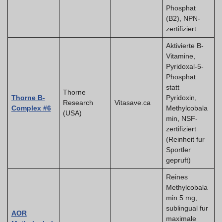
Phosphat
(B2), NPN-
zertifiziert
Aktivierte B-
Vitamine,
Pyridoxal-5-
Phosphat
statt
Thorne
Thorne B-
Pyridoxin,
Research
Vitasave.ca
Complex #6
Methylcobala
(USA)
min, NSF-
zertifiziert
(Reinheit fur
Sportler
gepruft)
Reines
Methylcobala
min 5 mg,
sublingual fur
AOR
maximale