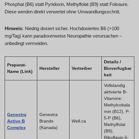
Phosphat (B6) statt Pyridoxin, Methylfolat (B9) statt Folsaure.
Diese werden direkt verwertet ohne Umwandlungsschritt.
Hinweis:
Niedrig dosiert sicher. Hochdosiertes B6 (>100
mg/Tag) kann paradoxerweise Neuropathie verursachen –
unbedingt vermeiden.
Details /
Praparat-
Hersteller
Vertreiber
Bioverfugbar
Name (Link)
keit
Vollstandig
aktivierte B-
Vitamine:
Methylcobala
min (B12), P-
Genestra
Genestra
5-P (B6),
Active B
Brands
Well.ca
Methylfolat
Complex
(Kanada)
(B9),
Riboflavin-5-