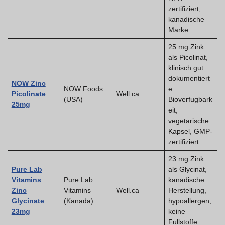
zertifiziert,
kanadische
Marke
25 mg Zink
als Picolinat,
klinisch gut
dokumentiert
NOW Zinc
NOW Foods
e
Picolinate
Well.ca
(USA)
Bioverfugbark
25mg
eit,
vegetarische
Kapsel, GMP-
zertifiziert
23 mg Zink
Pure Lab
als Glycinat,
Vitamins
Pure Lab
kanadische
Zinc
Vitamins
Well.ca
Herstellung,
Glycinate
(Kanada)
hypoallergen,
23mg
keine
Fullstoffe