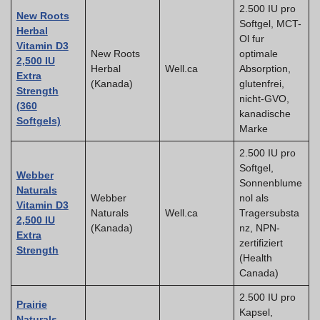
2.500 IU pro
New Roots
Softgel, MCT-
Herbal
Ol fur
Vitamin D3
New Roots
optimale
2,500 IU
Herbal
Well.ca
Absorption,
Extra
(Kanada)
glutenfrei,
Strength
nicht-GVO,
(360
kanadische
Softgels)
Marke
2.500 IU pro
Softgel,
Webber
Sonnenblume
Naturals
Webber
nol als
Vitamin D3
Naturals
Well.ca
Tragersubsta
2,500 IU
(Kanada)
nz, NPN-
Extra
zertifiziert
Strength
(Health
Canada)
2.500 IU pro
Prairie
Kapsel,
Naturals