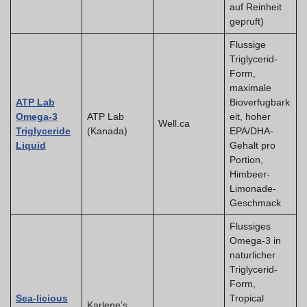
auf Reinheit
gepruft)
Flussige
Triglycerid-
Form,
maximale
ATP Lab
Bioverfugbark
Omega-3
ATP Lab
eit, hoher
Well.ca
Triglyceride
(Kanada)
EPA/DHA-
Liquid
Gehalt pro
Portion,
Himbeer-
Limonade-
Geschmack
Flussiges
Omega-3 in
naturlicher
Triglycerid-
Form,
Sea-licious
Tropical
Karlene’s