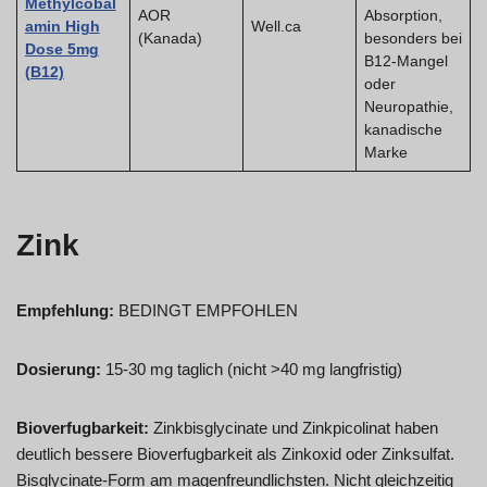
Methylcobal
AOR
Absorption,
amin High
Well.ca
(Kanada)
besonders bei
Dose 5mg
B12-Mangel
(B12)
oder
Neuropathie,
kanadische
Marke
Zink
Empfehlung:
BEDINGT EMPFOHLEN
Dosierung:
15-30 mg taglich (nicht >40 mg langfristig)
Bioverfugbarkeit:
Zinkbisglycinate und Zinkpicolinat haben
deutlich bessere Bioverfugbarkeit als Zinkoxid oder Zinksulfat.
Bisglycinate-Form am magenfreundlichsten. Nicht gleichzeitig