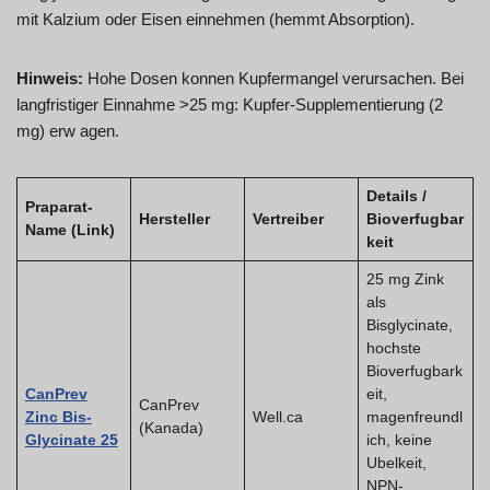
mit Kalzium oder Eisen einnehmen (hemmt Absorption).
Hinweis:
Hohe Dosen konnen Kupfermangel verursachen. Bei
langfristiger Einnahme >25 mg: Kupfer-Supplementierung (2
mg) erw agen.
Details /
Praparat-
Hersteller
Vertreiber
Bioverfugbar
Name (Link)
keit
25 mg Zink
als
Bisglycinate,
hochste
Bioverfugbark
CanPrev
eit,
CanPrev
Zinc Bis-
Well.ca
magenfreundl
(Kanada)
Glycinate 25
ich, keine
Ubelkeit,
NPN-