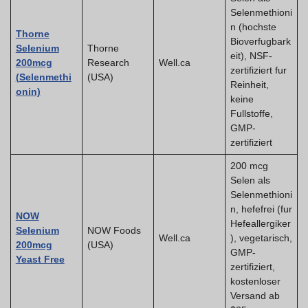
Selenmethioni
n (hochste
Thorne
Bioverfugbark
Selenium
Thorne
eit), NSF-
200mcg
Research
Well.ca
zertifiziert fur
(Selenmethi
(USA)
Reinheit,
onin)
keine
Fullstoffe,
GMP-
zertifiziert
200 mcg
Selen als
Selenmethioni
n, hefefrei (fur
NOW
Hefeallergiker
Selenium
NOW Foods
Well.ca
), vegetarisch,
200mcg
(USA)
GMP-
Yeast Free
zertifiziert,
kostenloser
Versand ab