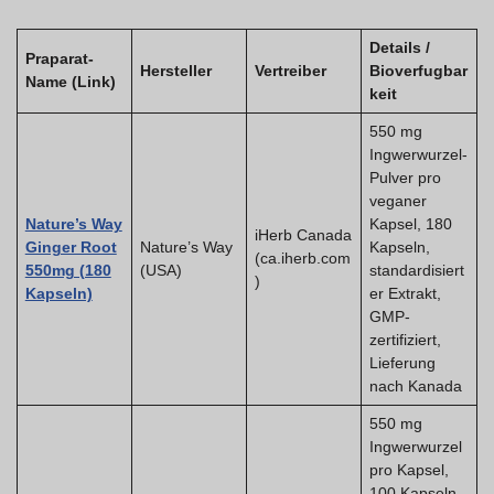
Details /
Praparat-
Hersteller
Vertreiber
Bioverfugbar
Name (Link)
keit
550 mg
Ingwerwurzel-
Pulver pro
veganer
Nature’s Way
Kapsel, 180
iHerb Canada
Ginger Root
Nature’s Way
Kapseln,
(ca.iherb.com
550mg (180
(USA)
standardisiert
)
Kapseln)
er Extrakt,
GMP-
zertifiziert,
Lieferung
nach Kanada
550 mg
Ingwerwurzel
pro Kapsel,
100 Kapseln,