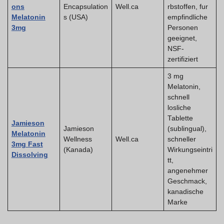
ons
Encapsulation
Well.ca
rbstoffen, fur
Melatonin
s (USA)
empfindliche
3mg
Personen
geeignet,
NSF-
zertifiziert
3 mg
Melatonin,
schnell
losliche
Tablette
Jamieson
Jamieson
(sublingual),
Melatonin
Wellness
Well.ca
schneller
3mg Fast
(Kanada)
Wirkungseintri
Dissolving
tt,
angenehmer
Geschmack,
kanadische
Marke