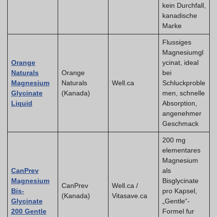
kein Durchfall,
kanadische
Marke
Flussiges
Magnesiumgl
Orange
ycinat, ideal
Naturals
Orange
bei
Magnesium
Naturals
Well.ca
Schluckproble
Glycinate
(Kanada)
men, schnelle
Liquid
Absorption,
angenehmer
Geschmack
200 mg
elementares
Magnesium
CanPrev
als
Magnesium
Bisglycinate
CanPrev
Well.ca /
Bis-
pro Kapsel,
(Kanada)
Vitasave.ca
Glycinate
„Gentle“-
200 Gentle
Formel fur