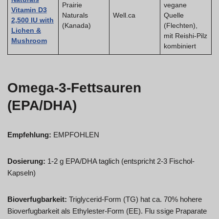
Prairie
vegane
Vitamin D3
Naturals
Well.ca
Quelle
2,500 IU with
(Kanada)
(Flechten),
Lichen &
mit Reishi-Pilz
Mushroom
kombiniert
Omega-3-Fettsauren
(EPA/DHA)
Empfehlung:
EMPFOHLEN
Dosierung:
1-2 g EPA/DHA taglich (entspricht 2-3 Fischol-
Kapseln)
Bioverfugbarkeit:
Triglycerid-Form (TG) hat ca. 70% hohere
Bioverfugbarkeit als Ethylester-Form (EE). Flu ssige Praparate