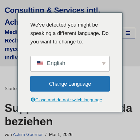
Consulting & Services intl.
Zum
Achim Görner
Inhalt
We've detected you might be
springen
Medizinisch-wissenschaftliche
speaking a different language. Do
Recherchen für supportive phyto- &
you want to change to:
mycologische Therapien - fallbezogene
Individual-Recherchen und Beratung
English
Change Language
Startseite
»
Supplemente in Kanada beziehen
Close and do not switch language
Supplemente in Kanada
beziehen
von
Achim Goerner
Mai 1, 2026