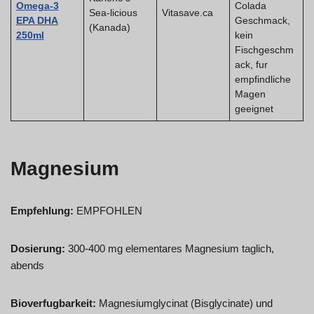
Omega-3
Colada
Sea-licious
Vitasave.ca
EPA DHA
Geschmack,
(Kanada)
250ml
kein
Fischgeschm
ack, fur
empfindliche
Magen
geeignet
Magnesium
Empfehlung:
EMPFOHLEN
Dosierung:
300-400 mg elementares Magnesium taglich,
abends
Bioverfugbarkeit:
Magnesiumglycinat (Bisglycinate) und