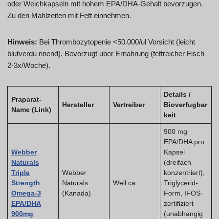
oder Weichkapseln mit hohem EPA/DHA-Gehalt bevorzugen.
Zu den Mahlzeiten mit Fett einnehmen.
Hinweis:
Bei Thrombozytopenie <50.000/ul Vorsicht (leicht
blutverdu nnend). Bevorzugt uber Ernahrung (fettreicher Fisch
2-3x/Woche).
Details /
Praparat-
Hersteller
Vertreiber
Bioverfugbar
Name (Link)
keit
900 mg
EPA/DHA pro
Webber
Kapsel
Naturals
(dreifach
Triple
Webber
konzentriert),
Strength
Naturals
Well.ca
Triglycerid-
Omega-3
(Kanada)
Form, IFOS-
EPA/DHA
zertifiziert
900mg
(unabhangig