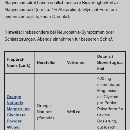
Magnesiumcitrat haben deutlich bessere Bioverfugbarkeit als
Magnesiumoxid (nur ca. 4% Absorption). Glycinat-Form am
besten vertraglich, kaum Durchfall.
Hinweis:
Insbesondere bei Neuropathie-Symptomen oder
Schlafstorungen. Abends einnehmen fur besseren Schlaf.
Details /
Praparat-
Hersteller
Vertreiber
Bioverfugbar
Name (Link)
keit
400 mg
elementares
Magnesium
Orange
als Glycinat
Naturals
pro Portion,
Orange
Magnesium
Pulverform fur
Naturals
Well.ca
Glycinate
flexible
(Kanada)
Powder
Dosierung,
400mg
gut loslich,