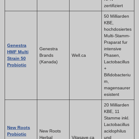
zertifiziert
50 Milliarden
KBE,
hochdosiertes
Multi-Stamm-
Praparat fur
Genestra
Genestra
intensive
HMF Multi
Brands
Well.ca
Phasen,
Strain 50
(Kanada)
Lactobacillus
Probiotic
+
Bifidobacteriu
m,
magensaurer
esistent
20 Milliarden
KBE, 11
Stamme inkl.
Lactobacillus
New Roots
New Roots
acidophilus
Probiotic
Herbal
Vitasave.ca
und