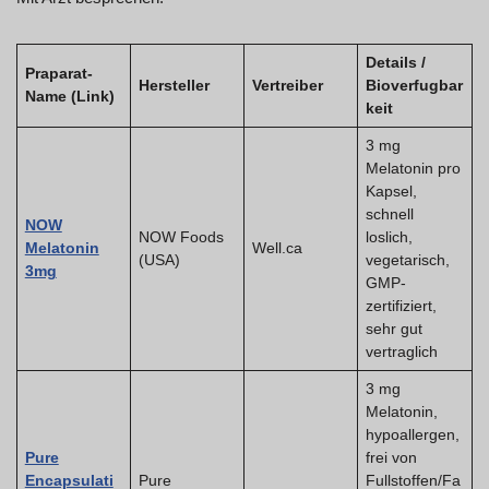
Details /
Praparat-
Hersteller
Vertreiber
Bioverfugbar
Name (Link)
keit
3 mg
Melatonin pro
Kapsel,
schnell
NOW
NOW Foods
loslich,
Melatonin
Well.ca
(USA)
vegetarisch,
3mg
GMP-
zertifiziert,
sehr gut
vertraglich
3 mg
Melatonin,
hypoallergen,
Pure
frei von
Encapsulati
Pure
Fullstoffen/Fa