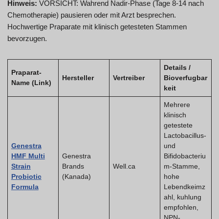
Hinweis:
VORSICHT: Wahrend Nadir-Phase (Tage 8-14 nach
Chemotherapie) pausieren oder mit Arzt besprechen.
Hochwertige Praparate mit klinisch getesteten Stammen
bevorzugen.
Details /
Praparat-
Hersteller
Vertreiber
Bioverfugbar
Name (Link)
keit
Mehrere
klinisch
getestete
Lactobacillus-
Genestra
und
HMF Multi
Genestra
Bifidobacteriu
Strain
Brands
Well.ca
m-Stamme,
Probiotic
(Kanada)
hohe
Formula
Lebendkeimz
ahl, kuhlung
empfohlen,
NPN-