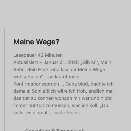
Swedish
Spanish
Portuguese
Norwegian
Italian
French
Finnish