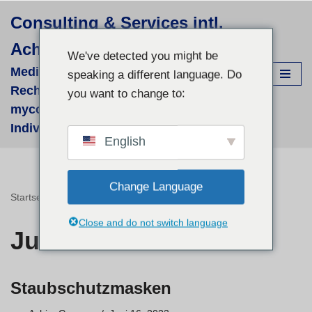
Consulting & Services intl.
Zum
Achim Görner
Inhalt
We've detected you might be
springen
Medizinisch-wissenschaftliche
speaking a different language. Do
Recherchen für supportive phyto- &
you want to change to:
mycologische Therapien - fallbezogene
Individual-Recherchen und Beratung
English
Change Language
Startseite
»
Archive für
»
Archive für
Close and do not switch language
Juni 2023
Staubschutzmasken