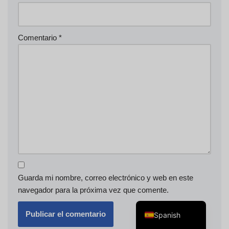
Comentario
*
Swedish
Portuguese
Norwegian
Italian
French
Finnish
English
Guarda mi nombre, correo electrónico y web en este
Dutch
navegador para la próxima vez que comente.
German
Spanish