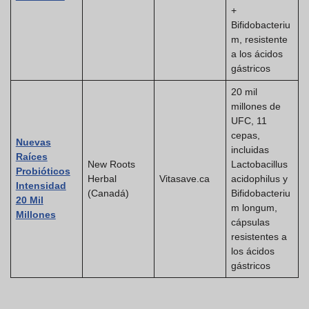
+
Bifidobacteriu
m, resistente
a los ácidos
gástricos
20 mil
millones de
UFC, 11
cepas,
Nuevas
incluidas
Raíces
New Roots
Lactobacillus
Probióticos
Herbal
Vitasave.ca
acidophilus y
Intensidad
(Canadá)
Bifidobacteriu
20 Mil
m longum,
Millones
cápsulas
resistentes a
los ácidos
gástricos