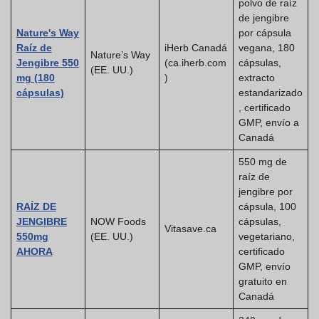
polvo de raíz
de jengibre
Nature's Way
por cápsula
Raíz de
iHerb Canadá
vegana, 180
Nature’s Way
Jengibre 550
(ca.iherb.com
cápsulas,
(EE. UU.)
mg (180
)
extracto
cápsulas)
estandarizado
, certificado
GMP, envío a
Canadá
550 mg de
raíz de
jengibre por
RAÍZ DE
cápsula, 100
JENGIBRE
NOW Foods
cápsulas,
Vitasave.ca
550mg
(EE. UU.)
vegetariano,
AHORA
certificado
GMP, envío
gratuito en
Canadá