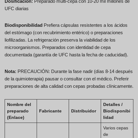
Dosificación:
Preparado multi-cepa con 10-20 mil millones de
UFC diarias
Biodisponibilidad
Prefiera cápsulas resistentes a los ácidos
del estómago (con recubrimiento entérico) o preparaciones
liofilizadas. La refrigeración preserva la viabilidad de los
microorganismos. Preparados con identidad de cepa
documentada (garantía de UFC hasta la fecha de caducidad).
Nota:
PRECAUCIÓN: Durante la fase nadir (días 8-14 después
de la quimioterapia) pausar o consultar con el médico. Preferir
preparaciones de alta calidad con cepas probadas clínicamente.
Nombre del
Detalles /
preparado
Fabricante
Distribuidor
Biodisponibi
(Enlace)
lidad
Varios cepas
de