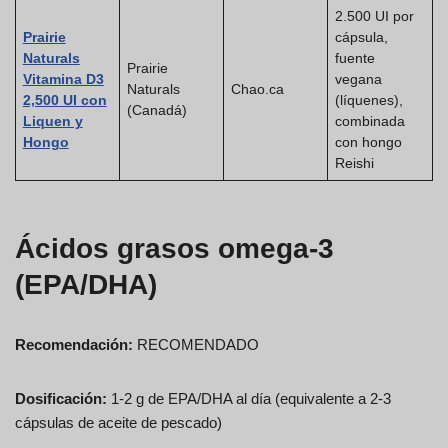
2.500 UI por
Prairie
cápsula,
Naturals
fuente
Prairie
Vitamina D3
vegana
Naturals
Chao.ca
2,500 UI con
(líquenes),
(Canadá)
Liquen y
combinada
Hongo
con hongo
Reishi
Ácidos grasos omega-3
(EPA/DHA)
Recomendación:
RECOMENDADO
Dosificación:
1-2 g de EPA/DHA al día (equivalente a 2-3
cápsulas de aceite de pescado)