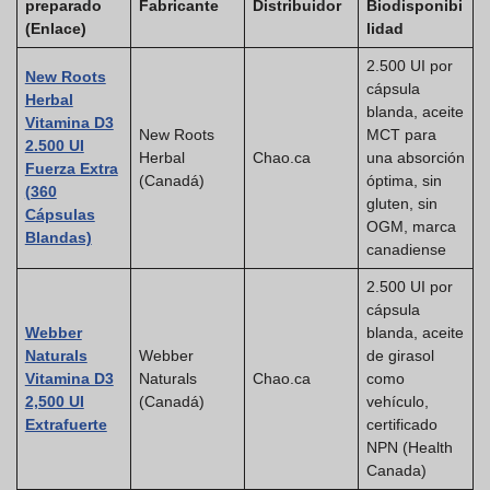
preparado
Fabricante
Distribuidor
Biodisponibi
(Enlace)
lidad
2.500 UI por
New Roots
cápsula
Herbal
blanda, aceite
Vitamina D3
New Roots
MCT para
2.500 UI
Herbal
Chao.ca
una absorción
Fuerza Extra
(Canadá)
óptima, sin
(360
gluten, sin
Cápsulas
OGM, marca
Blandas)
canadiense
2.500 UI por
cápsula
Webber
blanda, aceite
Naturals
Webber
de girasol
Vitamina D3
Naturals
Chao.ca
como
2,500 UI
(Canadá)
vehículo,
Extrafuerte
certificado
NPN (Health
Canada)