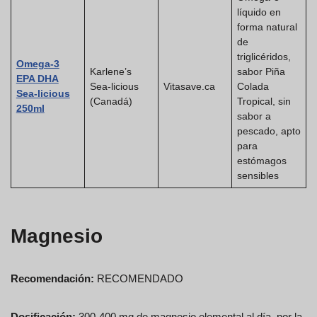
líquido en
forma natural
de
triglicéridos,
Omega-3
Karlene’s
sabor Piña
EPA DHA
Sea-licious
Vitasave.ca
Colada
Sea-licious
(Canadá)
Tropical, sin
250ml
sabor a
pescado, apto
para
estómagos
sensibles
Magnesio
Recomendación:
RECOMENDADO
Dosificación:
300-400 mg de magnesio elemental al día, por la