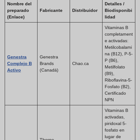
Nombre del
Detalles /
preparado
Fabricante
Distribuidor
Biodisponibi
(Enlace)
lidad
Vitaminas B
completament
e activadas:
Metilcobalami
na (B12), P-5-
Genestra
Genestra
P (B6),
Complejo B
Brands
Chao.ca
Metilfolato
Activo
(Canadá)
(B9),
Riboflavina-5-
Fosfato (B2),
Certificado
NPN
Vitaminas B
activadas,
piridoxal 5-
fosfato en
lugar de
Thorne