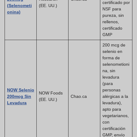
certificado por
(Selenometi
(EE. UU.)
NSF para
onina)
pureza, sin
rellenos,
certificado
GMP
200 mcg de
selenio en
forma de
selenometioni
na, sin
levadura
(para
NOW Selenio
personas
NOW Foods
200mcg Sin
Chao.ca
alérgicas a la
(EE. UU.)
Levadura
levadura),
apto para
vegetarianos,
con
certificación
GMP, envío