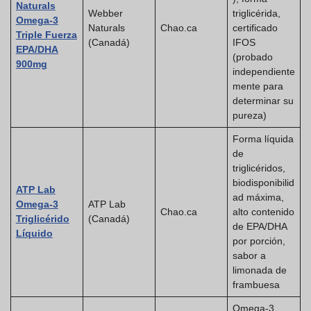
Naturals
Webber
triglicérida,
Omega-3
Naturals
Chao.ca
certificado
Triple Fuerza
(Canadá)
IFOS
EPA/DHA
(probado
900mg
independiente
mente para
determinar su
pureza)
Forma líquida
de
triglicéridos,
biodisponibilid
ATP Lab
ad máxima,
Omega-3
ATP Lab
Chao.ca
alto contenido
Triglicérido
(Canadá)
de EPA/DHA
Líquido
por porción,
sabor a
limonada de
frambuesa
Omega-3