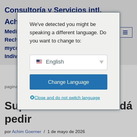
Consultoría y Servicios intl.
Saltar
Achim Görner
al
We've detected you might be
contenido
Medizinisch-wissenschaftliche
speaking a different language. Do
Recherchen für supportive phyto- &
you want to change to:
mycologische Therapien - fallbezogene
Individual-Recherchen und Beratung
English
Change Language
pagina de inicio
»
Suplementos en Canadá pedir
Close and do not switch language
Suplementos en Canadá
pedir
por
Achim Goerner
1 de mayo de 2026