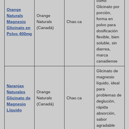
como
Glicinato por
Orange
porción,
Naturals
Orange
forma en
Magnesio
Naturals
Chao.ca
polvo para
Glicinato en
(Canadá)
dosificación
Polvo 400mg
flexible, bien
soluble, sin
diarrea,
marca
canadiense
Glicinato de
magnesio
líquido, ideal
Naranjas
para
Naturales
Orange
problemas de
Glicinato de
Naturals
Chao.ca
deglución,
Magnesio
(Canadá)
rápida
Líquido
absorción,
sabor
agradable