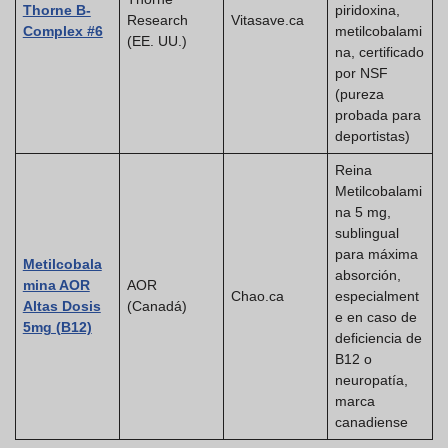
Thorne B-
piridoxina,
Research
Vitasave.ca
Complex #6
metilcobalami
(EE. UU.)
na, certificado
por NSF
(pureza
probada para
deportistas)
Reina
Metilcobalami
na 5 mg,
sublingual
para máxima
Metilcobala
absorción,
mina AOR
AOR
Chao.ca
especialment
Altas Dosis
(Canadá)
e en caso de
5mg (B12)
deficiencia de
B12 o
neuropatía,
marca
canadiense