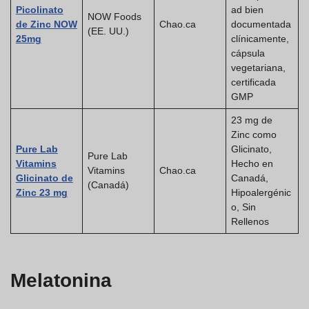
Picolinato
ad bien
NOW Foods
de Zinc NOW
Chao.ca
documentada
(EE. UU.)
25mg
clínicamente,
cápsula
vegetariana,
certificada
GMP
23 mg de
Zinc como
Pure Lab
Glicinato,
Pure Lab
Vitamins
Hecho en
Vitamins
Chao.ca
Glicinato de
Canadá,
(Canadá)
Zinc 23 mg
Hipoalergénic
o, Sin
Rellenos
Melatonina