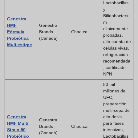
Lactobacillus
y
Bifidobacteriu
Genestra
m
HMF
Genestra
clínicamente
Fórmula
Brands
Chao.ca
probadas,
Probiótica
(Canadá)
alta cuenta de
Multiestirpe
células vivas,
refrigeración
recomendada
, certificado
NPN
50 mil
millones de
UFC,
preparación
multi-cepa de
Genestra
alta dosis
Genestra
HMF Multi
para fases
Brands
Chao.ca
Strain 50
intensivas,
(Canadá)
Probiótico
Lactobacillus