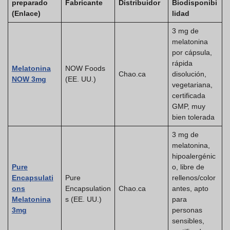
preparado
Fabricante
Distribuidor
Biodisponibi
(Enlace)
lidad
3 mg de
melatonina
por cápsula,
rápida
Melatonina
NOW Foods
Chao.ca
disolución,
NOW 3mg
(EE. UU.)
vegetariana,
certificada
GMP, muy
bien tolerada
3 mg de
melatonina,
hipoalergénic
Pure
o, libre de
Encapsulati
Pure
rellenos/color
ons
Encapsulation
Chao.ca
antes, apto
Melatonina
s (EE. UU.)
para
3mg
personas
sensibles,