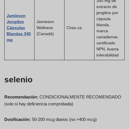
340 mg de
extracto de
jengibre por
Jamieson
cápsula
Jengibre
Jamieson
blanda,
Cápsulas
Wellness
Chao.ca
marca
Blandas 340
(Canadá)
canadiense,
mg
certificado
NPN, buena
tolerabilidad
selenio
Recomendación:
CONDICIONALMENTE RECOMENDADO
(solo si hay deficiencia comprobada)
Dosificación:
50-200 mcg diarios (no >400 mcg)