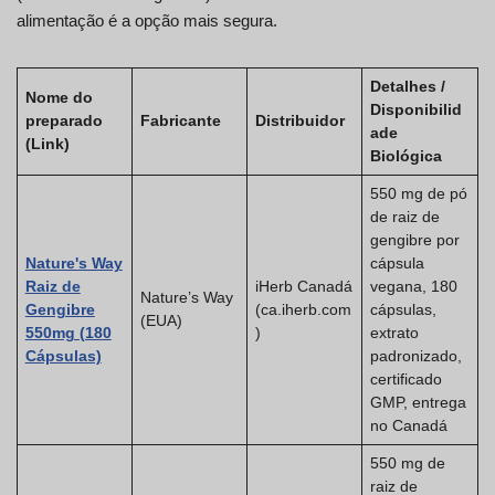
alimentação é a opção mais segura.
Detalhes /
Nome do
Disponibilid
preparado
Fabricante
Distribuidor
ade
(Link)
Biológica
550 mg de pó
de raiz de
gengibre por
Nature's Way
cápsula
Raiz de
iHerb Canadá
vegana, 180
Nature’s Way
Gengibre
(ca.iherb.com
cápsulas,
(EUA)
550mg (180
)
extrato
Cápsulas)
padronizado,
certificado
GMP, entrega
no Canadá
550 mg de
raiz de