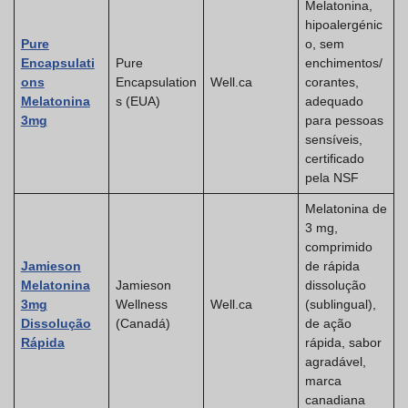
Melatonina,
hipoalergénic
Pure
o, sem
Encapsulati
Pure
enchimentos/
ons
Encapsulation
Well.ca
corantes,
Melatonina
s (EUA)
adequado
3mg
para pessoas
sensíveis,
certificado
pela NSF
Melatonina de
3 mg,
comprimido
Jamieson
de rápida
Melatonina
Jamieson
dissolução
3mg
Wellness
Well.ca
(sublingual),
Dissolução
(Canadá)
de ação
Rápida
rápida, sabor
agradável,
marca
canadiana