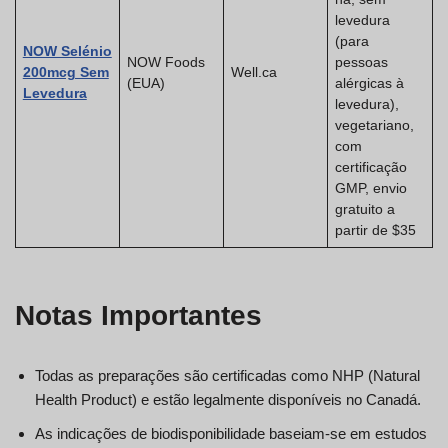
levedura
(para
NOW Selénio
NOW Foods
pessoas
200mcg Sem
Well.ca
(EUA)
alérgicas à
Levedura
levedura),
vegetariano,
com
certificação
GMP, envio
gratuito a
partir de $35
Notas Importantes
Todas as preparações são certificadas como NHP (Natural
Health Product) e estão legalmente disponíveis no Canadá.
As indicações de biodisponibilidade baseiam-se em estudos