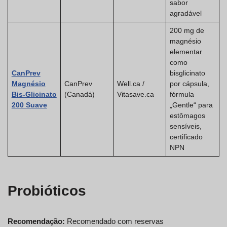
sabor
agradável
200 mg de
magnésio
elementar
como
CanPrev
bisglicinato
Magnésio
CanPrev
Well.ca /
por cápsula,
Bis-Glicinato
(Canadá)
Vitasave.ca
fórmula
200 Suave
„Gentle“ para
estômagos
sensíveis,
certificado
NPN
Probióticos
Recomendação:
Recomendado com reservas