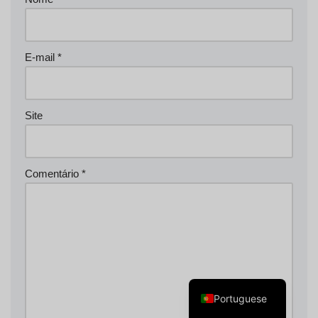
E-mail
*
Swedish
Spanish
Site
Norwegian
Italian
Comentário
*
French
Finnish
English
Dutch
German
Portuguese