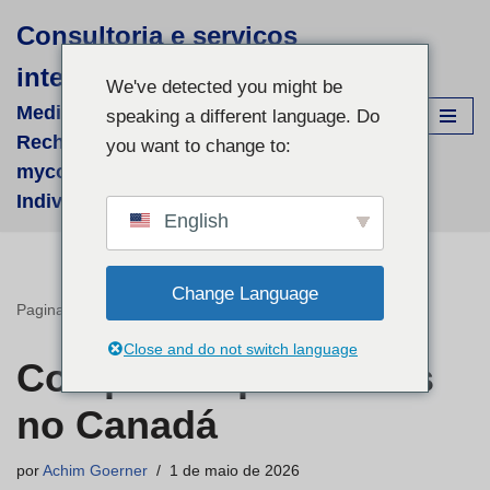
Consultoria e serviços
Avançar
internacionais. Achim Görner
para
We've detected you might be
o
Medizinisch-wissenschaftliche
speaking a different language. Do
conteúdo
Recherchen für supportive phyto- &
you want to change to:
mycologische Therapien - fallbezogene
Individual-Recherchen und Beratung
English
Change Language
Pagina inicial
»
Comprar suplementos no Canadá
Close and do not switch language
Comprar suplementos
no Canadá
por
Achim Goerner
1 de maio de 2026