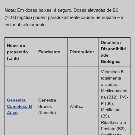
Nota:
Em doses baixas, é seguro. Doses elevadas de B6
(>100 mg/dia) podem paradoxalmente causar neuropatia – a
evitar absolutamente.
Detalhes /
Nome do
Disponibilid
preparado
Fabricante
Distribuidor
ade
(Link)
Biológica
Vitaminas B
totalmente
ativadas:
Metilcobalami
na (B12), P-5-
Genestra
Genestra
P (B6),
Complexo B
Brands
Well.ca
Metilfolato
Ativo
(Kanada)
(B9),
Riboflavina-5-
Fosfato (B2),