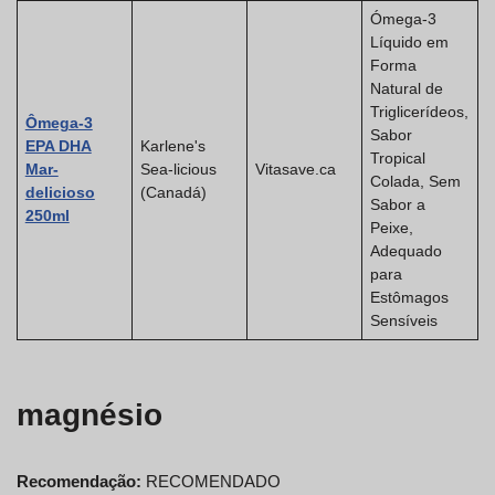
Ómega-3
Líquido em
Forma
Natural de
Triglicerídeos,
Ômega-3
Sabor
EPA DHA
Karlene's
Tropical
Mar-
Sea-licious
Vitasave.ca
Colada, Sem
delicioso
(Canadá)
Sabor a
250ml
Peixe,
Adequado
para
Estômagos
Sensíveis
magnésio
Recomendação:
RECOMENDADO