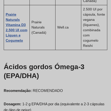
Canada)
2.500 UI por
Prairie
cápsula, fonte
Naturals
vegana
Prairie
Vitamina D3
(líquenes),
Naturals
Well.ca
2.500 UI com
combinada
(Canadá)
Líquen e
com
Cogumelo
cogumelo
Reishi
Ácidos gordos Ómega-3
(EPA/DHA)
Recomendação:
RECOMENDADO
Dosagem:
1-2 g EPA/DHA por dia (equivalente a 2-3 cápsulas
de óleo de peixe)