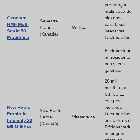
preparação
multi-cepa de
Genestra
alta dose
Genestra
HMF Multi
para fases
Brands
Well.ca
Strain 50
intensivas,
(Kanada)
Probiótico
Lactobacillus
+
Bifidobacteriu
m, resistente
aos sucos
gástricos
20 mil
milhões de
U.F.C., 11
estirpes
New Roots
incluindo
New Roots
Probiotic
Lactobacillus
Herbal
Vitasave.ca
Intensity 20
acidophilus e
(Canadá)
Mil Milhões
Bifidobacteriu
m longum,