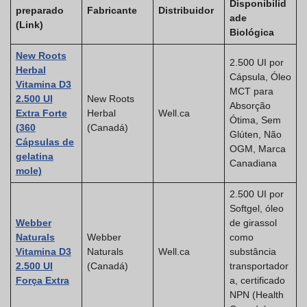
Disponibilid
preparado
Fabricante
Distribuidor
ade
(Link)
Biológica
New Roots
2.500 UI por
Herbal
Cápsula, Óleo
Vitamina D3
MCT para
2.500 UI
New Roots
Absorção
Extra Forte
Herbal
Well.ca
Ótima, Sem
(360
(Canadá)
Glúten, Não
Cápsulas de
OGM, Marca
gelatina
Canadiana
mole)
2.500 UI por
Softgel, óleo
Webber
de girassol
Naturals
Webber
como
Vitamina D3
Naturals
Well.ca
substância
2.500 UI
(Canadá)
transportador
Força Extra
a, certificado
NPN (Health