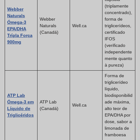
(triplamente
Webber
concentrado),
Naturals
Webber
forma de
Ómega-3
Naturals
Well.ca
triglicerídeos,
EPA/DHA
(Canadá)
certificado
Trípla Força
IFOS
900mg
(verificado
independente
mente quanto
à pureza)
Forma de
triglicerídeo
líquido,
ATP Lab
biodisponibilid
Ómega-3 em
ATP Lab
ade máxima,
Well.ca
Líquido de
(Canadá)
alto teor de
Triglicéridos
EPA/DHA por
dose, sabor a
limonada de
framboesa