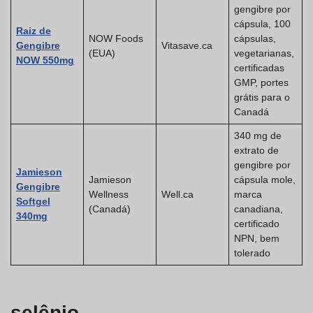
gengibre por
cápsula, 100
Raiz de
NOW Foods
cápsulas,
Gengibre
Vitasave.ca
(EUA)
vegetarianas,
NOW 550mg
certificadas
GMP, portes
grátis para o
Canadá
340 mg de
extrato de
gengibre por
Jamieson
Jamieson
cápsula mole,
Gengibre
Wellness
Well.ca
marca
Softgel
(Canadá)
canadiana,
340mg
certificado
NPN, bem
tolerado
selênio