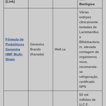
(Link)
Biológica
Várias
estirpes
clinicamente
testadas de
Lactobacillus
e
Fórmula de
Bifidobacteriu
Probióticos
Genestra
m, elevada
Genestra
Brands
Well.ca
contagem de
HMF Multi-
(Kanada)
organismos
Strain
vivos,
recomenda-
se
refrigeração,
certificado
NPN
50 mil
milhões de
U.C.F.,