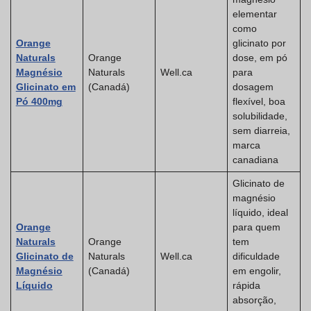
elementar
como
Orange
glicinato por
Naturals
Orange
dose, em pó
Magnésio
Naturals
Well.ca
para
Glicinato em
(Canadá)
dosagem
Pó 400mg
flexível, boa
solubilidade,
sem diarreia,
marca
canadiana
Glicinato de
magnésio
líquido, ideal
Orange
para quem
Naturals
Orange
tem
Glicinato de
Naturals
Well.ca
dificuldade
Magnésio
(Canadá)
em engolir,
Líquido
rápida
absorção,