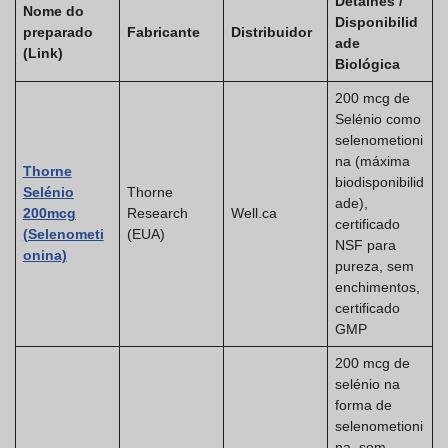
Detalhes /
Nome do
Disponibilid
preparado
Fabricante
Distribuidor
ade
(Link)
Biológica
200 mcg de
Selénio como
selenometioni
na (máxima
Thorne
biodisponibilid
Selénio
Thorne
ade),
200mcg
Research
Well.ca
certificado
(Selenometi
(EUA)
NSF para
onina)
pureza, sem
enchimentos,
certificado
GMP
200 mcg de
selénio na
forma de
selenometioni
na, sem