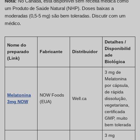
Nota:
No Canadá, está disponível sem receita médica como
um Produto de Saúde Natural (NHP). Doses baixas a
moderadas (0,5-5 mg) são bem toleradas. Discutir com um
médico.
Detalhes /
Nome do
Disponibilid
preparado
Fabricante
Distribuidor
ade
(Link)
Biológica
3 mg de
Melatonina
por cápsula,
de rápida
Melatonina
NOW Foods
Well.ca
dissolução,
3mg NOW
(EUA)
vegetariana,
certificada
GMP, muito
bem tolerada
3 mg