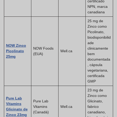
certificado
NPN, marca
canadiana
25 mg de
Zinco como
Picolinato,
biodisponibilid
ade
NOW Zinco
NOW Foods
clinicamente
Picolinato
Well.ca
(EUA)
bem
25mg
documentada
, cápsula
vegetariana,
certificada
GMP
23 mg de
Zinco como
Pure Lab
Pure Lab
Glicinato,
Vitamins
Vitamins
Well.ca
fabrico
Glicinato de
(Canadá)
canadiano,
Zinco 23mg