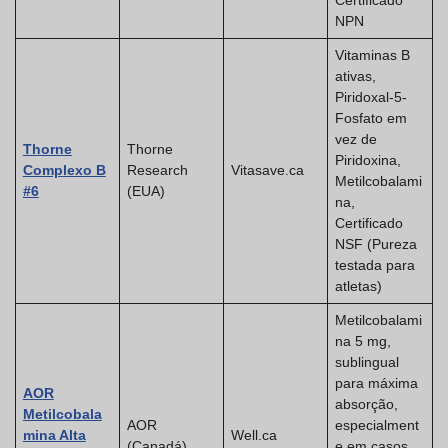
Certificado
NPN
Vitaminas B
ativas,
Piridoxal-5-
Fosfato em
vez de
Thorne
Thorne
Piridoxina,
Complexo B
Research
Vitasave.ca
Metilcobalami
#6
(EUA)
na,
Certificado
NSF (Pureza
testada para
atletas)
Metilcobalami
na 5 mg,
sublingual
para máxima
AOR
absorção,
Metilcobala
AOR
especialment
mina Alta
Well.ca
(Canadá)
e em casos