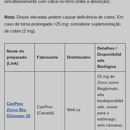
simultaneamente com cálcio ou ferro (inibe a absorção).
Nota:
Doses elevadas podem causar deficiência de cobre. Em
caso de toma prolongada >25 mg: considerar suplementação
de cobre (2 mg).
Detalhes /
Nome do
Disponibilid
preparado
Fabricante
Distribuidor
ade
(Link)
Biológica
25 mg de
Zinco como
Bisglicinato,
alta
biodisponibilid
CanPrev
CanPrev
ade, suave
Zinco Bis-
Well.ca
(Canadá)
para o
Glicinato 25
estômago,
sem náuseas,