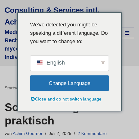
Consulting & Services intl.
Zum
Achim Görner
Inhalt
We've detected you might be
springen
Medizinisch-wissenschaftliche
speaking a different language. Do
Recherchen für supportive phyto- &
you want to change to:
mycologische Therapien - fallbezogene
Individual-Recherchen und Beratung
English
Change Language
Startseite
»
Schweden – ganz praktisch
Close and do not switch language
Schweden – ganz
praktisch
von
Achim Goerner
Juli 2, 2025
2 Kommentare