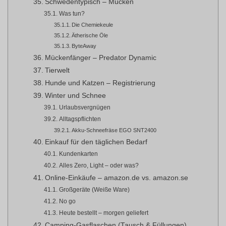
Schwedentypisch – Mücken
Was tun?
Die Chemiekeule
Ätherische Öle
ByteAway
Mückenfänger – Predator Dynamic
Tierwelt
Hunde und Katzen – Registrierung
Winter und Schnee
Urlaubsvergnügen
Alltagspflichten
Akku-Schneefräse EGO SNT2400
Einkauf für den täglichen Bedarf
Kundenkarten
Alles Zero, Light – oder was?
Online-Einkäufe – amazon.de vs. amazon.se
Großgeräte (Weiße Ware)
No go
Heute bestellt – morgen geliefert
Camping-Gasflaschen (Tausch & Füllungen)