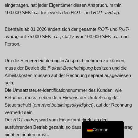
eingetragen, hat jeder Eigentümer diesen Anspruch, mithin
100.000 SEK p.a. für jeweils den
ROT
– und
RUT
–
avdrag
.
Ebenfalls ab 01.2026 ändert sich der gesamte
ROT-
und
RUT-
avdrag
auf 75.000 SEK p.a., statt zuvor 100.000 SEK p.a. und
Swedish
Person.
Spanish
Portuguese
Um die Steuererleichterung in Anspruch nehmen zu können,
muss der Betrieb die
F-skatt-Bescheinigung
besitzen und die
Norwegian
Arbeitskosten müssen auf der Rechnung separat ausgewiesen
Italian
sein.
French
Die Umsatzsteuer-Identifikationsnummer des Kunden, wie
Betriebes muss, neben dem Hinweis der Umkehrung der
Finnish
Steuerschuld (
omvänd betalningsskyldighet
), auf der Rechnung
English
vermerkt sein.
Dutch
Der
ROT-avdrag
wird vom Finanzamt direkt an den
ausführenden Betrieb gezahlt, so dass der Kunde diesen Betrag
German
nicht entrichten muss.