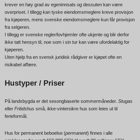
krever en høy grad av egeninnsats og dessuten kan være
overpriset. I tillegg kan tyske eiendomsmeglere kreve provisjon
fra kjøperen, mens svenske eiendomsmeglere kun får provisjon
fra selgeren.
I tillegg er svenske regler/lovhjemler ofte ukjente og blir derfor
ikke tatt hensyn til, noe som i sin tur kan være ufordelaktig for
kjøperen.
Uten hjelp fra en svensk juridisk rådgiver er kjøpet ofte en
risikabel affære.
Hustyper / Priser
På landsbygda er det sesongbaserte sommermåneder.
Stugas
eller
Fritidshus
små, ikke-vintersikre hus som leies ut til
ferieformål.
Hus for permanent beboelse (
permanent
) finnes i alle