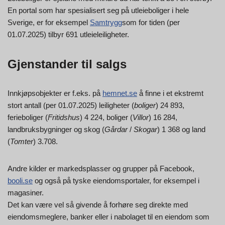
En portal som har spesialisert seg på utleieboliger i hele
Sverige, er for eksempel
Samtrygg
som for tiden (per
01.07.2025) tilbyr 691 utleieleiligheter.
Gjenstander til salgs
Innkjøpsobjekter er f.eks. på
hemnet.se
å finne i et ekstremt
stort antall (per 01.07.2025) leiligheter (
boliger
) 24 893,
ferieboliger (
Fritidshus
) 4 224, boliger (
Villor
) 16 284,
landbruksbygninger og skog (
Gårdar
/
Skogar
) 1 368 og land
(
Tomter
) 3.708.
Andre kilder er markedsplasser og grupper på Facebook,
booli.se
og også på tyske eiendomsportaler, for eksempel i
magasiner.
Det kan være vel så givende å forhøre seg direkte med
eiendomsmeglere, banker eller i nabolaget til en eiendom som