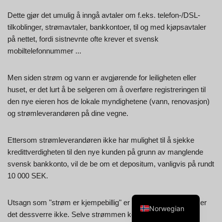
Dette gjør det umulig å inngå avtaler om f.eks. telefon-/DSL-
tilkoblinger, strømavtaler, bankkontoer, til og med kjøpsavtaler
på nettet, fordi sistnevnte ofte krever et svensk
mobiltelefonnummer ...
Swedish
Spanish
Men siden strøm og vann er avgjørende for leiligheten eller
huset, er det lurt å be selgeren om å overføre registreringen til
Portuguese
den nye eieren hos de lokale myndighetene (vann, renovasjon)
Italian
og strømleverandøren på dine vegne.
French
Ettersom strømleverandøren ikke har mulighet til å sjekke
Finnish
kredittverdigheten til den nye kunden på grunn av manglende
English
svensk bankkonto, vil de be om et depositum, vanligvis på rundt
Dutch
10 000 SEK.
German
Utsagn som "strøm er kjempebillig" er ofte i omløp. Nei, det er
Norwegian
det dessverre ikke. Selve strømmen koster rundt -5 til +8