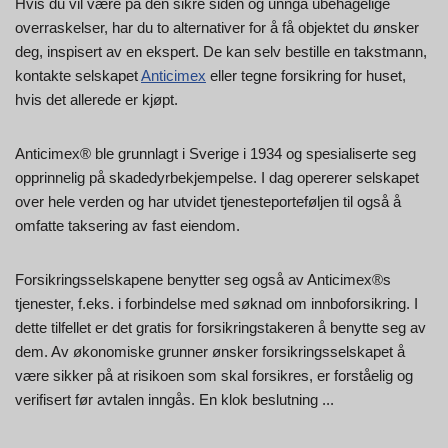
Hvis du vil være på den sikre siden og unngå ubehagelige
overraskelser, har du to alternativer for å få objektet du ønsker
deg, inspisert av en ekspert. De kan selv bestille en takstmann,
kontakte selskapet
Anticimex
eller tegne forsikring for huset,
hvis det allerede er kjøpt.
Anticimex® ble grunnlagt i Sverige i 1934 og spesialiserte seg
opprinnelig på skadedyrbekjempelse. I dag opererer selskapet
over hele verden og har utvidet tjenesteporteføljen til også å
omfatte taksering av fast eiendom.
Forsikringsselskapene benytter seg også av Anticimex®s
tjenester, f.eks. i forbindelse med søknad om innboforsikring. I
dette tilfellet er det gratis for forsikringstakeren å benytte seg av
dem. Av økonomiske grunner ønsker forsikringsselskapet å
være sikker på at risikoen som skal forsikres, er forståelig og
verifisert før avtalen inngås. En klok beslutning ...