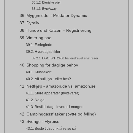
Eteriske oljer
ByteAway
Myggmiddel - Predator Dynamic
Dyreliv
Hunde und Katzen – Registrierung
Vinter og snø
Ferieglede
Hverdagsplikter
EGO SNT2400 batteridrevet snøfreser
Shopping for daglige behov
Kundekort
Alt null, lys - eller hva?
Nettkjøp - amazon.de vs. amazon.se
Store apparater (hvitevarer)
No go
Bestilt i dag - leveres i morgen
Campinggassflasker (bytte og fylling)
Sverige - Flyreise
Beste tidspunkt å reise på