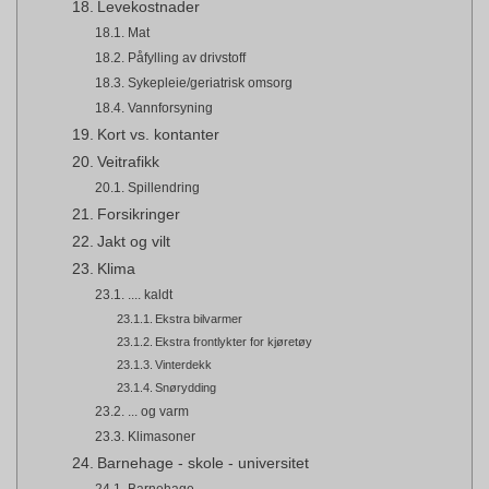
Levekostnader
Mat
Påfylling av drivstoff
Sykepleie/geriatrisk omsorg
Vannforsyning
Kort vs. kontanter
Veitrafikk
Spillendring
Forsikringer
Jakt og vilt
Klima
.... kaldt
Ekstra bilvarmer
Ekstra frontlykter for kjøretøy
Vinterdekk
Snørydding
... og varm
Klimasoner
Barnehage - skole - universitet