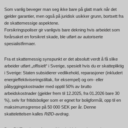
Som vanlig beveger man seg ikke bare på glatt mark når det
gjelder garantier, men også på juridisk usikker grunn, bortsett fra
de skattemessige aspektene.
Forsikringspoliser gir vanligvis bare dekning hvis arbeidet som
forårsaket en forsikret skade, ble utført av autoriserte
spesialistfirmaer.
Fra et skattemessig synspunkt er det absolutt verdt å få slike
arbeider utført „offisielt“ i Sverige, spesielt hvis du er skattepliktig
i Sverige: Staten subsidierer vedlikehold, reparasjoner (inkludert
energieffektiviseringstiltak, for eksempel) og om- eller
påbyggingskostnader med opptil 50% av brutto
arbeidskostnader (gjelder frem til 12.2025, fra 01.2026 bare 30
%), selv for fritidsboliger som er egnet for boligformål, opp til en
maksimumsgrense på 50 000 SEK per år. Denne
skattelettelsen kalles
RØD
-
avdrag
.