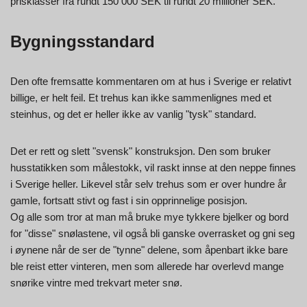
prisklasser fra rundt 150 000 SEK til rundt 20 millioner SEK.
Bygningsstandard
Den ofte fremsatte kommentaren om at hus i Sverige er relativt
billige, er helt feil. Et trehus kan ikke sammenlignes med et
steinhus, og det er heller ikke av vanlig "tysk" standard.
Det er rett og slett "svensk" konstruksjon. Den som bruker
husstatikken som målestokk, vil raskt innse at den neppe finnes
i Sverige heller. Likevel står selv trehus som er over hundre år
gamle, fortsatt stivt og fast i sin opprinnelige posisjon.
Og alle som tror at man må bruke mye tykkere bjelker og bord
for "disse" snølastene, vil også bli ganske overrasket og gni seg
i øynene når de ser de "tynne" delene, som åpenbart ikke bare
ble reist etter vinteren, men som allerede har overlevd mange
snørike vintre med trekvart meter snø.