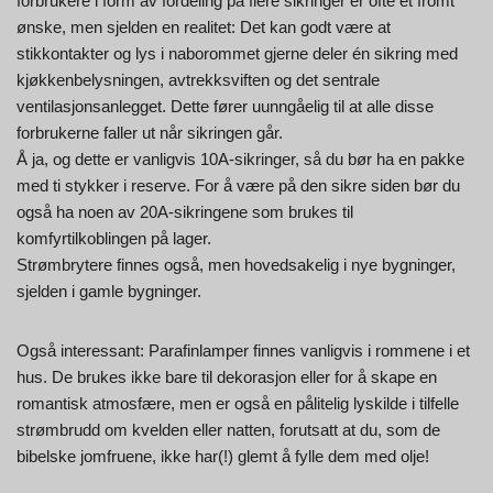
forbrukere i form av fordeling på flere sikringer er ofte et fromt
ønske, men sjelden en realitet: Det kan godt være at
stikkontakter og lys i naborommet gjerne deler én sikring med
kjøkkenbelysningen, avtrekksviften og det sentrale
ventilasjonsanlegget. Dette fører uunngåelig til at alle disse
forbrukerne faller ut når sikringen går.
Å ja, og dette er vanligvis 10A-sikringer, så du bør ha en pakke
med ti stykker i reserve. For å være på den sikre siden bør du
også ha noen av 20A-sikringene som brukes til
komfyrtilkoblingen på lager.
Strømbrytere finnes også, men hovedsakelig i nye bygninger,
sjelden i gamle bygninger.
Også interessant: Parafinlamper finnes vanligvis i rommene i et
hus. De brukes ikke bare til dekorasjon eller for å skape en
romantisk atmosfære, men er også en pålitelig lyskilde i tilfelle
strømbrudd om kvelden eller natten, forutsatt at du, som de
bibelske jomfruene, ikke har(!) glemt å fylle dem med olje!