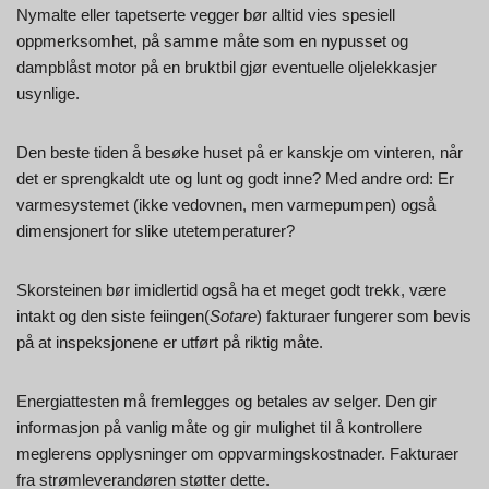
Nymalte eller tapetserte vegger bør alltid vies spesiell
oppmerksomhet, på samme måte som en nypusset og
dampblåst motor på en bruktbil gjør eventuelle oljelekkasjer
usynlige.
Den beste tiden å besøke huset på er kanskje om vinteren, når
det er sprengkaldt ute og lunt og godt inne? Med andre ord: Er
varmesystemet (ikke vedovnen, men varmepumpen) også
dimensjonert for slike utetemperaturer?
Skorsteinen bør imidlertid også ha et meget godt trekk, være
intakt og den siste feiingen(
Sotare
) fakturaer fungerer som bevis
på at inspeksjonene er utført på riktig måte.
Energiattesten må fremlegges og betales av selger. Den gir
informasjon på vanlig måte og gir mulighet til å kontrollere
meglerens opplysninger om oppvarmingskostnader. Fakturaer
fra strømleverandøren støtter dette.