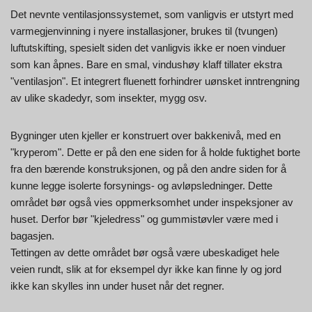
Det nevnte ventilasjonssystemet, som vanligvis er utstyrt med
varmegjenvinning i nyere installasjoner, brukes til (tvungen)
luftutskifting, spesielt siden det vanligvis ikke er noen vinduer
som kan åpnes. Bare en smal, vindushøy klaff tillater ekstra
"ventilasjon". Et integrert fluenett forhindrer uønsket inntrengning
av ulike skadedyr, som insekter, mygg osv.
Bygninger uten kjeller er konstruert over bakkenivå, med en
"kryperom". Dette er på den ene siden for å holde fuktighet borte
fra den bærende konstruksjonen, og på den andre siden for å
kunne legge isolerte forsynings- og avløpsledninger. Dette
området bør også vies oppmerksomhet under inspeksjoner av
huset. Derfor bør "kjeledress" og gummistøvler være med i
bagasjen.
Tettingen av dette området bør også være ubeskadiget hele
veien rundt, slik at for eksempel dyr ikke kan finne ly og jord
ikke kan skylles inn under huset når det regner.