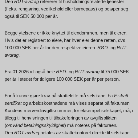
Den
RUT-avdrag
refererer til husholdningsrelaterte tjenester
(f.eks. rengjøring, vedlikehold eller barnepass) og beløper seg
også til SEK 50 000 per år.
Begge ytelsene er ikke knyttet til eiendommen, men til eieren.
Hvis det er registrert to eiere, har hver eier denne retten, dvs.
100 000 SEK per år for den respektive eieren.
RØD
- og
RUT
-
avdrag
.
Fra 01.2026 vil også hele
RED-
og
RUT-avdrag
til 75 000 SEK
per år i stedet for tidligere 100 000 SEK per år per person.
For å kunne gjøre krav på skattelette må selskapet ha
F-skatt
sertifikat
og arbeidskostnadene må vises separat på fakturaen.
Kundens merverdiavgiftsnummer, for eksempel selskapet, må, i
tillegg til henvisningen til tilbakeføringen av avgiftsplikten
(
omvänd betalningsskyldighet
) må noteres på fakturaen.
Den
ROT-avdrag
betales av skattekontoret direkte til selskapet