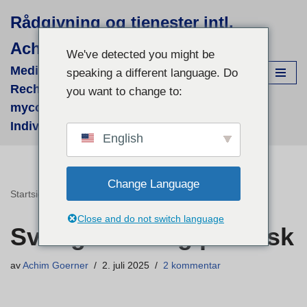
Rådgivning og tjenester intl.
Hopp
Achim Görner
til
We've detected you might be
innholdet
Medizinisch-wissenschaftliche
speaking a different language. Do
Recherchen für supportive phyto- &
you want to change to:
mycologische Therapien - fallbezogene
Individual-Recherchen und Beratung
English
Change Language
Startside
"
Sverige - veldig praktisk
Close and do not switch language
Sverige - veldig praktisk
av
Achim Goerner
2. juli 2025
2 kommentar