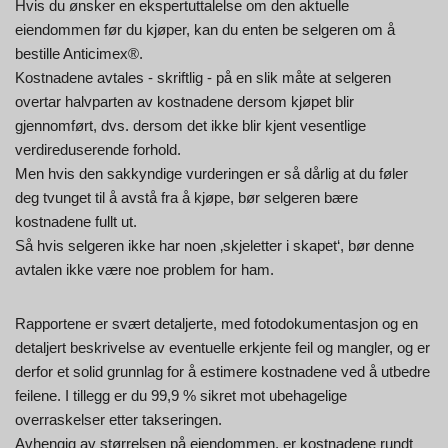
Hvis du ønsker en ekspertuttalelse om den aktuelle
eiendommen før du kjøper, kan du enten be selgeren om å
bestille Anticimex®.
Kostnadene avtales - skriftlig - på en slik måte at selgeren
overtar halvparten av kostnadene dersom kjøpet blir
gjennomført, dvs. dersom det ikke blir kjent vesentlige
verdireduserende forhold.
Men hvis den sakkyndige vurderingen er så dårlig at du føler
deg tvunget til å avstå fra å kjøpe, bør selgeren bære
kostnadene fullt ut.
Så hvis selgeren ikke har noen ‚skjeletter i skapet‘, bør denne
avtalen ikke være noe problem for ham.
Rapportene er svært detaljerte, med fotodokumentasjon og en
detaljert beskrivelse av eventuelle erkjente feil og mangler, og er
derfor et solid grunnlag for å estimere kostnadene ved å utbedre
feilene. I tillegg er du 99,9 % sikret mot ubehagelige
overraskelser etter takseringen.
Avhengig av størrelsen på eiendommen, er kostnadene rundt