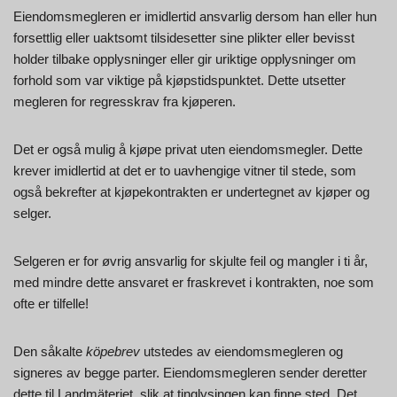
Eiendomsmegleren er imidlertid ansvarlig dersom han eller hun
forsettlig eller uaktsomt tilsidesetter sine plikter eller bevisst
holder tilbake opplysninger eller gir uriktige opplysninger om
forhold som var viktige på kjøpstidspunktet. Dette utsetter
megleren for regresskrav fra kjøperen.
Det er også mulig å kjøpe privat uten eiendomsmegler. Dette
krever imidlertid at det er to uavhengige vitner til stede, som
også bekrefter at kjøpekontrakten er undertegnet av kjøper og
selger.
Selgeren er for øvrig ansvarlig for skjulte feil og mangler i ti år,
med mindre dette ansvaret er fraskrevet i kontrakten, noe som
ofte er tilfelle!
Den såkalte
köpebrev
utstedes av eiendomsmegleren og
signeres av begge parter. Eiendomsmegleren sender deretter
dette til Landmäteriet, slik at tinglysingen kan finne sted. Det