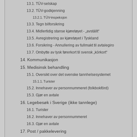
TÜV-selskap
TÜV-godkjenning
TÜV-inspeksjon
Tegn bilforsikring
Midlertidig stanse kjøretøyet - „avställt“
Avregistrering av kjøretøyet i Tyskland
Forsikring - Annullering av fullmakt til avtalegiro
Ombytte av tysk førerkort til svensk „körkort“
Kommunikasjon
Medisinsk behandling
Oversikt over det svenske tannhelsesystemet
Turister
Innehaver av personnummeret (folkbokförd)
Gjør en avtale
Legebesøk i Sverige (ikke tannlege)
Turister
Innehaver av personnummeret
Gjør en avtale
Post / pakkelevering