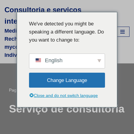
Consultoria e serviços
Avançar
internacionais. Achim Görner
para
We've detected you might be
o
Medizinisch-wissenschaftliche
speaking a different language. Do
conteúdo
Recherchen für supportive phyto- &
you want to change to:
mycologische Therapien - fallbezogene
Individual-Recherchen und Beratung
English
Change Language
Pagina inicial
»
Serviço de consultoria
Close and do not switch language
Serviço de consultoria