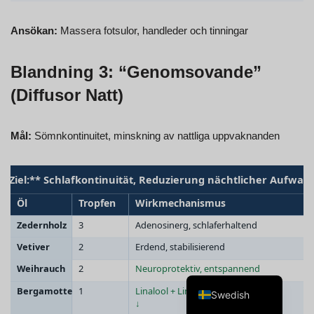
Ansökan:
Massera fotsulor, handleder och tinningar
Blandning 3: “Genomsovande”
Spanish
(Diffusor Natt)
Portuguese
Norwegian
Mål:
Sömnkontinuitet, minskning av nattliga uppvaknanden
Italian
French
Finnish
English
Dutch
German
Swedish