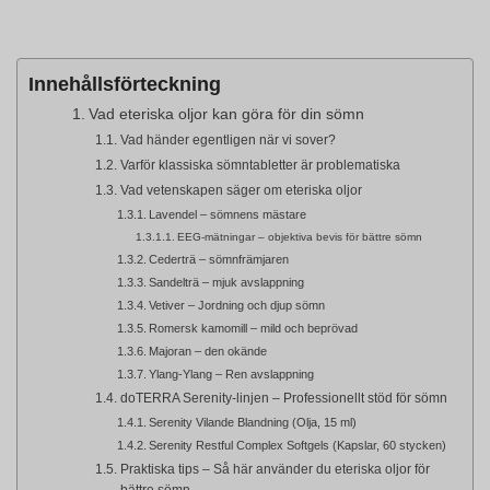
Innehållsförteckning
Vad eteriska oljor kan göra för din sömn
Vad händer egentligen när vi sover?
Varför klassiska sömntabletter är problematiska
Vad vetenskapen säger om eteriska oljor
Lavendel – sömnens mästare
EEG-mätningar – objektiva bevis för bättre sömn
Cederträ – sömnfrämjaren
Sandelträ – mjuk avslappning
Vetiver – Jordning och djup sömn
Romersk kamomill – mild och beprövad
Majoran – den okände
Ylang-Ylang – Ren avslappning
doTERRA Serenity-linjen – Professionellt stöd för sömn
Serenity Vilande Blandning (Olja, 15 ml)
Serenity Restful Complex Softgels (Kapslar, 60 stycken)
Praktiska tips – Så här använder du eteriska oljor för