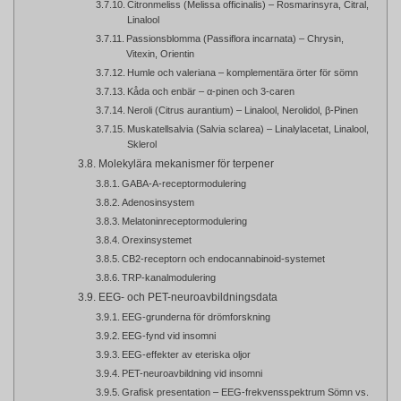
Citronmeliss (Melissa officinalis) – Rosmarinsyra, Citral,
Linalool
Passionsblomma (Passiflora incarnata) – Chrysin,
Vitexin, Orientin
Humle och valeriana – komplementära örter för sömn
Kåda och enbär – α-pinen och 3-caren
Neroli (Citrus aurantium) – Linalool, Nerolidol, β-Pinen
Muskatellsalvia (Salvia sclarea) – Linalylacetat, Linalool,
Sklerol
Molekylära mekanismer för terpener
GABA-A-receptormodulering
Adenosinsystem
Melatoninreceptormodulering
Orexinsystemet
CB2-receptorn och endocannabinoid-systemet
TRP-kanalmodulering
EEG- och PET-neuroavbildningsdata
EEG-grunderna för drömforskning
EEG-fynd vid insomni
EEG-effekter av eteriska oljor
PET-neuroavbildning vid insomni
Grafisk presentation – EEG-frekvensspektrum Sömn vs.