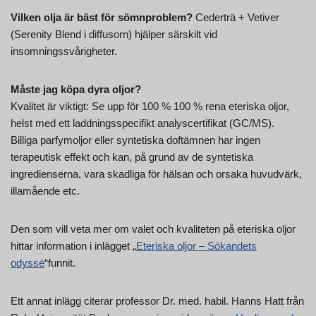
Vilken olja är bäst för sömnproblem?
Cederträ + Vetiver
(Serenity Blend i diffusorn) hjälper särskilt vid
insomningssvårigheter.
Måste jag köpa dyra oljor?
Kvalitet är viktigt: Se upp för 100 % 100 % rena eteriska oljor,
helst med ett laddningsspecifikt analyscertifikat (GC/MS).
Billiga parfymoljor eller syntetiska doftämnen har ingen
terapeutisk effekt och kan, på grund av de syntetiska
ingredienserna, vara skadliga för hälsan och orsaka huvudvärk,
illamående etc.
Den som vill veta mer om valet och kvaliteten på eteriska oljor
hittar information i inlägget „
Eteriska oljor – Sökandets
odyssé
“funnit.
Ett annat inlägg citerar professor Dr. med. habil. Hanns Hatt från