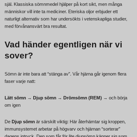
själ. Klassiska sömnmedel hjälper på kort sikt, men många
människor vill inte ta mediciner. Eteriska oljor erbjuder ett
naturligt alternativ som har undersökts i vetenskapliga studier,
med förvånansvärt bra resultat.
Vad händer egentligen när vi
sover?
Sömn är inte bara att “stänga av”. Vår hjärna går igenom flera
faser varje natt:
Lätt sömn
→
Djup sömn
→
Drömsömn (REM)
→ och börja
om igen
De
Djup sömn
är särskilt viktig: Här återhämtar sig kroppen,
immunsystemet arbetar på högvarv och hjärnan “sorterar”
dagens intryck. Den som får för lite djupsömn känner sig som