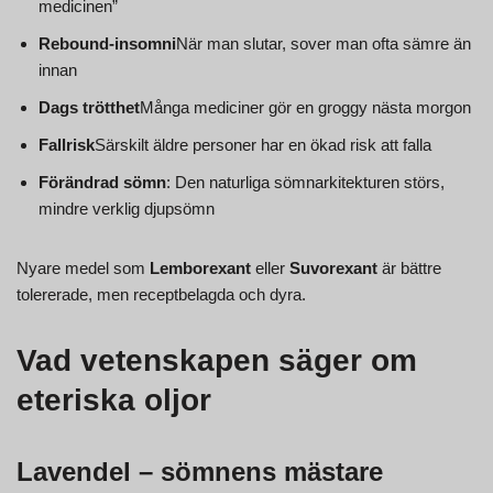
medicinen”
Rebound-insomni
När man slutar, sover man ofta sämre än
innan
Dags trötthet
Många mediciner gör en groggy nästa morgon
Fallrisk
Särskilt äldre personer har en ökad risk att falla
Förändrad sömn
: Den naturliga sömnarkitekturen störs,
mindre verklig djupsömn
Nyare medel som
Lemborexant
eller
Suvorexant
är bättre
tolererade, men receptbelagda och dyra.
Vad vetenskapen säger om
eteriska oljor
Lavendel – sömnens mästare