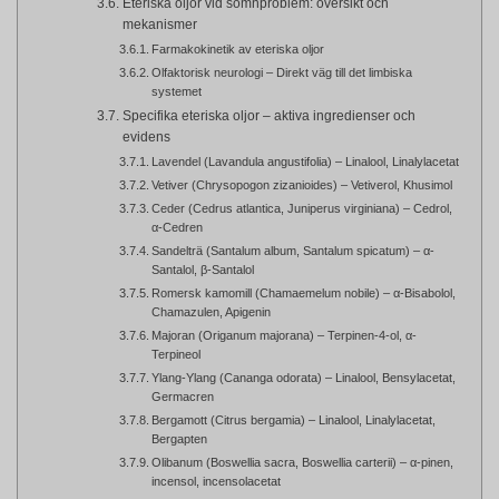
Eteriska oljor vid sömnproblem: översikt och
mekanismer
Farmakokinetik av eteriska oljor
Olfaktorisk neurologi – Direkt väg till det limbiska
systemet
Specifika eteriska oljor – aktiva ingredienser och
evidens
Lavendel (Lavandula angustifolia) – Linalool, Linalylacetat
Vetiver (Chrysopogon zizanioides) – Vetiverol, Khusimol
Ceder (Cedrus atlantica, Juniperus virginiana) – Cedrol,
α-Cedren
Sandelträ (Santalum album, Santalum spicatum) – α-
Santalol, β-Santalol
Romersk kamomill (Chamaemelum nobile) – α-Bisabolol,
Chamazulen, Apigenin
Majoran (Origanum majorana) – Terpinen-4-ol, α-
Terpineol
Ylang-Ylang (Cananga odorata) – Linalool, Bensylacetat,
Germacren
Bergamott (Citrus bergamia) – Linalool, Linalylacetat,
Bergapten
Olibanum (Boswellia sacra, Boswellia carterii) – α-pinen,
incensol, incensolacetat