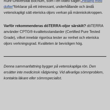
Ruhr-Universität Bochum, som i en video säger:„
Healing med
dofter
“förklarar på ett intressant, underhållande och ändå
vetenskapligt sätt eteriska oljors verkan på människokroppen.
Varför rekommenderas dōTERRA-oljor särskilt?
dōTERRA
använder CPTG®-kvalitetsstandarder (Certified Pure Tested
Grade), vilket innebär rigorösa tester av renhet och eteriska
oljors verkningsgrad. Kvaliteten är bevisligen hög.
Denna sammanfattning bygger på vetenskapliga rön. Den
ersätter inte medicinsk rådgivning. Vid allvarliga sömnproblem,
kontakta läkare eller sömnspecialist.