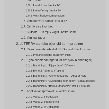
bättre sömn
Introduktion (vecka 1-2)
Intensifiering (vecka 3-4)
Vid ihållande sömnproblem
Vem bör vara särskilt försiktig?
Jämförelse i korthet
Slutsats – En mjuk väg till bättre sömn
Vanliga frågor
dōTERRA eteriska oljor vid sömnproblem
Rekommenderade dōTERRA-produkter för sömn
Primärprodukter (Serenity-linjen)
Egna oljeblandningar (Gör-det-själv-blandningar)
Blandning 1: “Djup sömn” (Diffusor)
Blend 2: “Somna” (Topisk)
Blandning 3: “Genomsovande” (Diffusor Natt)
Blandning 4: “Avkoppling inför sömn” (Bad/Massage)
Blandning 5: “Barn & Ungdomar” (Mjuk Formula)
Applikationsprotokoll: 4-veckorsplan
Vecka 1: Introduktion
Vecka 2: Intensifiering
Vecka 3-4: Optimering