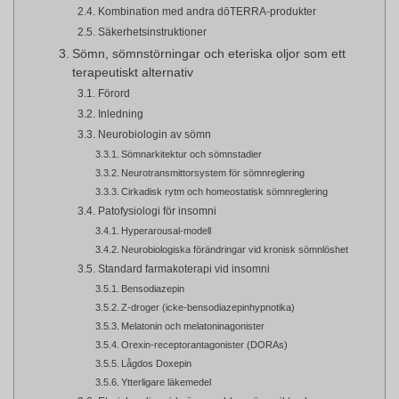
Kombination med andra dōTERRA-produkter
Säkerhetsinstruktioner
Sömn, sömnstörningar och eteriska oljor som ett
terapeutiskt alternativ
Förord
Inledning
Neurobiologin av sömn
Sömnarkitektur och sömnstadier
Neurotransmittorsystem för sömnreglering
Cirkadisk rytm och homeostatisk sömnreglering
Patofysiologi för insomni
Hyperarousal-modell
Neurobiologiska förändringar vid kronisk sömnlöshet
Standard farmakoterapi vid insomni
Bensodiazepin
Z-droger (icke-bensodiazepinhypnotika)
Melatonin och melatoninagonister
Orexin-receptorantagonister (DORAs)
Lågdos Doxepin
Ytterligare läkemedel