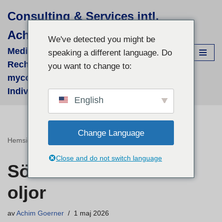
Consulting & Services intl.
Hoppa
Achim Görner
till
We've detected you might be
innehåll
Medizinisch-wissenschaftliche
speaking a different language. Do
Recherchen für supportive phyto- &
you want to change to:
mycologische Therapien - fallbezogene
Individual-Recherchen und Beratung
English
Change Language
Hemsida
»
Sömn – och eteriska oljor
Close and do not switch language
Sömn – och eteriska
oljor
av
Achim Goerner
1 maj 2026