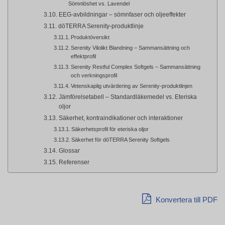
Sömnlöshet vs. Lavendel
EEG-avbildningar – sömnfaser och oljeeffekter
dōTERRA Serenity-produktlinje
Produktöversikt
Serenity Vilolikt Blandning – Sammansättning och
effektprofil
Serenity Restful Complex Softgels – Sammansättning
och verkningsprofil
Vetenskaplig utvärdering av Serenity-produktlinjen
Jämförelsetabell – Standardläkemedel vs. Eteriska
oljor
Säkerhet, kontraindikationer och interaktioner
Säkerhetsprofil för eteriska oljor
Säkerhet för dōTERRA Serenity Softgels
Glossar
Referenser
Konvertera till PDF