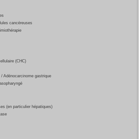
ses
llules cancéreuses
imiothérapie
llulaire (CHC)
c / Adénocarcinome gastrique
nasopharyngé
es (en particulier hépatiques)
tase