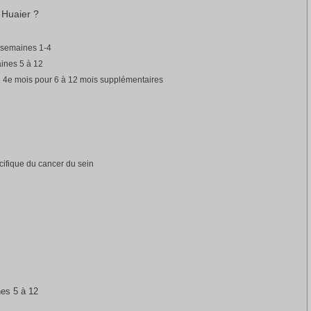
 Huaier ?
n semaines 1-4
ines 5 à 12
du 4e mois pour 6 à 12 mois supplémentaires
cifique du cancer du sein
nes 5 à 12