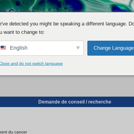
him Görner
en für supportive phyto- &
've detected you might be speaking a different language. D
Individual-Recherchen und
u want to change to:
English
Change Language
Close and do not switch language
nseil
Demo – Visualisierer
Liste des épisodes
imprimer
Demande de conseil / recherche
ment du cancer