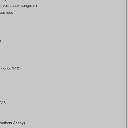
es vaisseaux sanguins)
bosomique
)
ription PCR)
PAS :
sorbent Assay)