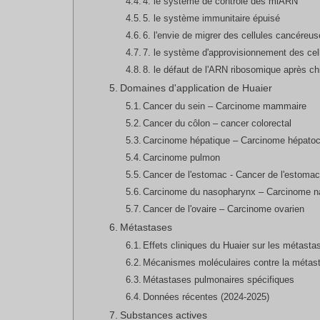
4. le système de contrôle des miARN
5. le système immunitaire épuisé
6. l'envie de migrer des cellules cancéreu
7. le système d'approvisionnement des ce
8. le défaut de l'ARN ribosomique après ch
Domaines d'application de Huaier
Cancer du sein – Carcinome mammaire
Cancer du côlon – cancer colorectal
Carcinome hépatique – Carcinome hépatoce
Carcinome pulmon
Cancer de l'estomac - Cancer de l'estoma
Carcinome du nasopharynx – Carcinome 
Cancer de l'ovaire – Carcinome ovarien
Métastases
Effets cliniques du Huaier sur les métastas
Mécanismes moléculaires contre la métas
Métastases pulmonaires spécifiques
Données récentes (2024-2025)
Substances actives