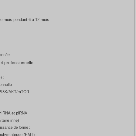
 4e mois pendant 6 à 12 mois
 année
t professionnelle
) :
ionnelle
on PI3K/AKT/mTOR
r miRNA et piRNA
taire inné)
ssance de forme :
ésenchymateuse (EMT)