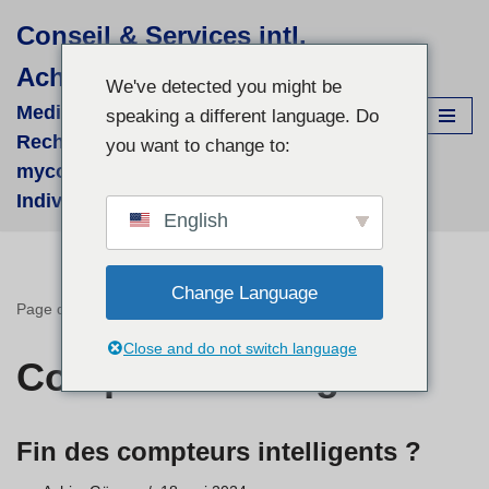
Conseil & Services intl.
Aller
Achim Görner
au
We've detected you might be
contenu
Medizinisch-wissenschaftliche
speaking a different language. Do
Recherchen für supportive phyto- &
you want to change to:
mycologische Therapien - fallbezogene
Individual-Recherchen und Beratung
English
Change Language
Page d'accueil
»
Compteur intelligent
Close and do not switch language
Compteur intelligent
Fin des compteurs intelligents ?