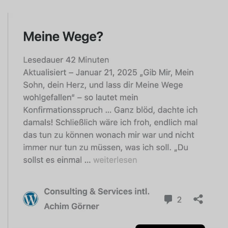
Swedish
Spanish
Portuguese
Norwegian
Italian
Finnish
English
Dutch
German