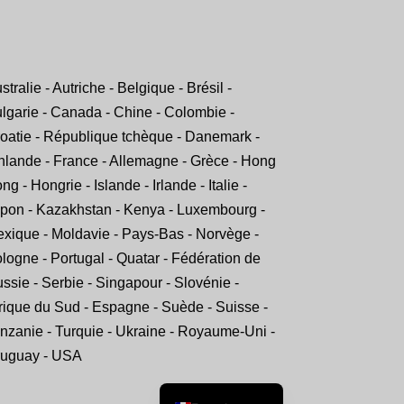
stralie - Autriche - Belgique - Brésil -
lgarie - Canada - Chine - Colombie -
oatie - République tchèque - Danemark -
Swedish
nlande - France - Allemagne - Grèce - Hong
Spanish
ng - Hongrie - Islande - Irlande - Italie -
Portuguese
pon - Kazakhstan - Kenya - Luxembourg -
Norwegian
xique - Moldavie - Pays-Bas - Norvège -
logne - Portugal - Quatar - Fédération de
Italian
ssie - Serbie - Singapour - Slovénie -
Finnish
rique du Sud - Espagne - Suède - Suisse -
English
nzanie - Turquie - Ukraine - Royaume-Uni -
Dutch
uguay - USA
German