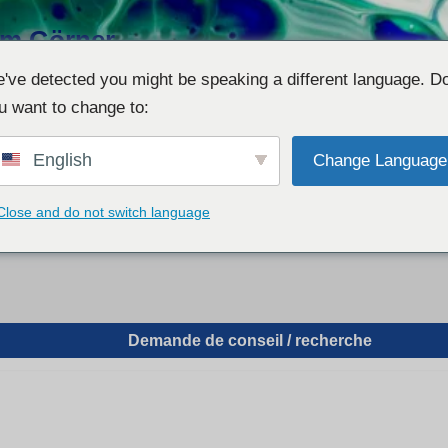
him Görner
en für supportive phyto- &
've detected you might be speaking a different language. D
Individual-Recherchen und
u want to change to:
English
Change Language
Close and do not switch language
nseil
Demo – Visualisierer
Liste des épisodes
imprimer
Demande de conseil / recherche