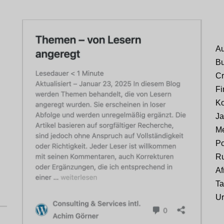
Au
Bu
Cr
Fi
Ko
Ja
Me
Po
Ru
Af
Ta
Ur