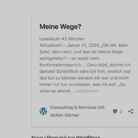
Neve
| Propulsé par
WordPress