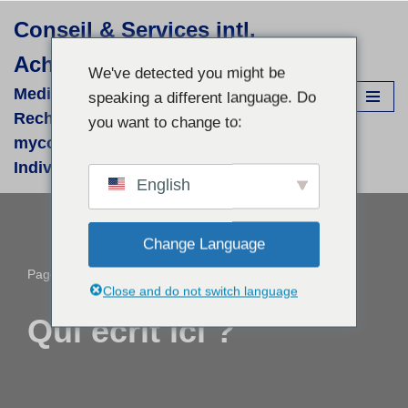
Conseil & Services intl.
Aller
Achim Görner
au
We've detected you might be
contenu
Medizinisch-wissenschaftliche
speaking a different language. Do
Recherchen für supportive phyto- &
you want to change to:
mycologische Therapien - fallbezogene
Individual-Recherchen und Beratung
English
Change Language
Page d'accueil
»
Qui écrit ici ?
Close and do not switch language
Qui écrit ici ?