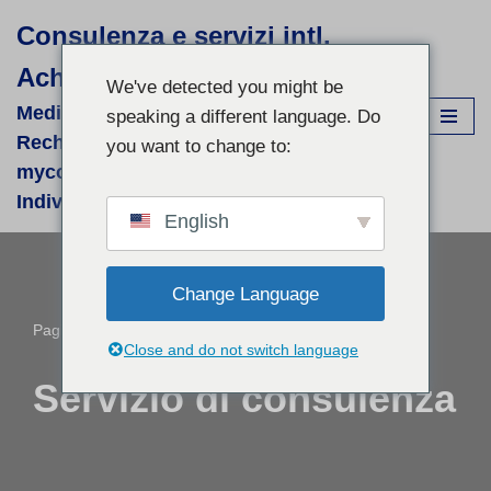
Consulenza e servizi intl.
Vai
Achim Görner
al
We've detected you might be
contenuto
Medizinisch-wissenschaftliche
speaking a different language. Do
Recherchen für supportive phyto- &
you want to change to:
mycologische Therapien - fallbezogene
Individual-Recherchen und Beratung
English
Change Language
Pagina iniziale
»
Servizio di consulenza
Close and do not switch language
Servizio di consulenza