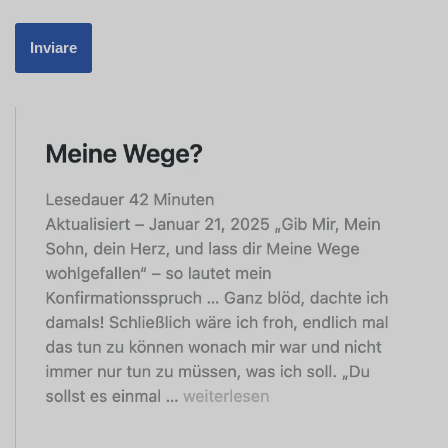
Swedish
Spanish
Portuguese
Norwegian
French
Finnish