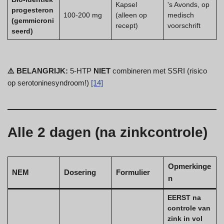
Kapsel
's Avonds, op
progesteron
100-200 mg
(alleen op
medisch
(gemmicroni
recept)
voorschrift
seerd)
⚠️ BELANGRIJK:
5-HTP
NIET
combineren met SSRI (risico
op serotoninesyndroom!)
[14]
Alle 2 dagen (na zinkcontrole)
Opmerkinge
NEM
Dosering
Formulier
n
EERST na
controle van
zink in vol