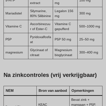
5-HTP
100 mg
extract
mg
Silymarine,
Legalon 156
Mariadistel
300 mg
80% Silibinine
mg
Ascorbinezuu
Vitamine C
Vitamine C
500–1000 mg
r of Ester-C
gepufferd
Pyridoxalfosfa
P5P
P5P 50 mg
25–50 mg
at
Glycinaat of
Magnesium
magnesium
300–400 mg
citraat
bisglycinaat
Na zinkcontroles (vrij verkrijgbaar)
NEM
Bron van aanbod
Opmerkingen
Bevat zink +
KEAC
mangaan + P5P,