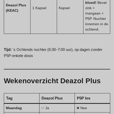
bloed!
Bevat
Deazol Plus
1 Kapsel
Kapsel
zink +
(KEAC)
mangaan +
P5P. Nuchter
innemen in de
ochtend.
Tijd:
's Ochtends nuchter (6:30–7:00 uur), op dagen zonder
P5P-enkele dosis
Wekenoverzicht Deazol Plus
Tag
Deazol Plus
P5P los
Maandag
✅ Ja
❌ Nee