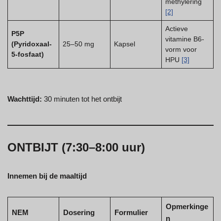
methylering
[2]
Actieve
P5P
vitamine B6-
(Pyridoxaal-
25–50 mg
Kapsel
vorm voor
5-fosfaat)
HPU
[3]
Wachttijd:
30 minuten tot het ontbijt
ONTBIJT (7:30–8:00 uur)
Innemen bij de maaltijd
Opmerkinge
NEM
Dosering
Formulier
n