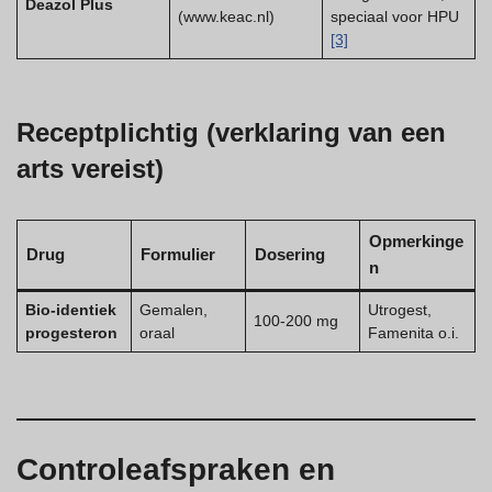
Deazol Plus
(www.keac.nl)
speciaal voor HPU
[3]
Receptplichtig (verklaring van een
arts vereist)
Opmerkinge
Drug
Formulier
Dosering
n
Bio-identiek
Gemalen,
Utrogest,
100-200 mg
progesteron
oraal
Famenita o.i.
Controleafspraken en