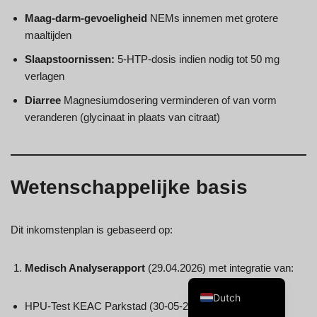
Maag-darm-gevoeligheid
NEMs innemen met grotere
maaltijden
Slaapstoornissen:
5-HTP-dosis indien nodig tot 50 mg
verlagen
Swedish
Diarree
Magnesiumdosering verminderen of van vorm
Spanish
veranderen (glycinaat in plaats van citraat)
Portuguese
Norwegian
Italian
Wetenschappelijke basis
French
Finnish
Dit inkomstenplan is gebaseerd op:
English
Medisch Analyserapport
(29.04.2026) met integratie van:
German
Dutch
HPU-Test KEAC Parkstad (30-05-2025)