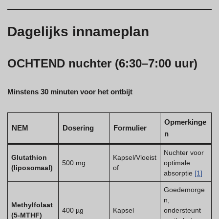
Dagelijks innameplan
OCHTEND nuchter (6:30–7:00 uur)
Minstens 30 minuten voor het ontbijt
Opmerkinge
NEM
Dosering
Formulier
n
Nuchter voor
Glutathion
Kapsel/Vloeist
500 mg
optimale
(liposomaal)
of
absorptie
[1]
Goedemorge
n,
Methylfolaat
400 µg
Kapsel
ondersteunt
(5-MTHF)