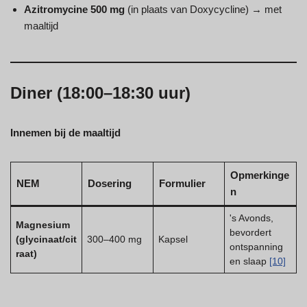
Azitromycine 500 mg
(in plaats van Doxycycline) → met
maaltijd
Diner (18:00–18:30 uur)
Innemen bij de maaltijd
Opmerkinge
NEM
Dosering
Formulier
n
's Avonds,
Magnesium
bevordert
(glycinaat/cit
300–400 mg
Kapsel
ontspanning
raat)
en slaap
[10]