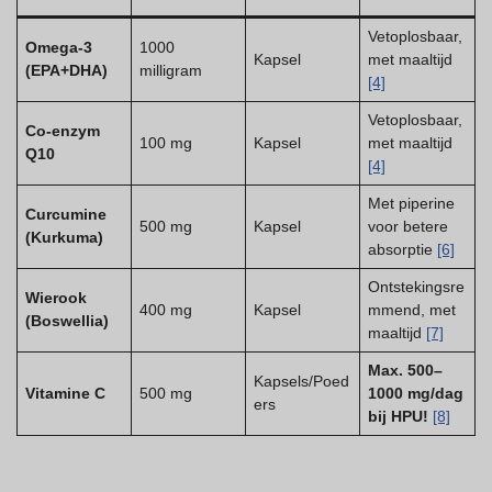
Vetoplosbaar,
Omega-3
1000
Kapsel
met maaltijd
(EPA+DHA)
milligram
[4]
Vetoplosbaar,
Co-enzym
100 mg
Kapsel
met maaltijd
Q10
[4]
Met piperine
Curcumine
500 mg
Kapsel
voor betere
(Kurkuma)
absorptie
[6]
Ontstekingsre
Wierook
400 mg
Kapsel
mmend, met
(Boswellia)
maaltijd
[7]
Max. 500–
Kapsels/Poed
Vitamine C
500 mg
1000 mg/dag
ers
bij HPU!
[8]