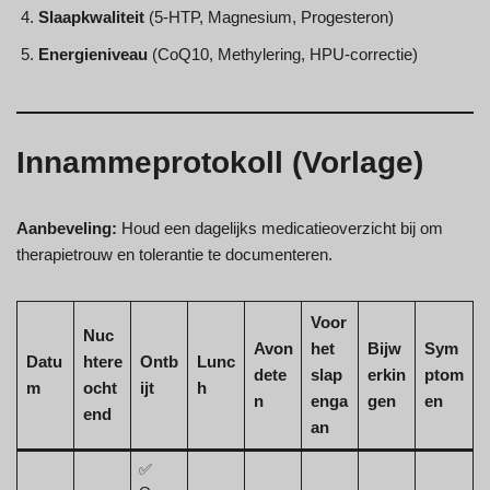
Slaapkwaliteit
(5-HTP, Magnesium, Progesteron)
Energieniveau
(CoQ10, Methylering, HPU-correctie)
Innammeprotokoll (Vorlage)
Aanbeveling:
Houd een dagelijks medicatieoverzicht bij om
therapietrouw en tolerantie te documenteren.
Voor
Nuc
Avon
het
Bijw
Sym
Datu
htere
Ontb
Lunc
dete
slap
erkin
ptom
m
ocht
ijt
h
n
enga
gen
en
end
an
✅