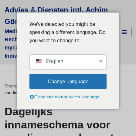
Advies & Diensten intl. Achim
Ga
Görner
naar
We've detected you might be
de
Medizinisch-wissenschaftliche
speaking a different language. Do
inhoud
Recherchen für supportive phyto- &
you want to change to:
mycologische Therapien - fallbezogene
Individual-Recherchen und Beratung
English
Change Language
Startpagina
»
Dagelijks innameschema voor
voedingssupplementen (NEMs)
Close and do not switch language
Dagelijks
innameschema voor