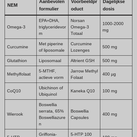
Aanbevolen
Voorbeeldpr
Dagelijkse
NEM
formulier
oduct
dosis
EPA+DHA,
Norsan
1000-2000
Omega-3
triglyceridevor
Omega-3
mg
m
Totaal
Met piperine
Curcumine
Curcumine
500 mg
of liposomale
Lozenges
Glutathion
Liposomaal
Altrient GSH
500 mg
5-MTHF,
Jarrow Methyl
Methylfolaat
400 µg
actieve vorm
Folaat
Ubichinon of
CoQ10
Kaneka Q10
100 mg
Ubiquinol
Boswellia
serrata, 65%
Boswellia
Wierook
400 mg
Boswelliazure
Capsules
n
Griffonia-
5-HTP 100