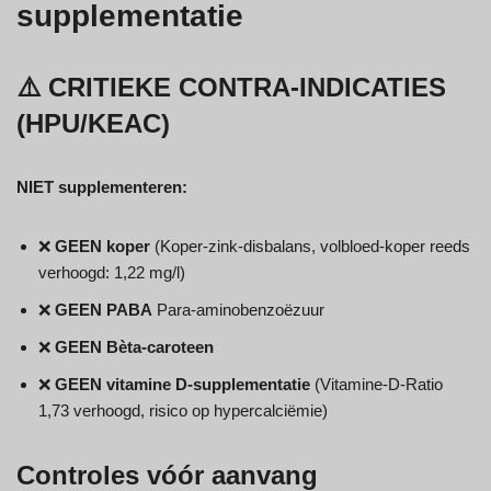
supplementatie
⚠️ CRITIEKE CONTRA-INDICATIES
(HPU/KEAC)
NIET supplementeren:
❌
GEEN koper
(Koper-zink-disbalans, volbloed-koper reeds
verhoogd: 1,22 mg/l)
❌
GEEN PABA
Para-aminobenzoëzuur
❌
GEEN Bèta-caroteen
❌
GEEN vitamine D-supplementatie
(Vitamine-D-Ratio
1,73 verhoogd, risico op hypercalciëmie)
Controles vóór aanvang