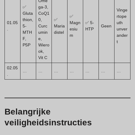
Ome
✅
ga-3,
Vinge
Gluta
CoQ1
✅
rtope
thion,
0,
✅
01.05
Magn
✅ 5-
uth
5-
Curc
Maria
Geen
.
esiu
HTP
unver
MTH
umin
distel
m
ander
F,
e,
t
P5P
Wiero
ok,
Vit C
02.05
…
…
…
…
…
…
…
.
Belangrijke
veiligheidsinstructies