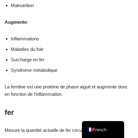
Malnutrition
Augmente
:
Swedish
Inflammations
Spanish
Maladies du foie
Portuguese
Surcharge en fer
Norwegian
Syndrome métabolique
Italian
La ferritine est une protéine de phase aiguë et augmente donc
Finnish
en fonction de l'inflammation.
English
Dutch
fer
German
French
Mesure la quantité actuelle de fer circulant dans le sang.