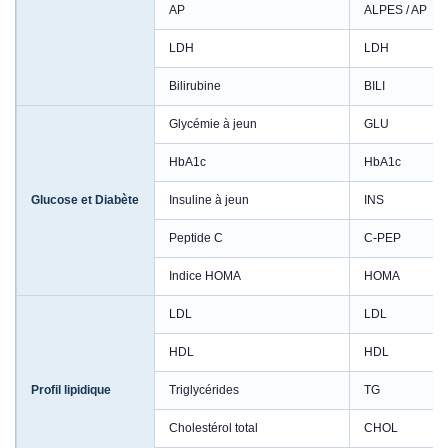
AP
ALPES / AP
LDH
LDH
Bilirubine
BILI
Glycémie à jeun
GLU
HbA1c
HbA1c
Glucose et Diabète
Insuline à jeun
INS
Peptide C
C-PEP
Indice HOMA
HOMA
LDL
LDL
HDL
HDL
Profil lipidique
Triglycérides
TG
Cholestérol total
CHOL