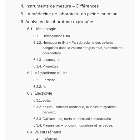
Instruments de mesure – Différences
La médecine de laboratoire en pleine mutation
Analyses de laboratoire expliquées
Hématologie
Hémoglobine (Hb)
Hématocrite (Ht) – Part du volume des cellules
sanguines dans le volume sanguin total, exprimée en
pourcentage
Leucocytes
Plaquettes
Métabolisme du fer
Ferritine
fer
Électrolyte
sodium
Kalium – fonction cardiaque, muscles et système
nerveux.
Calcium – os, nerfs et contraction musculaire.
Magnésium – fonction musculaire et nerveuse.
Valeurs rénales
Créatinine