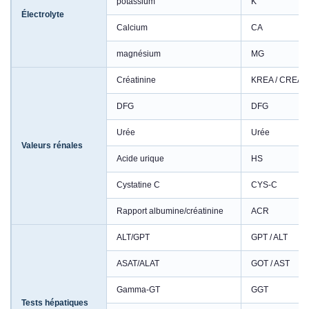
potassium
K
Électrolyte
Calcium
CA
magnésium
MG
Créatinine
KREA / CREA
DFG
DFG
Urée
Urée
Valeurs rénales
Acide urique
HS
Cystatine C
CYS-C
Rapport albumine/créatinine
ACR
ALT/GPT
GPT / ALT
ASAT/ALAT
GOT / AST
Gamma-GT
GGT
Tests hépatiques