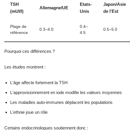
TSH
Etats-
Japon/Asie
Allemagne/UE
(mUI/l)
Unis
de l'Est
Plage de
0.4–
0.3–4.0
0.5–5.0
référence
4.5
Pourquoi ces différences ?
Les études montrent :
L'âge affecte fortement la TSH
L'approvisionnement en iode modifie les valeurs moyennes
Les maladies auto-immunes déplacent les populations
L'ethnie joue un rôle
Certains endocrinologues soutiennent donc :