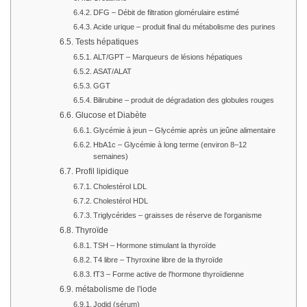
DFG – Débit de filtration glomérulaire estimé
Acide urique – produit final du métabolisme des purines
Tests hépatiques
ALT/GPT – Marqueurs de lésions hépatiques
ASAT/ALAT
GGT
Bilirubine – produit de dégradation des globules rouges
Glucose et Diabète
Glycémie à jeun – Glycémie après un jeûne alimentaire
HbA1c – Glycémie à long terme (environ 8–12
semaines)
Profil lipidique
Cholestérol LDL
Cholestérol HDL
Triglycérides – graisses de réserve de l'organisme
Thyroïde
TSH – Hormone stimulant la thyroïde
T4 libre – Thyroxine libre de la thyroïde
fT3 – Forme active de l'hormone thyroïdienne
métabolisme de l'iode
Jodid (sérum)