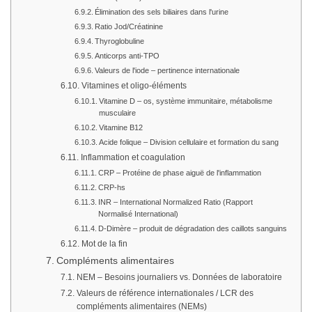
Élimination des sels biliaires dans l'urine
Ratio Jod/Créatinine
Thyroglobuline
Anticorps anti-TPO
Valeurs de l'iode – pertinence internationale
Vitamines et oligo-éléments
Vitamine D – os, système immunitaire, métabolisme
musculaire
Vitamine B12
Acide folique – Division cellulaire et formation du sang
Inflammation et coagulation
CRP – Protéine de phase aiguë de l'inflammation
CRP-hs
INR – International Normalized Ratio (Rapport
Normalisé International)
D-Dimère – produit de dégradation des caillots sanguins
Mot de la fin
Compléments alimentaires
NEM – Besoins journaliers vs. Données de laboratoire
Valeurs de référence internationales / LCR des
compléments alimentaires (NEMs)