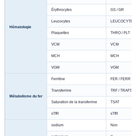
Érythrocytes
GS / GR
Leucocytes
LEUCOCYTES
Hématologie
Plaquettes
THRO / PLT
VCM
VCM
MCH
MCH
VGM
VGM
Ferritine
FER / FERR / 
Transferrine
TRF / TRAFS
Métabolisme du fer
Saturation de la transferrine
TSAT
sTfR
sTfR
sodium
Non