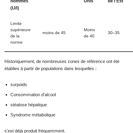
hommes
Unis
de l'Est
(U/l)
Limite
supérieure
Moins
moins de 45
30–35
de la
de 40
norme
Historiquement, de nombreuses zones de référence ont été
établies à partir de populations dans lesquelles :
surpoids
Consommation d'alcool
stéatose hépatique
Syndrome métabolique
s'est déjà produit fréquemment.