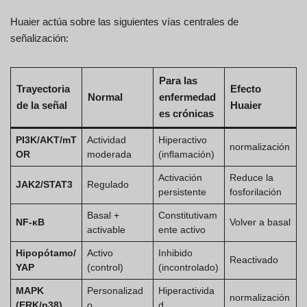
Huaier actúa sobre las siguientes vías centrales de
señalización:
Para las
Trayectoria
Efecto
Normal
enfermedad
de la señal
Huaier
es crónicas
PI3K/AKT/mT
Actividad
Hiperactivo
normalización
OR
moderada
(inflamación)
Activación
Reduce la
JAK2/STAT3
Regulado
persistente
fosforilación
Basal +
Constitutivam
NF-κB
Volver a basal
activable
ente activo
Hipopótamo/
Activo
Inhibido
Reactivado
YAP
(control)
(incontrolado)
MAPK
Personalizad
Hiperactivida
normalización
(ERK/p38)
o
d