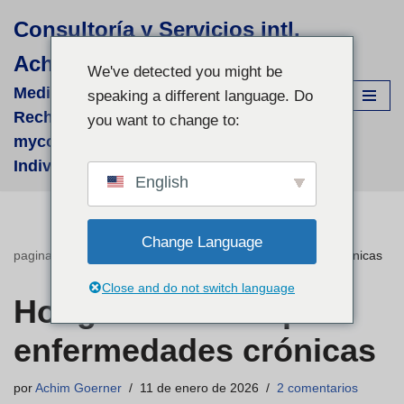
Consultoría y Servicios intl.
Saltar
Achim Görner
al
We've detected you might be
contenido
Medizinisch-wissenschaftliche
speaking a different language. Do
Recherchen für supportive phyto- &
you want to change to:
mycologische Therapien - fallbezogene
Individual-Recherchen und Beratung
English
Change Language
pagina de inicio
»
Hongo de Huaier para enfermedades crónicas
Close and do not switch language
Hongo de Huaier para
enfermedades crónicas
por
Achim Goerner
11 de enero de 2026
2 comentarios