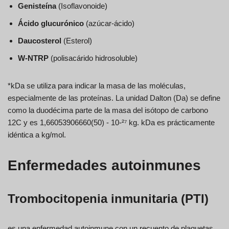
Genisteína
(Isoflavonoide)
Ácido glucurónico
(azúcar-ácido)
Daucosterol
(Esterol)
W-NTRP
(polisacárido hidrosoluble)
*kDa se utiliza para indicar la masa de las moléculas,
especialmente de las proteínas. La unidad Dalton (Da) se define
como la duodécima parte de la masa del isótopo de carbono
12C y es 1,66053906660(50) - 10-²⁷ kg. kDa es prácticamente
idéntica a kg/mol.
Enfermedades autoinmunes
Trombocitopenia inmunitaria (PTI)
es una enfermedad autoinmune con un recuento de plaquetas