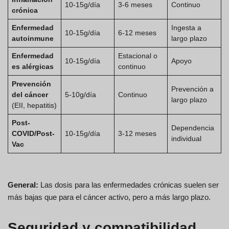
10-15g/día
3-6 meses
Continuo
crónica
Enfermedad
Ingesta a
10-15g/día
6-12 meses
autoinmune
largo plazo
Enfermedad
Estacional o
10-15g/día
Apoyo
es alérgicas
continuo
Prevención
Prevención a
del cáncer
5-10g/día
Continuo
largo plazo
(EII, hepatitis)
Post-
Dependencia
COVID/Post-
10-15g/día
3-12 meses
individual
Vac
General:
Las dosis para las enfermedades crónicas suelen ser
más bajas que para el cáncer activo, pero a más largo plazo.
Seguridad y compatibilidad