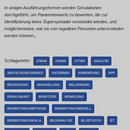
In einigen Ausführungsformen werden Simulationen
durchgeführt, um Parameterwerte zu bewerten, die zur
Identifizierung eines Superspreader verwendet werden, und
möglicherweise, wie sie von regulären Personen unterschieden
werden können.
„
Schlagwörter:
276648
276665
277083
ANALYSE
ANSTECKUNGSRISIKO
ANTENNEN
ANWENDUNG
APP
BEGEGNUNG
BEHANDLUNG
BELOHNUNG
BENACHBART
BENUTZER
BEWEGUNG
BEWERTUNGSMETHODE
BEWERTUNGSMODELL
BEWERTUNGSSKALA
BILDANALYSE
BLUETOOTH
BT