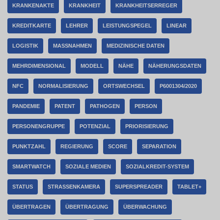
KRANKENAKTE
KRANKHEIT
KRANKHEITSERREGER
KREDITKARTE
LEHRER
LEISTUNGSPEGEL
LINEAR
LOGISTIK
MASSNAHMEN
MEDIZINISCHE DATEN
MEHRDIMENSIONAL
MODELL
NÄHE
NÄHERUNGSDATEN
NFC
NORMALISIERUNG
ORTSWECHSEL
P6001304/2020
PANDEMIE
PATENT
PATHOGEN
PERSON
PERSONENGRUPPE
POTENZIAL
PRIORISIERUNG
PUNKTZAHL
REGIERUNG
SCORE
SEPARATION
SMARTWATCH
SOZIALE MEDIEN
SOZIALKREDIT-SYSTEM
STATUS
STRASSENKAMERA
SUPERSPREADER
TABLET+
ÜBERTRAGEN
ÜBERTRAGUNG
ÜBERWACHUNG