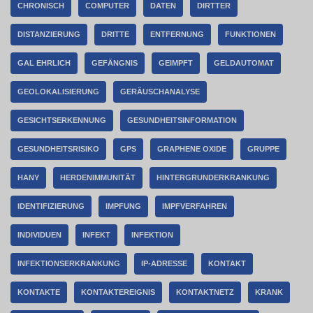
CHRONISCH
COMPUTER
DATEN
DIRTTER
DISTANZIERUNG
DRITTE
ENTFERNUNG
FUNKTIONEN
GAL EHRLICH
GEFÄNGNIS
GEIMPFT
GELDAUTOMAT
GEOLOKALISIERUNG
GERÄUSCHANALYSE
GESICHTSERKENNUNG
GESUNDHEITSINFORMATION
GESUNDHEITSRISIKO
GPS
GRAPHENE OXIDE
GRUPPE
HANY
HERDENIMMUNITÄT
HINTERGRUNDERKRANKUNG
IDENTIFIZIERUNG
IMPFUNG
IMPFVERFAHREN
INDIVIDUEN
INFEKT
INFEKTION
INFEKTIONSERKRANKUNG
IP-ADRESSE
KONTAKT
KONTAKTE
KONTAKTEREIGNIS
KONTAKTNETZ
KRANK