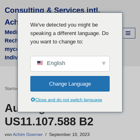
Consulting & Services intl.
Zum
Achim Görner
Inhalt
We've detected you might be
springen
Medizinisch-wissenschaftliche
speaking a different language. Do
Recherchen für supportive phyto- &
you want to change to:
mycologische Therapien - fallbezogene
Individual-Recherchen und Beratung
English
Change Language
Startseite
»
Auszug – US Patent US11.107.588 B2
Close and do not switch language
Auszug – US Patent
US11.107.588 B2
von
Achim Goerner
September 10, 2023