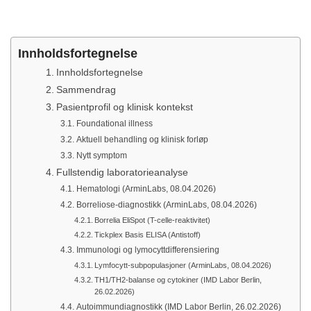
Innholdsfortegnelse
Innholdsfortegnelse
Sammendrag
Pasientprofil og klinisk kontekst
Foundational illness
Aktuell behandling og klinisk forløp
Nytt symptom
Fullstendig laboratorieanalyse
Hematologi (ArminLabs, 08.04.2026)
Borreliose-diagnostikk (ArminLabs, 08.04.2026)
Borrelia EliSpot (T-celle-reaktivitet)
Tickplex Basis ELISA (Antistoff)
Immunologi og lymocyttdifferensiering
Lymfocytt-subpopulasjoner (ArminLabs, 08.04.2026)
TH1/TH2-balanse og cytokiner (IMD Labor Berlin,
26.02.2026)
Autoimmundiagnostikk (IMD Labor Berlin, 26.02.2026)