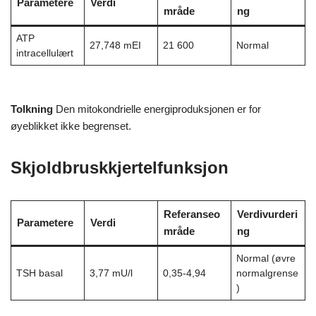
Parametere
Verdi
mråde
ng
ATP
27,748 mEI
21 600
Normal
intracellulært
Tolkning
Den mitokondrielle energiproduksjonen er for
øyeblikket ikke begrenset.
Skjoldbruskkjertelfunksjon
Referanseo
Verdivurderi
Parametere
Verdi
mråde
ng
Normal (øvre
TSH basal
3,77 mU/l
0,35-4,94
normalgrense
)