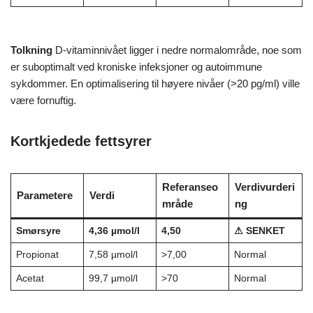
Tolkning
D-vitaminnivået ligger i nedre normalområde, noe som
er suboptimalt ved kroniske infeksjoner og autoimmune
sykdommer. En optimalisering til høyere nivåer (>20 pg/ml) ville
være fornuftig.
Kortkjedede fettsyrer
Referanseo
Verdivurderi
Parametere
Verdi
mråde
ng
Smørsyre
4,36 µmol/l
4,50
⚠ SENKET
Propionat
7,58 µmol/l
>7,00
Normal
Acetat
99,7 µmol/l
>70
Normal