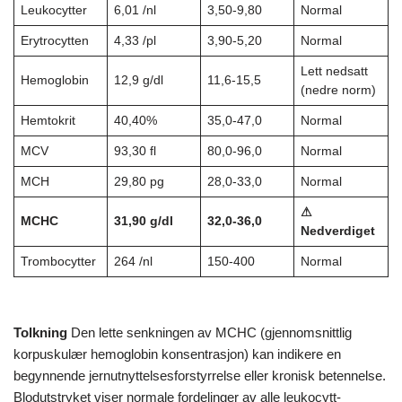
Leukocytter
6,01 /nl
3,50-9,80
Normal
Erytrocytten
4,33 /pl
3,90-5,20
Normal
Lett nedsatt
Hemoglobin
12,9 g/dl
11,6-15,5
(nedre norm)
Hemtokrit
40,40%
35,0-47,0
Normal
MCV
93,30 fl
80,0-96,0
Normal
MCH
29,80 pg
28,0-33,0
Normal
⚠
MCHC
31,90 g/dl
32,0-36,0
Nedverdiget
Trombocytter
264 /nl
150-400
Normal
Tolkning
Den lette senkningen av MCHC (gjennomsnittlig
korpuskulær hemoglobin konsentrasjon) kan indikere en
begynnende jernutnyttelsesforstyrrelse eller kronisk betennelse.
Blodutstryket viser normale fordelinger av alle leukocytt-