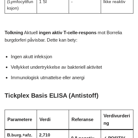
(Lymfocyttfun
1 SI
-
Ikke reaktiv
ksjon)
Tolkning
Aktuell
ingen aktiv T-celle-respons
mot Borrelia
burgdorferi påvisbar. Dette kan bety:
Ingen akutt infeksjon
Vellykket undertrykkelse av bakteriell aktivitet
Immunologisk utmattelse eller anergi
Tickplex Basis ELISA (Antistoff)
Verdivurderi
Parametere
Verdi
Referanse
ng
B.burg.+afz.
2,710