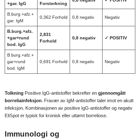
0,8 negativ
✓ POSITIV
+gar. IgG
Forsterkning
B.burg.+afz.+
0,362 Forhold
0,8 negativ
Negativ
gar. IgM
B.burg.+afz.
2,831
+gar+rund
0,8 negativ
✓ POSITIV
Forhold
bod. IgG
B.burg.+afz.+
gar+rund
0,691 Forhold
0,8 negativ
Negativ
bod. IgM
Tolkning
Positive IgG-antistoffer bekrefter en
gjennomgått
borreliainfeksjon
. Fravær av IgM-antistoffer taler imot en akutt
infeksjon. Kombinasjonen av positive IgG-antistoffer og negativ
EliSpot er typisk for kronisk eller uttømt borreliose.
Immunologi og