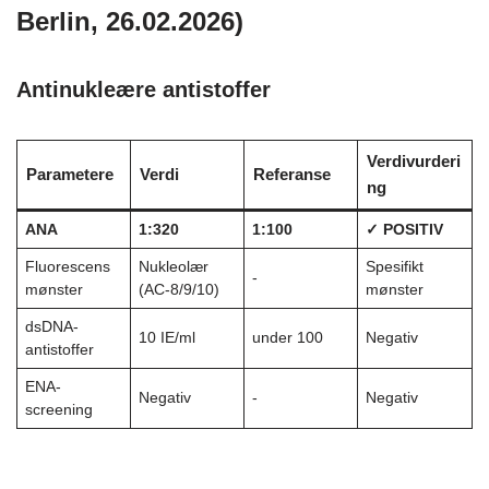
Berlin, 26.02.2026)
Antinukleære antistoffer
Verdivurderi
Parametere
Verdi
Referanse
ng
ANA
1:320
1:100
✓ POSITIV
Fluorescens
Nukleolær
Spesifikt
-
mønster
(AC-8/9/10)
mønster
dsDNA-
10 IE/ml
under 100
Negativ
antistoffer
ENA-
Negativ
-
Negativ
screening