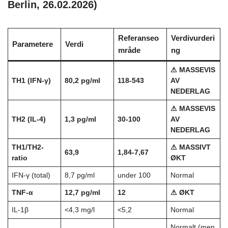
Berlin, 26.02.2026)
Referanseo
Verdivurderi
Parametere
Verdi
mråde
ng
⚠ MASSEVIS
TH1 (IFN-γ)
80,2 pg/ml
118-543
AV
NEDERLAG
⚠ MASSEVIS
TH2 (IL-4)
1,3 pg/ml
30-100
AV
NEDERLAG
TH1/TH2-
⚠ MASSIVT
63,9
1,84-7,67
ratio
ØKT
IFN-γ (total)
8,7 pg/ml
under 100
Normal
TNF-α
12,7 pg/ml
12
⚠ ØKT
IL-1β
<4,3 mg/l
<5,2
Normal
Normalt (men