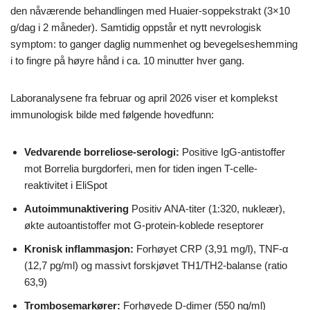
den nåværende behandlingen med Huaier-soppekstrakt (3×10
g/dag i 2 måneder). Samtidig oppstår et nytt nevrologisk
symptom: to ganger daglig nummenhet og bevegelseshemming
i to fingre på høyre hånd i ca. 10 minutter hver gang.
Laboranalysene fra februar og april 2026 viser et komplekst
immunologisk bilde med følgende hovedfunn:
Vedvarende borreliose-serologi:
Positive IgG-antistoffer
mot Borrelia burgdorferi, men for tiden ingen T-celle-
reaktivitet i EliSpot
Autoimmunaktivering
Positiv ANA-titer (1:320, nukleær),
økte autoantistoffer mot G-protein-koblede reseptorer
Kronisk inflammasjon:
Forhøyet CRP (3,91 mg/l), TNF-α
(12,7 pg/ml) og massivt forskjøvet TH1/TH2-balanse (ratio
63,9)
Trombosemarkører:
Forhøyede D-dimer (550 ng/ml)