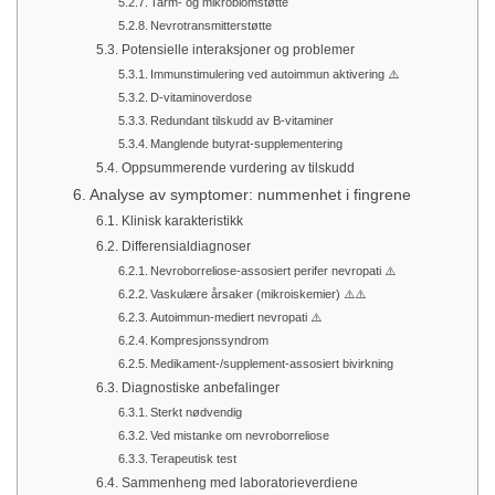
Tarm- og mikrobiomstøtte
Nevrotransmitterstøtte
Potensielle interaksjoner og problemer
Immunstimulering ved autoimmun aktivering ⚠️
D-vitaminoverdose
Redundant tilskudd av B-vitaminer
Manglende butyrat-supplementering
Oppsummerende vurdering av tilskudd
Analyse av symptomer: nummenhet i fingrene
Klinisk karakteristikk
Differensialdiagnoser
Nevroborreliose-assosiert perifer nevropati ⚠️
Vaskulære årsaker (mikroiskemier) ⚠️⚠️
Autoimmun-mediert nevropati ⚠️
Kompresjonssyndrom
Medikament-/supplement-assosiert bivirkning
Diagnostiske anbefalinger
Sterkt nødvendig
Ved mistanke om nevroborreliose
Terapeutisk test
Sammenheng med laboratorieverdiene