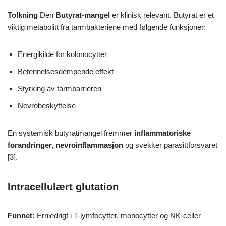
Tolkning
Den
Butyrat-mangel
er klinisk relevant. Butyrat er et
viktig metabolitt fra tarmbakteriene med følgende funksjoner:
Energikilde for kolonocytter
Betennelsesdempende effekt
Styrking av tarmbarrieren
Nevrobeskyttelse
En systemisk butyratmangel fremmer
inflammatoriske
forandringer, nevroinflammasjon
og svekker parasittforsvaret
[3].
Intracellulært glutation
Funnet:
Erniedrigt i T-lymfocytter, monocytter og NK-celler