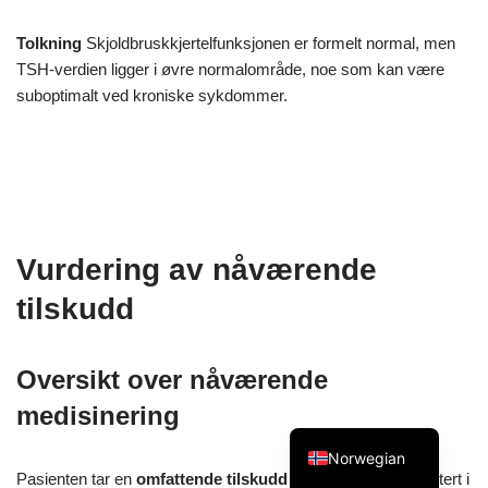
Tolkning
Skjoldbruskkjertelfunksjonen er formelt normal, men
TSH-verdien ligger i øvre normalområde, noe som kan være
suboptimalt ved kroniske sykdommer.
Swedish
Spanish
Portuguese
Italian
Vurdering av nåværende
French
tilskudd
Finnish
English
Oversikt over nåværende
Dutch
medisinering
German
Norwegian
Pasienten tar en
omfattende tilskudd
én, som er dokumentert i