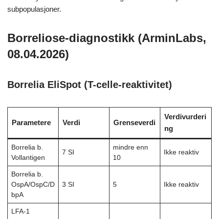
subpopulasjoner.
Borreliose-diagnostikk (ArminLabs,
08.04.2026)
Borrelia EliSpot (T-celle-reaktivitet)
Verdivurderi
Parametere
Verdi
Grenseverdi
ng
Borrelia b.
mindre enn
7 SI
Ikke reaktiv
Vollantigen
10
Borrelia b.
OspA/OspC/D
3 SI
5
Ikke reaktiv
bpA
LFA-1