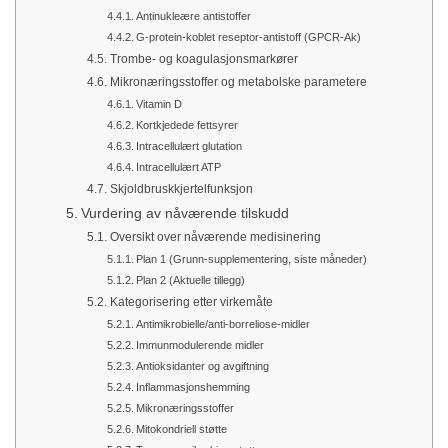
Antinukleære antistoffer
G-protein-koblet reseptor-antistoff (GPCR-Ak)
Trombe- og koagulasjonsmarkører
Mikronæringsstoffer og metabolske parametere
Vitamin D
Kortkjedede fettsyrer
Intracellulært glutation
Intracellulært ATP
Skjoldbruskkjertelfunksjon
Vurdering av nåværende tilskudd
Oversikt over nåværende medisinering
Plan 1 (Grunn-supplementering, siste måneder)
Plan 2 (Aktuelle tillegg)
Kategorisering etter virkemåte
Antimikrobielle/anti-borreliose-midler
Immunmodulerende midler
Antioksidanter og avgiftning
Inflammasjonshemming
Mikronæringsstoffer
Mitokondriell støtte