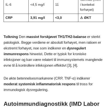
IL-6
<4,5 mg/l
11
i kontekst
forhøyet)
CRP
3,91 mg/l
<3,0
⚠ ØKT
Tolkning
Den
massivt forskjøvet TH1/TH2-balanse
er sterkt
patologisk. Begge verdiene er absolutt forhøyet, men ratioen er
ekstremt forhøyet, noe som indikerer en
dysregulert
immunrespons
hinweist. Dette er typisk for kroniske
infeksjoner og kan være relatert til immunsystemets manglende
evne til å kontrollere infeksjonen effektivt [3], [4].
De økte betennelsesmarkørene (CRP, TNF-α) indikerer
moderat systemisk inflammatorisk respons
til tross for
immunologisk dysregulering.
Autoimmundiagnostikk (IMD Labor