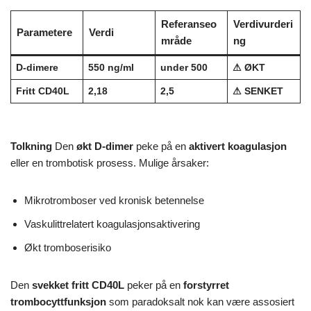
Referanseo
Verdivurderi
Parametere
Verdi
mråde
ng
D-dimere
550 ng/ml
under 500
⚠ ØKT
Fritt CD40L
2,18
2,5
⚠ SENKET
Tolkning
Den
økt D-dimer
peke på en
aktivert koagulasjon
eller en trombotisk prosess. Mulige årsaker:
Mikrotromboser ved kronisk betennelse
Vaskulittrelatert koagulasjonsaktivering
Økt tromboserisiko
Den
svekket fritt CD40L
peker på en
forstyrret
trombocyttfunksjon
som paradoksalt nok kan være assosiert