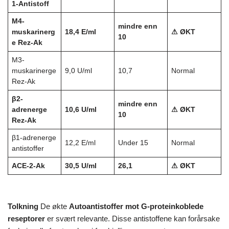
1-Antistoff
M4-
mindre enn
muskarinerg
18,4 E/ml
⚠ ØKT
10
e Rez-Ak
M3-
muskarinerge
9,0 U/ml
10,7
Normal
Rez-Ak
β2-
mindre enn
adrenerge
10,6 U/ml
⚠ ØKT
10
Rez-Ak
β1-adrenerge
12,2 E/ml
Under 15
Normal
antistoffer
ACE-2-Ak
30,5 U/ml
26,1
⚠ ØKT
Tolkning
De økte
Autoantistoffer mot G-proteinkoblede
reseptorer
er svært relevante. Disse antistoffene kan forårsake