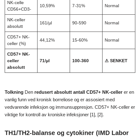
NK-celle
10,59%
7-31%
Normal
CD56+CD3-
NK-celler
161/µl
90-590
Normal
absolutt
CD57+ NK-
44,12%
15-60%
Normal
celler (%)
CD57+ NK-
celler
71/µl
100-360
⚠ SENKET
absolutt
Tolkning
Den
redusert absolutt antall CD57+ NK-celler
er en
vanlig funn ved kronisk borreliose og er assosiert med
vedvarende infeksjon og immunsuppresjon. CD57+ NK-celler er
viktige for kontroll av kroniske infeksjoner [1], [2].
TH1/TH2-balanse og cytokiner (IMD Labor