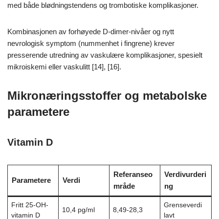
med både blødningstendens og trombotiske komplikasjoner.
Kombinasjonen av forhøyede D-dimer-nivåer og nytt
nevrologisk symptom (nummenhet i fingrene) krever
presserende utredning av vaskulære komplikasjoner, spesielt
mikroiskemi eller vaskulitt [14], [16].
Mikronæringsstoffer og metabolske
parametere
Vitamin D
Referanseo
Verdivurderi
Parametere
Verdi
mråde
ng
Fritt 25-OH-
Grenseverdi
10,4 pg/ml
8,49-28,3
vitamin D
lavt