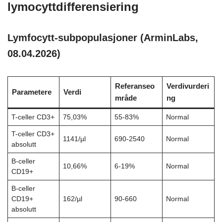
lymocyttdifferensiering
Lymfocytt-subpopulasjoner (ArminLabs,
08.04.2026)
Referanseo
Verdivurderi
Parametere
Verdi
mråde
ng
T-celler CD3+
75,03%
55-83%
Normal
T-celler CD3+
1141/µl
690-2540
Normal
absolutt
B-celler
10,66%
6-19%
Normal
CD19+
B-celler
CD19+
162/µl
90-660
Normal
absolutt