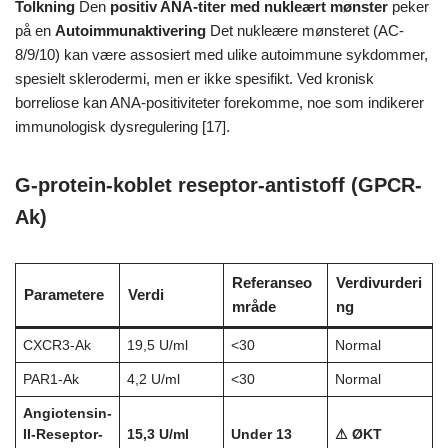
Tolkning
Den
positiv ANA-titer med nukleært mønster
peker
på en
Autoimmunaktivering
Det nukleære mønsteret (AC-
8/9/10) kan være assosiert med ulike autoimmune sykdommer,
spesielt sklerodermi, men er ikke spesifikt. Ved kronisk
borreliose kan ANA-positiviteter forekomme, noe som indikerer
immunologisk dysregulering [17].
G-protein-koblet reseptor-antistoff (GPCR-
Ak)
Referanseo
Verdivurderi
Parametere
Verdi
mråde
ng
CXCR3-Ak
19,5 U/ml
<30
Normal
PAR1-Ak
4,2 U/ml
<30
Normal
Angiotensin-
II-Reseptor-
15,3 U/ml
Under 13
⚠ ØKT