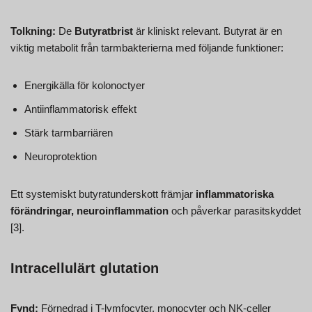
Tolkning:
De
Butyratbrist
är kliniskt relevant. Butyrat är en
viktig metabolit från tarmbakterierna med följande funktioner:
Energikälla för kolonoctyer
Antiinflammatorisk effekt
Stärk tarmbarriären
Neuroprotektion
Ett systemiskt butyratunderskott främjar
inflammatoriska
förändringar, neuroinflammation
och påverkar parasitskyddet
[3].
Intracellulärt glutation
Fynd:
Förnedrad i T-lymfocyter, monocyter och NK-celler