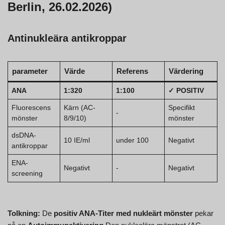
Berlin, 26.02.2026)
Antinukleära antikroppar
parameter
Värde
Referens
Värdering
ANA
1:320
1:100
✓ POSITIV
Fluorescens
Kärn (AC-
Specifikt
-
mönster
8/9/10)
mönster
dsDNA-
10 IE/ml
under 100
Negativt
antikroppar
ENA-
Negativt
-
Negativt
screening
Tolkning:
De
positiv ANA-Titer med nukleärt mönster
pekar