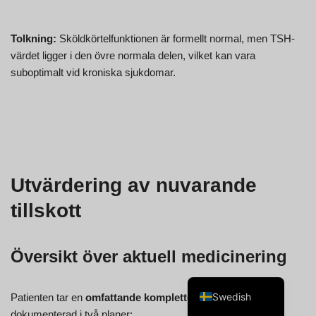
Tolkning:
Sköldkörtelfunktionen är formellt normal, men TSH-
värdet ligger i den övre normala delen, vilket kan vara
suboptimalt vid kroniska sjukdomar.
Spanish
Portuguese
Norwegian
Italian
French
Utvärdering av nuvarande
Finnish
tillskott
English
Dutch
Översikt över aktuell medicinering
German
Swedish
Patienten tar en
omfattande komplettering
en, som är
dokumenterad i två planer: