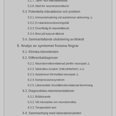
Tarm- och mikrobiomstöd
Stöd för neurotransmittorer
Potentiella interaktioner och problem
Immunstimulering vid autoimmun aktivering ⚠️
D-vitaminöverdoseringsfall
Överflödig B-vitamintillskott
Brist på butyrat-tillskott
Sammanfattande utvärdering av tillskott
Analys av symtomet frossna fingrar
Kliniska kännetecken
Differentialdiagnoser
Neuroborreliosrelaterad perifer neuropati ⚠️
Vaskulära orsaker (mikroinfarkter) ⚠️⚠️
Autoimmun-förmedlad neuropati ⚠️
Kompressionssyndrom
Läkemedels-/kosttillskottsrelaterad biverkning
Diagnostiska rekommendationer
Brådskande
Vid misstanke om neuroborrelios
Terapeutiskt test
Sammanhang med laboratorievärden