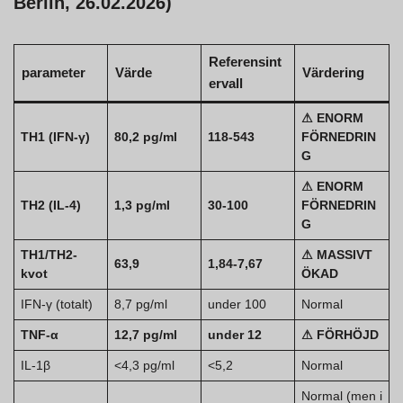
Berlin, 26.02.2026)
Referensint
parameter
Värde
Värdering
ervall
⚠ ENORM
TH1 (IFN-γ)
80,2 pg/ml
118-543
FÖRNEDRIN
G
⚠ ENORM
TH2 (IL-4)
1,3 pg/ml
30-100
FÖRNEDRIN
G
TH1/TH2-
⚠ MASSIVT
63,9
1,84-7,67
kvot
ÖKAD
IFN-γ (totalt)
8,7 pg/ml
under 100
Normal
TNF-α
12,7 pg/ml
under 12
⚠ FÖRHÖJD
IL-1β
<4,3 pg/ml
<5,2
Normal
Normal (men i