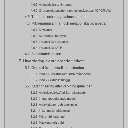
Antinukleära antikroppar
G-proteinkopplade receptor-antikroppar (GPCR-Ak)
Trombos- och koagulationsmarkörer
Mikronäringsämnen och metaboliska parametrar
D-vitamin
Kortkedjiga fettsyror
Intracellulärt glutation
Intracellulärt ATP
Sköldkörtelfunktion
Utvärdering av nuvarande tillskott
Översikt över aktuell medicinering
Plan 1 (Basistillskott, sista månaderna)
Plan 2 (Aktuella tillägg)
Kategorisering efter verkningsprinciper
Antimikrobiella/Anti-Borreliosmedel
Immunmodulerande medel
Antioxidanter och avgiftning
Inflammationshämning
Mikronäringsämnen
Mitokondriellt stöd