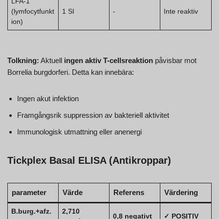
LFA-1
(lymfocytfunkt
1 SI
-
Inte reaktiv
ion)
Tolkning:
Aktuell
ingen aktiv T-cellsreaktion
påvisbar mot
Borrelia burgdorferi. Detta kan innebära:
Ingen akut infektion
Framgångsrik suppression av bakteriell aktivitet
Immunologisk utmattning eller anenergi
Tickplex Basal ELISA (Antikroppar)
parameter
Värde
Referens
Värdering
B.burg.+afz.
2,710
0,8 negativt
✓ POSITIV