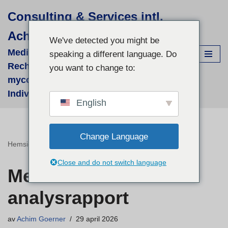
Consulting & Services intl.
Hoppa
Achim Görner
till
We've detected you might be
innehåll
Medizinisch-wissenschaftliche
speaking a different language. Do
Recherchen für supportive phyto- &
you want to change to:
mycologische Therapien - fallbezogene
Individual-Recherchen und Beratung
English
Change Language
Hemsida
»
Medicinsk analysrapport
Close and do not switch language
Medicinsk
analysrapport
av
Achim Goerner
29 april 2026