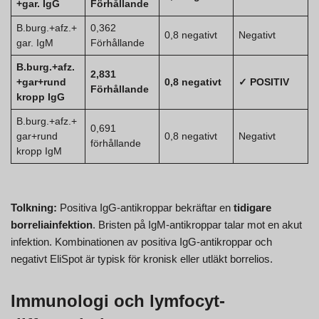
+gar. IgG
Förhållande
B.burg.+afz.+
0,362
0,8 negativt
Negativt
gar. IgM
Förhållande
B.burg.+afz.
2,831
+gar+rund
0,8 negativt
✓ POSITIV
Förhållande
kropp IgG
B.burg.+afz.+
0,691
gar+rund
0,8 negativt
Negativt
förhållande
kropp IgM
Tolkning:
Positiva IgG-antikroppar bekräftar en
tidigare
borreliainfektion
. Bristen på IgM-antikroppar talar mot en akut
infektion. Kombinationen av positiva IgG-antikroppar och
negativt EliSpot är typisk för kronisk eller utläkt borrelios.
Immunologi och lymfocyt-