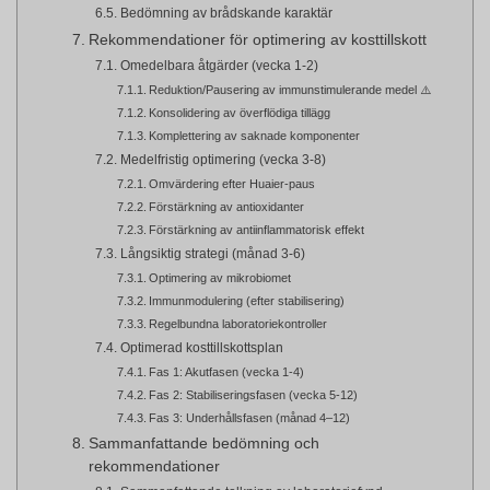
Bedömning av brådskande karaktär
Rekommendationer för optimering av kosttillskott
Omedelbara åtgärder (vecka 1-2)
Reduktion/Pausering av immunstimulerande medel ⚠️
Konsolidering av överflödiga tillägg
Komplettering av saknade komponenter
Medelfristig optimering (vecka 3-8)
Omvärdering efter Huaier-paus
Förstärkning av antioxidanter
Förstärkning av antiinflammatorisk effekt
Långsiktig strategi (månad 3-6)
Optimering av mikrobiomet
Immunmodulering (efter stabilisering)
Regelbundna laboratoriekontroller
Optimerad kosttillskottsplan
Fas 1: Akutfasen (vecka 1-4)
Fas 2: Stabiliseringsfasen (vecka 5-12)
Fas 3: Underhållsfasen (månad 4–12)
Sammanfattande bedömning och
rekommendationer