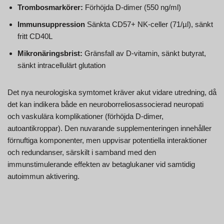
Trombosmarkörer:
Förhöjda D-dimer (550 ng/ml)
Immunsuppression
Sänkta CD57+ NK-celler (71/µl), sänkt
fritt CD40L
Mikronäringsbrist:
Gränsfall av D-vitamin, sänkt butyrat,
sänkt intracellulärt glutation
Det nya neurologiska symtomet kräver akut vidare utredning, då
det kan indikera både en neuroborreliosassocierad neuropati
och vaskulära komplikationer (förhöjda D-dimer,
autoantikroppar). Den nuvarande supplementeringen innehåller
förnuftiga komponenter, men uppvisar potentiella interaktioner
och redundanser, särskilt i samband med den
immunstimulerande effekten av betaglukaner vid samtidig
autoimmun aktivering.