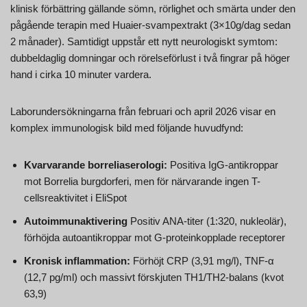
klinisk förbättring gällande sömn, rörlighet och smärta under den
pågående terapin med Huaier-svampextrakt (3×10g/dag sedan
2 månader). Samtidigt uppstår ett nytt neurologiskt symtom:
dubbeldaglig domningar och rörelseförlust i två fingrar på höger
hand i cirka 10 minuter vardera.
Laborundersökningarna från februari och april 2026 visar en
komplex immunologisk bild med följande huvudfynd:
Kvarvarande borreliaserologi:
Positiva IgG-antikroppar
mot Borrelia burgdorferi, men för närvarande ingen T-
cellsreaktivitet i EliSpot
Autoimmunaktivering
Positiv ANA-titer (1:320, nukleolär),
förhöjda autoantikroppar mot G-proteinkopplade receptorer
Kronisk inflammation:
Förhöjt CRP (3,91 mg/l), TNF-α
(12,7 pg/ml) och massivt förskjuten TH1/TH2-balans (kvot
63,9)