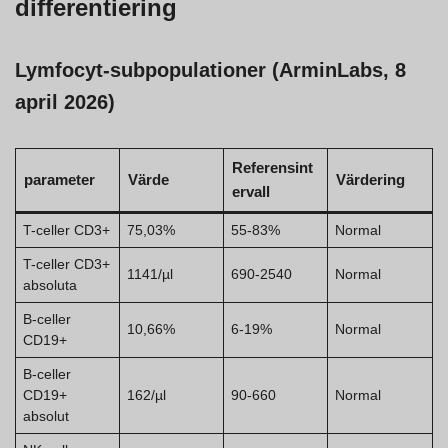
differentiering
Lymfocyt-subpopulationer (ArminLabs, 8
april 2026)
Referensint
parameter
Värde
Värdering
ervall
T-celler CD3+
75,03%
55-83%
Normal
T-celler CD3+
1141/µl
690-2540
Normal
absoluta
B-celler
10,66%
6-19%
Normal
CD19+
B-celler
CD19+
162/µl
90-660
Normal
absolut