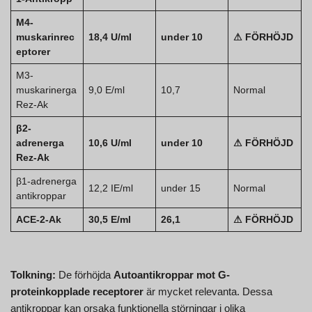
M4-
muskarinrec
18,4 U/ml
under 10
⚠ FÖRHÖJD
eptorer
M3-
muskarinerga
9,0 E/ml
10,7
Normal
Rez-Ak
β2-
adrenerga
10,6 U/ml
under 10
⚠ FÖRHÖJD
Rez-Ak
β1-adrenerga
12,2 IE/ml
under 15
Normal
antikroppar
ACE-2-Ak
30,5 E/ml
26,1
⚠ FÖRHÖJD
Tolkning:
De förhöjda
Autoantikroppar mot G-
proteinkopplade receptorer
är mycket relevanta. Dessa
antikroppar kan orsaka funktionella störningar i olika