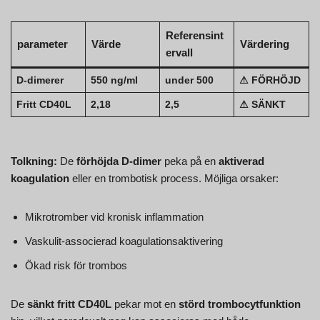
Referensint
parameter
Värde
Värdering
ervall
D-dimerer
550 ng/ml
under 500
⚠ FÖRHÖJD
Fritt CD40L
2,18
2,5
⚠ SÄNKT
Tolkning:
De
förhöjda D-dimer
peka på en
aktiverad
koagulation
eller en trombotisk process. Möjliga orsaker:
Mikrotromber vid kronisk inflammation
Vaskulit-associerad koagulationsaktivering
Ökad risk för trombos
De
sänkt fritt CD40L
pekar mot en
störd trombocytfunktion