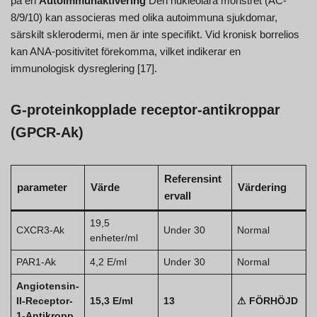
på en
Autoimmunaktivering
Den nukleolära mönstret (AC-
8/9/10) kan associeras med olika autoimmuna sjukdomar,
särskilt sklerodermi, men är inte specifikt. Vid kronisk borrelios
kan ANA-positivitet förekomma, vilket indikerar en
immunologisk dysreglering [17].
G-proteinkopplade receptor-antikroppar
(GPCR-Ak)
Referensint
parameter
Värde
Värdering
ervall
19,5
CXCR3-Ak
Under 30
Normal
enheter/ml
PAR1-Ak
4,2 E/ml
Under 30
Normal
Angiotensin-
II-Receptor-
15,3 E/ml
13
⚠ FÖRHÖJD
1-Antikropp