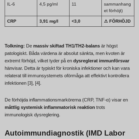
IL-6
4,5 pg/ml
11
sammanhang
et förhöjt)
CRP
3,91 mg/l
<3,0
⚠ FÖRHÖJD
Tolkning:
De
massiv skiftad TH1/TH2-balans
är högst
patologiskt. Båda värdena är absolut sänkta, men kvoten är
extremt förhöjd, vilket tyder på en
dysreglerat immunförsvar
hänvisar. Detta är typiskt för kroniska infektioner och kan vara
relaterat till immunsystemets oförmåga att effektivt kontrollera
infektionen [3], [4].
De förhöjda inflammationsmarkörerna (CRP, TNF-α) visar en
måttlig systemisk inflammatorisk reaktion
trots
immunologisk dysreglering.
Autoimmundiagnostik (IMD Labor