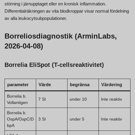
störning i järnupptaget eller en kronisk inflammation.
Differentialräkningen av vita blodkroppar visar normal fördelning
av alla leukocytsubpopulationer.
Borreliosdiagnostik (ArminLabs,
2026-04-08)
Borrelia EliSpot (T-cellsreaktivitet)
parameter
Värde
begränsa
Värdering
Borrelia b.
7 SI
under 10
Inte reaktiv
Vollantigen
Borrelia b.
OspA/OspC/D
3 SI
under 5
Inte reaktiv
bpA