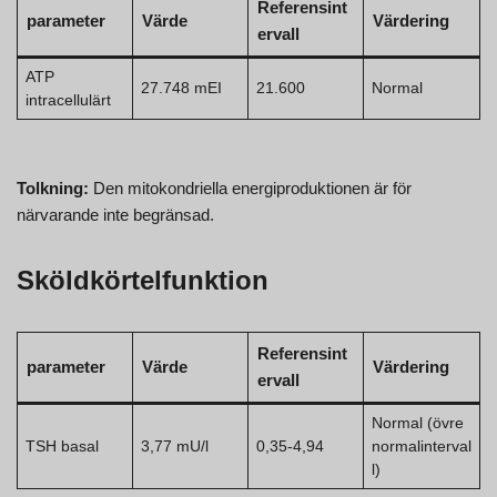
Referensint
parameter
Värde
Värdering
ervall
ATP
27.748 mEI
21.600
Normal
intracellulärt
Tolkning:
Den mitokondriella energiproduktionen är för
närvarande inte begränsad.
Sköldkörtelfunktion
Referensint
parameter
Värde
Värdering
ervall
Normal (övre
TSH basal
3,77 mU/l
0,35-4,94
normalinterval
l)