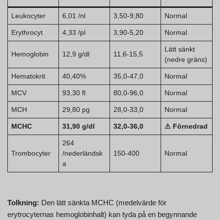
Leukocyter
6,01 /nl
3,50-9,80
Normal
Erythrocyt
4,33 /pl
3,90-5,20
Normal
Lätt sänkt
Hemoglobin
12,9 g/dl
11,6-15,5
(nedre gräns)
Hematokrit
40,40%
35,0-47,0
Normal
MCV
93,30 fl
80,0-96,0
Normal
MCH
29,80 pg
28,0-33,0
Normal
MCHC
31,90 g/dl
32,0-36,0
⚠ Förnedrad
264
Trombocyter
/nederländsk
150-400
Normal
a
Tolkning:
Den lätt sänkta MCHC (medelvärde för
erytrocyternas hemoglobinhalt) kan tyda på en begynnande