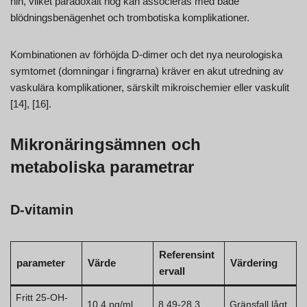
hin, vilket paradoxalt nog kan associeras med både
blödningsbenägenhet och trombotiska komplikationer.
Kombinationen av förhöjda D-dimer och det nya neurologiska
symtomet (domningar i fingrarna) kräver en akut utredning av
vaskulära komplikationer, särskilt mikroischemier eller vaskulit
[14], [16].
Mikronäringsämnen och
metaboliska parametrar
D-vitamin
Referensint
parameter
Värde
Värdering
ervall
Fritt 25-OH-
10,4 pg/ml
8,49-28,3
Gränsfall lågt