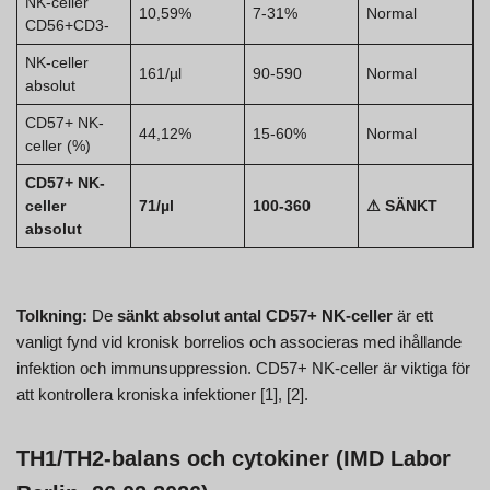
NK-celler
10,59%
7-31%
Normal
CD56+CD3-
NK-celler
161/µl
90-590
Normal
absolut
CD57+ NK-
44,12%
15-60%
Normal
celler (%)
CD57+ NK-
celler
71/µl
100-360
⚠ SÄNKT
absolut
Tolkning:
De
sänkt absolut antal CD57+ NK-celler
är ett
vanligt fynd vid kronisk borrelios och associeras med ihållande
infektion och immunsuppression. CD57+ NK-celler är viktiga för
att kontrollera kroniska infektioner [1], [2].
TH1/TH2-balans och cytokiner (IMD Labor