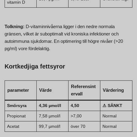
vitamin D
Tolkning:
D-vitaminnivåerna ligger i den nedre normala
gränsen, vilket är suboptimalt vid kroniska infektioner och
autoimmuna sjukdomar. En optimering till högre nivåer (>20
pg/ml) vore fördelaktig.
Kortkedjiga fettsyror
Referensint
parameter
Värde
Värdering
ervall
Smörsyra
4,36 µmol/l
4,50
⚠ SÄNKT
Propionat
7,58 µmol/l
>7,00
Normal
Acetat
99,7 µmol/l
över 70
Normal