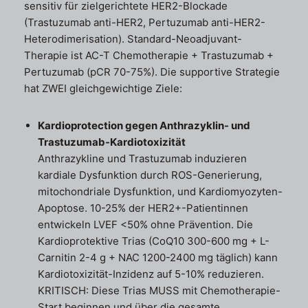
sensitiv für zielgerichtete HER2-Blockade
(Trastuzumab anti-HER2, Pertuzumab anti-HER2-
Heterodimerisation). Standard-Neoadjuvant-
Therapie ist AC-T Chemotherapie + Trastuzumab +
Pertuzumab (pCR 70-75%). Die supportive Strategie
hat ZWEI gleichgewichtige Ziele:
Kardioprotection gegen Anthrazyklin- und
Trastuzumab-Kardiotoxizität
Anthrazykline und Trastuzumab induzieren
kardiale Dysfunktion durch ROS-Generierung,
mitochondriale Dysfunktion, und Kardiomyozyten-
Apoptose. 10-25% der HER2+-Patientinnen
entwickeln LVEF <50% ohne Prävention. Die
Kardioprotektive Trias (CoQ10 300-600 mg + L-
Carnitin 2-4 g + NAC 1200-2400 mg täglich) kann
Kardiotoxizität-Inzidenz auf 5-10% reduzieren.
KRITISCH: Diese Trias MUSS mit Chemotherapie-
Start beginnen und über die gesamte