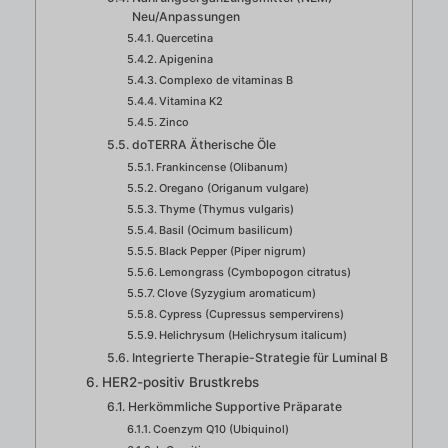
Neu/Anpassungen
Quercetina
Apigenina
Complexo de vitaminas B
Vitamina K2
Zinco
doTERRA Ätherische Öle
Frankincense (Olibanum)
Oregano (Origanum vulgare)
Thyme (Thymus vulgaris)
Basil (Ocimum basilicum)
Black Pepper (Piper nigrum)
Lemongrass (Cymbopogon citratus)
Clove (Syzygium aromaticum)
Cypress (Cupressus sempervirens)
Helichrysum (Helichrysum italicum)
Integrierte Therapie-Strategie für Luminal B
HER2-positiv Brustkrebs
Herkömmliche Supportive Präparate
Coenzym Q10 (Ubiquinol)