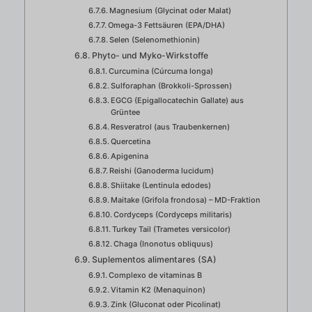
Magnesium (Glycinat oder Malat)
Omega-3 Fettsäuren (EPA/DHA)
Selen (Selenomethionin)
Phyto- und Myko-Wirkstoffe
Curcumina (Cúrcuma longa)
Sulforaphan (Brokkoli-Sprossen)
EGCG (Epigallocatechin Gallate) aus
Grüntee
Resveratrol (aus Traubenkernen)
Quercetina
Apigenina
Reishi (Ganoderma lucidum)
Shiitake (Lentinula edodes)
Maitake (Grifola frondosa) – MD-Fraktion
Cordyceps (Cordyceps militaris)
Turkey Tail (Trametes versicolor)
Chaga (Inonotus obliquus)
Suplementos alimentares (SA)
Complexo de vitaminas B
Vitamin K2 (Menaquinon)
Zink (Gluconat oder Picolinat)