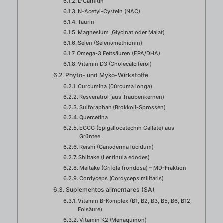
L-Carnitin
N-Acetyl-Cystein (NAC)
Taurin
Magnesium (Glycinat oder Malat)
Selen (Selenomethionin)
Omega-3 Fettsäuren (EPA/DHA)
Vitamin D3 (Cholecalciferol)
Phyto- und Myko-Wirkstoffe
Curcumina (Cúrcuma longa)
Resveratrol (aus Traubenkernen)
Sulforaphan (Brokkoli-Sprossen)
Quercetina
EGCG (Epigallocatechin Gallate) aus
Grüntee
Reishi (Ganoderma lucidum)
Shiitake (Lentinula edodes)
Maitake (Grifola frondosa) – MD-Fraktion
Cordyceps (Cordyceps militaris)
Suplementos alimentares (SA)
Vitamin B-Komplex (B1, B2, B3, B5, B6, B12,
Folsäure)
Vitamin K2 (Menaquinon)