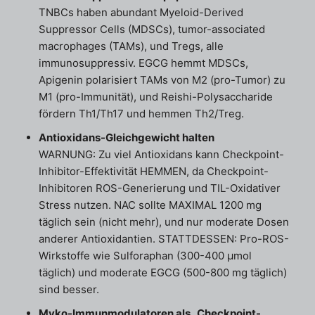
TNBCs haben abundant Myeloid-Derived
Suppressor Cells (MDSCs), tumor-associated
macrophages (TAMs), und Tregs, alle
immunosuppressiv. EGCG hemmt MDSCs,
Apigenin polarisiert TAMs von M2 (pro-Tumor) zu
M1 (pro-Immunität), und Reishi-Polysaccharide
fördern Th1/Th17 und hemmen Th2/Treg.
Antioxidans-Gleichgewicht halten
WARNUNG: Zu viel Antioxidans kann Checkpoint-
Inhibitor-Effektivität HEMMEN, da Checkpoint-
Inhibitoren ROS-Generierung und TIL-Oxidativer
Stress nutzen. NAC sollte MAXIMAL 1200 mg
täglich sein (nicht mehr), und nur moderate Dosen
anderer Antioxidantien. STATTDESSEN: Pro-ROS-
Wirkstoffe wie Sulforaphan (300-400 µmol
täglich) und moderate EGCG (500-800 mg täglich)
sind besser.
Myko-Immunmodulatoren als „Checkpoint-