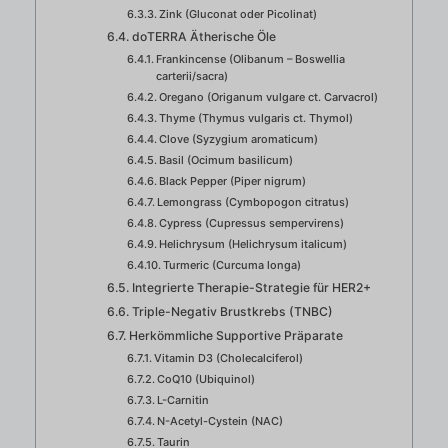
Zink (Gluconat oder Picolinat)
doTERRA Ätherische Öle
Frankincense (Olibanum – Boswellia
carterii/sacra)
Oregano (Origanum vulgare ct. Carvacrol)
Thyme (Thymus vulgaris ct. Thymol)
Clove (Syzygium aromaticum)
Basil (Ocimum basilicum)
Black Pepper (Piper nigrum)
Lemongrass (Cymbopogon citratus)
Cypress (Cupressus sempervirens)
Helichrysum (Helichrysum italicum)
Turmeric (Curcuma longa)
Integrierte Therapie-Strategie für HER2+
Triple-Negativ Brustkrebs (TNBC)
Herkömmliche Supportive Präparate
Vitamin D3 (Cholecalciferol)
CoQ10 (Ubiquinol)
L-Carnitin
N-Acetyl-Cystein (NAC)
Taurin