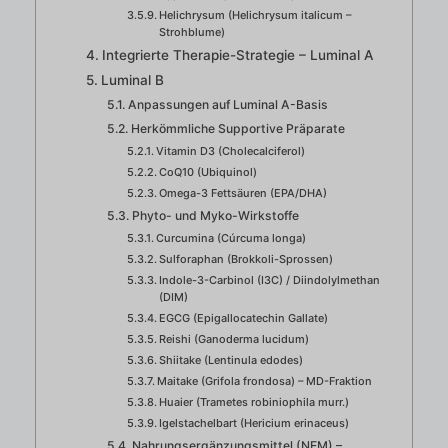
Helichrysum (Helichrysum italicum –
Strohblume)
Integrierte Therapie-Strategie – Luminal A
Luminal B
Anpassungen auf Luminal A-Basis
Herkömmliche Supportive Präparate
Vitamin D3 (Cholecalciferol)
CoQ10 (Ubiquinol)
Omega-3 Fettsäuren (EPA/DHA)
Phyto- und Myko-Wirkstoffe
Curcumina (Cúrcuma longa)
Sulforaphan (Brokkoli-Sprossen)
Indole-3-Carbinol (I3C) / Diindolylmethan
(DIM)
EGCG (Epigallocatechin Gallate)
Reishi (Ganoderma lucidum)
Shiitake (Lentinula edodes)
Maitake (Grifola frondosa) – MD-Fraktion
Huaier (Trametes robiniophila murr.)
Igelstachelbart (Hericium erinaceus)
Nahrungsergänzungsmittel (NEM) –