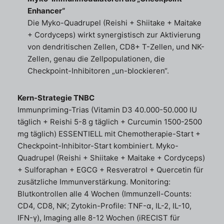
Enhancer“
Die Myko-Quadrupel (Reishi + Shiitake + Maitake
+ Cordyceps) wirkt synergistisch zur Aktivierung
von dendritischen Zellen, CD8+ T-Zellen, und NK-
Zellen, genau die Zellpopulationen, die
Checkpoint-Inhibitoren „un-blockieren“.
Kern-Strategie TNBC
Immunpriming-Trias (Vitamin D3 40.000-50.000 IU
täglich + Reishi 5-8 g täglich + Curcumin 1500-2500
mg täglich) ESSENTIELL mit Chemotherapie-Start +
Checkpoint-Inhibitor-Start kombiniert. Myko-
Quadrupel (Reishi + Shiitake + Maitake + Cordyceps)
+ Sulforaphan + EGCG + Resveratrol + Quercetin für
zusätzliche Immunverstärkung. Monitoring:
Blutkontrollen alle 4 Wochen (Immunzell-Counts:
CD4, CD8, NK; Zytokin-Profile: TNF-α, IL-2, IL-10,
IFN-γ), Imaging alle 8-12 Wochen (iRECIST für