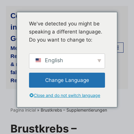
Consultoria e serviços
Avançar
We've detected you might be
internacionais. Achim
para
speaking a different language.
o
Görner
Do you want to change to:
conteúdo
Medizinisch-wissenschaftliche
Recherchen für supportive phyto-
English
& mycologische Therapien -
fallbezogene Individual-
Change Language
Recherchen und Beratung
Close and do not switch language
Pagina inicial
»
Brustkrebs – Supplementierungen
Brustkrebs –