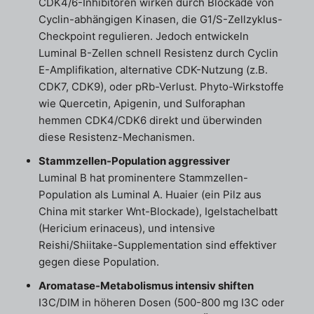
CDK4/6-Inhibitoren wirken durch Blockade von
Cyclin-abhängigen Kinasen, die G1/S-Zellzyklus-
Checkpoint regulieren. Jedoch entwickeln
Luminal B-Zellen schnell Resistenz durch Cyclin
E-Amplifikation, alternative CDK-Nutzung (z.B.
CDK7, CDK9), oder pRb-Verlust. Phyto-Wirkstoffe
wie Quercetin, Apigenin, und Sulforaphan
hemmen CDK4/CDK6 direkt und überwinden
diese Resistenz-Mechanismen.
Stammzellen-Population aggressiver
Luminal B hat prominentere Stammzellen-
Population als Luminal A. Huaier (ein Pilz aus
China mit starker Wnt-Blockade), Igelstachelbatt
(Hericium erinaceus), und intensive
Reishi/Shiitake-Supplementation sind effektiver
gegen diese Population.
Aromatase-Metabolismus intensiv shiften
I3C/DIM in höheren Dosen (500-800 mg I3C oder