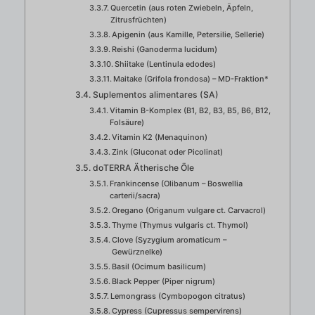
Quercetin (aus roten Zwiebeln, Äpfeln,
Zitrusfrüchten)
Apigenin (aus Kamille, Petersilie, Sellerie)
Reishi (Ganoderma lucidum)
Shiitake (Lentinula edodes)
Maitake (Grifola frondosa) – MD-Fraktion*
Suplementos alimentares (SA)
Vitamin B-Komplex (B1, B2, B3, B5, B6, B12,
Folsäure)
Vitamin K2 (Menaquinon)
Zink (Gluconat oder Picolinat)
doTERRA Ätherische Öle
Frankincense (Olibanum – Boswellia
carterii/sacra)
Oregano (Origanum vulgare ct. Carvacrol)
Thyme (Thymus vulgaris ct. Thymol)
Clove (Syzygium aromaticum –
Gewürznelke)
Basil (Ocimum basilicum)
Black Pepper (Piper nigrum)
Lemongrass (Cymbopogon citratus)
Cypress (Cupressus sempervirens)