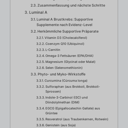
Zusammenfassung und nächste Schritte
Luminal A
Luminal A Brustkrebs: Supportive
Supplemente nach Evidenz-Level
Herkömmliche Supportive Präparate
Vitamin D3 (Cholecalciferol)
Coenzym Q10 (Ubiquinol)
L-Carnitin
Omega-3 Fettsäuren (EPA/DHA)
Magnesium (Glycinat oder Malat)
Selen (Selenomethionin)
Phyto- und Myko-Wirkstoffe
Curcumina (Cúrcuma longa)
Sulforaphan (aus Brokkoli, Brokkoli-
Sprossen)
Indole-3-Carbinol (I3C) und
Diindolylmethan (DIM)
EGCG (Epigallocatechin Gallate) aus
Grüntee
Resveratrol (aus Traubenkernen, Rotwein)
Genistein (aus Soja)