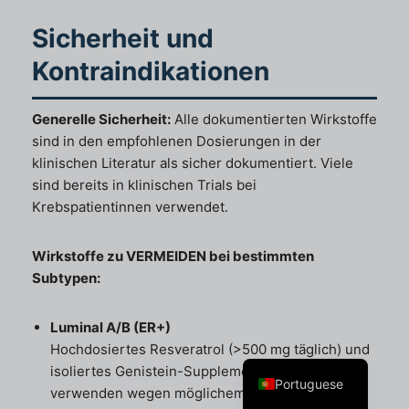
Sicherheit und
Kontraindikationen
Swedish
Generelle Sicherheit:
Alle dokumentierten Wirkstoffe
sind in den empfohlenen Dosierungen in der
Spanish
klinischen Literatur als sicher dokumentiert. Viele
Norwegian
sind bereits in klinischen Trials bei
Italian
Krebspatientinnen verwendet.
French
Wirkstoffe zu VERMEIDEN bei bestimmten
Finnish
Subtypen:
English
Dutch
Luminal A/B (ER+)
Hochdosiertes Resveratrol (>500 mg täglich) und
German
isoliertes Genistein-Supplement NICHT
Portuguese
verwenden wegen möglichem ER-Agonismus.