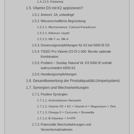
Päätelmä
Vitamin D3 mit K2 applizieren?
Antwort: JA, unbedingt!
Wissenschaftliche Begründung
Mechanismus: Calcium-Paradoxon
Kliininen näyttö
MK-7 vs. MK-4
Dosierungsempfehlungen für K2 bei 5000 IE D3
TISSO Pro Vitamin D3 Öl 1.000: Bereits optimale
Kombination
Problem – Sunday Natural Vit. D3 5000 IE enthält
wahrscheinlich KEIN K2
Handlungsempfehlungen
Gesamtbewertung der Produktqualität (Ampelsystem)
Synergien und Wechselwirkungen
Positive Synergien
Antioxidatives Netzwerk
Vitamin D3 + K2 + Vitamin A + Magnesium + Zink
Omega-3 + Curcumin + Boswellia
B-Vitamine + 5-HTP
Potenzielle Wechselwirkungen und
Vorsichtsmaßnahmen