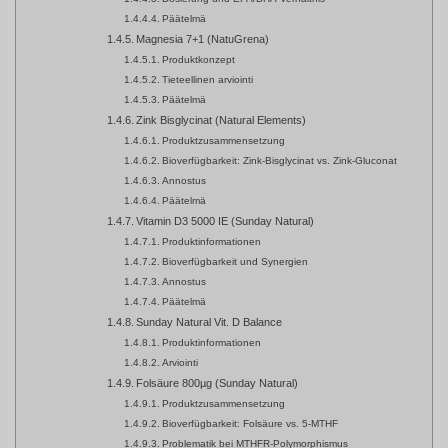
Päätelmä
Magnesia 7+1 (NatuGrena)
Produktkonzept
Tieteellinen arviointi
Päätelmä
Zink Bisglycinat (Natural Elements)
Produktzusammensetzung
Bioverfügbarkeit: Zink-Bisglycinat vs. Zink-Gluconat
Annostus
Päätelmä
Vitamin D3 5000 IE (Sunday Natural)
Produktinformationen
Bioverfügbarkeit und Synergien
Annostus
Päätelmä
Sunday Natural Vit. D Balance
Produktinformationen
Arviointi
Folsäure 800µg (Sunday Natural)
Produktzusammensetzung
Bioverfügbarkeit: Folsäure vs. 5-MTHF
Problematik bei MTHFR-Polymorphismus