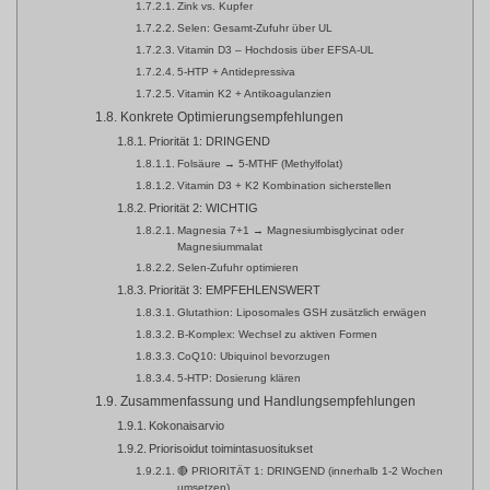
Zink vs. Kupfer
Selen: Gesamt-Zufuhr über UL
Vitamin D3 – Hochdosis über EFSA-UL
5-HTP + Antidepressiva
Vitamin K2 + Antikoagulanzien
Konkrete Optimierungsempfehlungen
Priorität 1: DRINGEND
Folsäure → 5-MTHF (Methylfolat)
Vitamin D3 + K2 Kombination sicherstellen
Priorität 2: WICHTIG
Magnesia 7+1 → Magnesiumbisglycinat oder
Magnesiummalat
Selen-Zufuhr optimieren
Priorität 3: EMPFEHLENSWERT
Glutathion: Liposomales GSH zusätzlich erwägen
B-Komplex: Wechsel zu aktiven Formen
CoQ10: Ubiquinol bevorzugen
5-HTP: Dosierung klären
Zusammenfassung und Handlungsempfehlungen
Kokonaisarvio
Priorisoidut toimintasuositukset
🔴 PRIORITÄT 1: DRINGEND (innerhalb 1-2 Wochen
umsetzen)