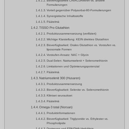
Bioverfügbarkeit CAVACURMIN® vs. andere
Formulierungen
Vorteil gegenüber Polysorbat-80-Formulierungen
Synergistische Inhaltsstoffe
Päätelmä
TISSO Pro Glutathion
Produktzusammensetzung (verifiziert)
Wichtige Klarstellung: KEIN direktes Glutathion
Bioverfügbarkeit: Orales Glutathion vs. Vorstufen vs.
liposomale Formen
Vorstufen-Ansatz: NAC + Glycin
Dual-Selen: Natriumselenit + Selenomethionin
Limitationen und Optimierungspotenzial
Päätelmä
Natriumselenit 300 (Husaren)
Produktzusammensetzung
Bioverfügbarkeit: Selenite vs. Selenomethionin
Kliiniset seuraukset
Päätelmä
Omega-3 total (Norsan)
Produktinformationen
Bioverfügbarkeit: Triglyceride vs. Ethylester vs.
Phospholipide
Dosierung und EPA/DHA-Verhältnis