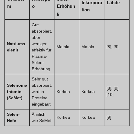
Inkorpora
Lähde
m
o
Erhöhun
tion
g
Gut
absorbiert,
aber
Natriums
weniger
Matala
Matala
[8], [9]
elenit
effektiv für
Plasma-
Selen-
Erhöhung
Sehr gut
Selenome
absorbiert,
[8], [9],
thionin
wird in
Korkea
Korkea
[10]
(SeMet)
Proteine
eingebaut
Selen-
Ähnlich
Korkea
Korkea
[9]
Hefe
wie SeMet