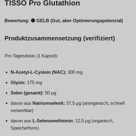
TISSO Pro Glutathion
Bewertung: 🟡 GELB (Gut, aber Optimierungspotenzial)
Produktzusammensetzung (verifiziert)
Pro Tagesdosis (1 Kapsel):
N-Acetyl-L-Cystein (NAC):
300 mg
Glycin:
175 mg
Selen (gesamt):
50 µg
davon aus
Natriumselenit:
37,5 µg (anorganisch, schnell
verwertbar)
davon aus
L-Selenomethionin:
12,5 µg (organisch,
Speicherform)