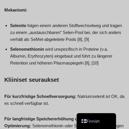
Mekanismi:
Selenite
folgen einem anderen Stoffwechselweg und tragen
zu einem „austauschbaren“ Selen-Pool bei, der sich anders
Swedish
verhält als SeMet-abgeleitete Pools [8], [9]
Spanish
Selenomethionin
wird unspezifisch in Proteine (v.a.
Portuguese
Albumin, Erythrozyten) eingebaut und führt zu längerer
Retention und höheren Plasmaspiegeln [8], [10]
Norwegian
Italian
Kliiniset seuraukset
French
English
Für kurzfristige Schnellversorgung:
Natriumselenit ist OK, da
Dutch
es schnell verfügbar ist.
German
Für langfristige Speichererhöhung und Plasma-Selen-
Finnish
Optimierung:
Selenomethionin oder Selen-Hefe sind überlegen