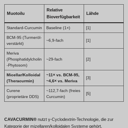
Relative
Muotoilu
Lähde
Bioverfügbarkeit
Standard-Curcumin
Baseline (1×)
[1]
BCM-95 (Turmeröl-
~6,9-fach
[1]
verstärkt)
Meriva
(Phosphatidylcholin
~29-fach
[2]
-Phytosom)
Micellar/Kolloidal
~11× vs. BCM-95,
[3]
(Theracurmin)
~4,6× vs. Meriva
Curene
~112,7-fach (freies
[5]
(proprietäre DDS)
Curcumin)
CAVACURMIN®
nutzt γ-Cyclodextrin-Technologie, die zur
Kategorie der mizellaren/kolloidalen Systeme gehört.