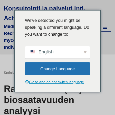
Konsultointi ja palvelut intl.
Siirry
Achim Görner
suoraan
We've detected you might be
sisältöön
Medizinisch-wissenschaftliche
speaking a different language. Do
Recherchen für supportive phyto- &
you want to change to:
mycologische Therapien - fallbezogene
Individual-Recherchen und Beratung
English
Change Language
Kotisivu
"
Ravintolisien (RL) biosaatavuuden analyysi
Close and do not switch language
Ravintolisien (RL)
biosaatavuuden
analyysi