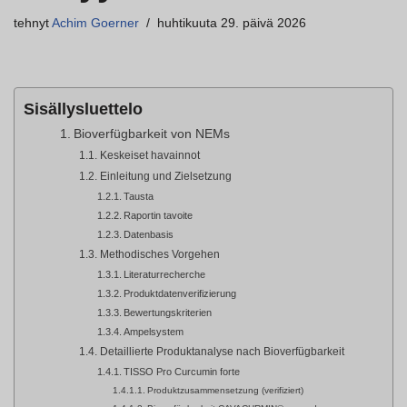
tehnyt
Achim Goerner
huhtikuuta 29. päivä 2026
Sisällysluettelo
Bioverfügbarkeit von NEMs
Keskeiset havainnot
Einleitung und Zielsetzung
Tausta
Raportin tavoite
Datenbasis
Methodisches Vorgehen
Literaturrecherche
Produktdatenverifizierung
Bewertungskriterien
Ampelsystem
Detaillierte Produktanalyse nach Bioverfügbarkeit
TISSO Pro Curcumin forte
Produktzusammensetzung (verifiziert)