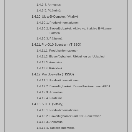
Annostus
Päätelmä
Ultra-B-Complex (Vitality)
Produktinformationen
Bioverfügbarkeit: Aktive vs. inaktive B-Vitamin-
Formen
Päätelmä
Pro Q10 Spectrum (TISSO)
Produktinformationen
Bioverfügbarkeit: Ubiquinon vs. Ubiquinol
Annostus
Päätelmä
Pro Boswellia (TISSO)
Produktinformationen
Bioverfügbarkeit: Boswelliasäuren und AKBA
Annostus
Päätelmä
5-HTP (Vitality)
Produktinformationen
Bioverfügbarkeit und ZNS-Penetration
Annostus
Tärkeitä huomioita