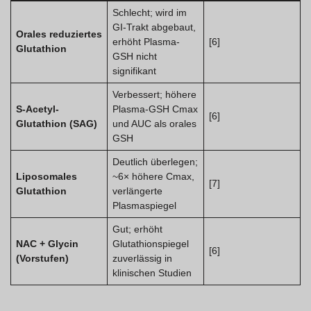
Schlecht; wird im
GI-Trakt abgebaut,
Orales reduziertes
erhöht Plasma-
[6]
Glutathion
GSH nicht
signifikant
Verbessert; höhere
S-Acetyl-
Plasma-GSH Cmax
[6]
Glutathion (SAG)
und AUC als orales
GSH
Deutlich überlegen;
Liposomales
~6× höhere Cmax,
[7]
Glutathion
verlängerte
Plasmaspiegel
Gut; erhöht
NAC + Glycin
Glutathionspiegel
[6]
(Vorstufen)
zuverlässig in
klinischen Studien