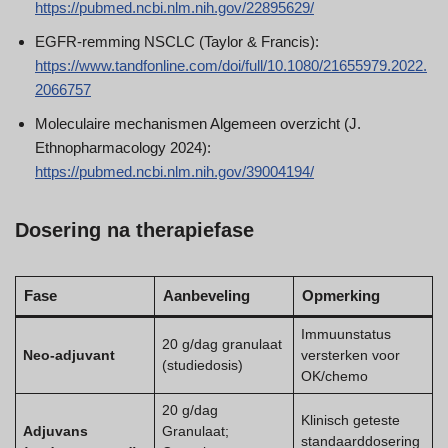
https://pubmed.ncbi.nlm.nih.gov/22895629/
EGFR-remming NSCLC (Taylor & Francis):
https://www.tandfonline.com/doi/full/10.1080/21655979.2022.
2066757
Moleculaire mechanismen Algemeen overzicht (J.
Ethnopharmacology 2024):
https://pubmed.ncbi.nlm.nih.gov/39004194/
Dosering na therapiefase
Fase
Aanbeveling
Opmerking
Immuunstatus
20 g/dag granulaat
Neo-adjuvant
versterken voor
(studiedosis)
OK/chemo
20 g/dag
Klinisch geteste
Adjuvans
Granulaat;
standaarddosering