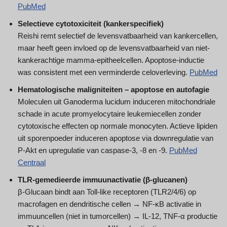
PubMed
Selectieve cytotoxiciteit (kankerspecifiek)
Reishi remt selectief de levensvatbaarheid van kankercellen,
maar heeft geen invloed op de levensvatbaarheid van niet-
kankerachtige mamma-epitheelcellen. Apoptose-inductie
was consistent met een verminderde celoverleving.
PubMed
Hematologische maligniteiten – apoptose en autofagie
Moleculen uit Ganoderma lucidum induceren mitochondriale
schade in acute promyelocytaire leukemiecellen zonder
cytotoxische effecten op normale monocyten. Actieve lipiden
uit sporenpoeder induceren apoptose via downregulatie van
P-Akt en upregulatie van caspase-3, -8 en -9.
PubMed
Centraal
TLR-gemedieerde immuunactivatie (β-glucanen)
β-Glucaan bindt aan Toll-like receptoren (TLR2/4/6) op
macrofagen en dendritische cellen → NF-κB activatie in
immuuncellen (niet in tumorcellen) → IL-12, TNF-α productie