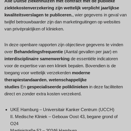
Alle Duitse ziekenhuizen met contract met de publieke
ziektekostenverzekering zijn wettelijk verplicht jaarlijkse
kwaliteitsverslagen te publiceren.
, wier gegevens in geval van
twijfel betrouwbaarder zijn dan marketinguitingen op websites
van privépraktijken of klinieken.
In deze openbare rapporten zijn objectieve gegevens te vinden
over
Behandelingsfrequentie
(Aantal gevallen per jaar) en
interdisciplinaire samenwerking
de essentiële indicatoren
voor de expertise van een kliniek bepalen. Bovendien is de
toegang voor wettelijk verzekerden
moderne
therapiestandaarden
,
wetenschappelijke
studies
En
gespecialiseerde poliklinieken
in deze faciliteiten
direct en zonder extra kosten verzekerd.
UKE Hamburg – Universitair Kanker Centrum (UCCH)
II. Medische Kliniek – Gebouw Oost 43, begane grond of
O24
Martinistraße 52 – 20246 Hamburg