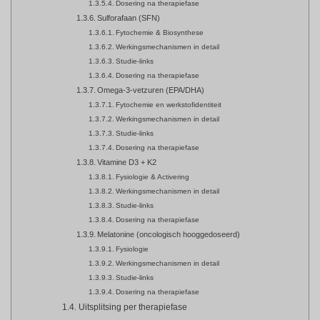
Dosering na therapiefase
Sulforafaan (SFN)
Fytochemie & Biosynthese
Werkingsmechanismen in detail
Studie-links
Dosering na therapiefase
Omega-3-vetzuren (EPA/DHA)
Fytochemie en werkstofidentiteit
Werkingsmechanismen in detail
Studie-links
Dosering na therapiefase
Vitamine D3 + K2
Fysiologie & Activering
Werkingsmechanismen in detail
Studie-links
Dosering na therapiefase
Melatonine (oncologisch hooggedoseerd)
Fysiologie
Werkingsmechanismen in detail
Studie-links
Dosering na therapiefase
Uitsplitsing per therapiefase