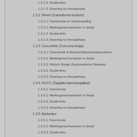
Studie-links
Dosering na therapiefase
Reishi (Ganoderma lucidum)
Fytochemie en Samenstelling
Werkingsmechanismen in detail
Studie-links
Dosering na therapiefase
Curcumine (Curcuma longa)
Fytochemie & Biobeschikbaarheidsprobleem
Werkingsmechanismen in detail
Klinisch Bewijs (Systematische Reviews)
Studie-links
Dosering na therapiefase
EGCG (Epigallocatechinegallaat)
Fytochemie
Werkingsmechanismen in detail
Studie-links
Dosering na therapiefase
Barbarijse
Fytochemie
Werkingsmechanismen in detail
Studie-links