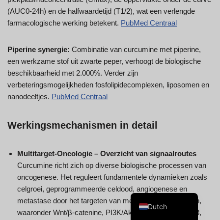
(AUC0-24h) en de halfwaardetijd (T1/2), wat een verlengde
farmacologische werking betekent.
PubMed Centraal
Piperine synergie:
Combinatie van curcumine met piperine,
Swedish
een werkzame stof uit zwarte peper, verhoogt de biologische
beschikbaarheid met 2.000%. Verder zijn
Spanish
verbeteringsmogelijkheden fosfolipidecomplexen, liposomen en
Portuguese
nanodeeltjes.
PubMed Centraal
Norwegian
Werkingsmechanismen in detail
Italian
French
Multitarget-Oncologie – Overzicht van signaalroutes
Finnish
Curcumine richt zich op diverse biologische processen van
English
oncogenese. Het reguleert fundamentele dynamieken zoals
celgroei, geprogrammeerde celdood, angiogenese en
German
metastase door het targeten van meerdere signaalwegen,
Dutch
waaronder Wnt/β-catenine, PI3K/Akt/mTOR, JAK/STAT3,