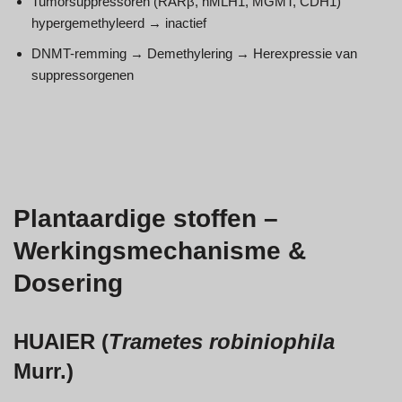
Tumorsuppressoren (RARβ, hMLH1, MGMT, CDH1)
hypergemethyleerd → inactief
DNMT-remming → Demethylering → Herexpressie van
suppressorgenen
Plantaardige stoffen –
Werkingsmechanisme &
Dosering
HUAIER (
Trametes robiniophila
Murr.)