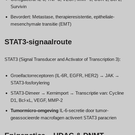
Survivin
Bevordert: Metastase, therapieresistentie, epitheliale-
mesenchymale transitie (EMT)
STAT3-signaalroute
STAT3 (Signal Transducer and Activator of Transcription 3):
Groeifactorreceptoren (IL-6R, EGFR, HER2) → JAK →
STAT3-fosforylering
STAT3-Dimeer → Kernimport → Transcriptie van: Cycline
D1, Bcl-xL, VEGF, MMP-2
Tumormicro-omgeving
IL-6-secretie door tumor-
geassocieerde macrofagen activeert STAT3 paracrien