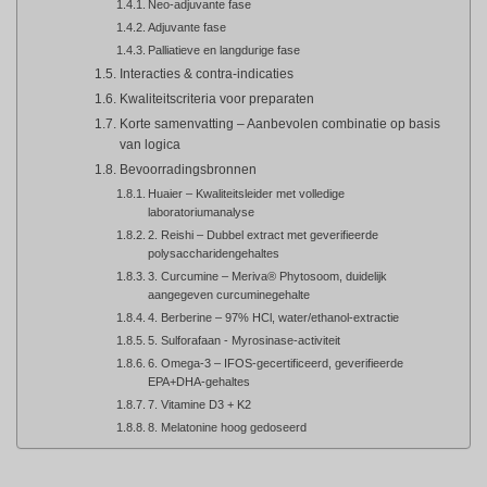
Neo-adjuvante fase
Adjuvante fase
Palliatieve en langdurige fase
Interacties & contra-indicaties
Kwaliteitscriteria voor preparaten
Korte samenvatting – Aanbevolen combinatie op basis
van logica
Bevoorradingsbronnen
Huaier – Kwaliteitsleider met volledige
laboratoriumanalyse
2. Reishi – Dubbel extract met geverifieerde
polysaccharidengehaltes
3. Curcumine – Meriva® Phytosoom, duidelijk
aangegeven curcuminegehalte
4. Berberine – 97% HCl, water/ethanol-extractie
5. Sulforafaan - Myrosinase-activiteit
6. Omega-3 – IFOS-gecertificeerd, geverifieerde
EPA+DHA-gehaltes
7. Vitamine D3 + K2
8. Melatonine hoog gedoseerd