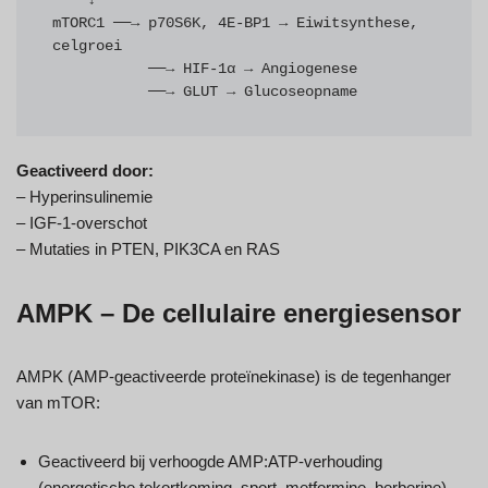
    ↓

mTORC1 ──→ p70S6K, 4E-BP1 → Eiwitsynthese, 
celgroei

           ──→ HIF-1α → Angiogenese

           ──→ GLUT → Glucoseopname
Geactiveerd door:
– Hyperinsulinemie
– IGF-1-overschot
– Mutaties in PTEN, PIK3CA en RAS
AMPK – De cellulaire energiesensor
AMPK (AMP-geactiveerde proteïnekinase) is de tegenhanger
van mTOR:
Geactiveerd bij verhoogde AMP:ATP-verhouding
(energetische tekortkoming, sport, metformine, berberine)