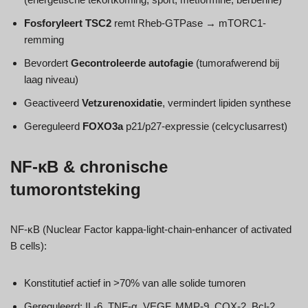
Fosforyleert TSC2
remt Rheb-GTPase → mTORC1-
remming
Bevordert
Gecontroleerde autofagie
(tumorafwerend bij
laag niveau)
Geactiveerd
Vetzurenoxidatie
, vermindert lipiden synthese
Gereguleerd
FOXO3a
p21/p27-expressie (celcyclusarrest)
NF-κB & chronische
tumorontsteking
NF-κB (Nuclear Factor kappa-light-chain-enhancer of activated
B cells):
Konstitutief actief in >70% van alle solide tumoren
Gereguleerd: IL-6, TNF-α, VEGF, MMP-9, COX-2, Bcl-2,