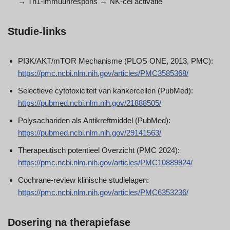
→ Th1-immuunrespons → NK-cel activatie
Studie-links
PI3K/AKT/mTOR Mechanisme (PLOS ONE, 2013, PMC):
https://pmc.ncbi.nlm.nih.gov/articles/PMC3585368/
Selectieve cytotoxiciteit van kankercellen (PubMed):
https://pubmed.ncbi.nlm.nih.gov/21888505/
Polysachariden als Antikreftmiddel (PubMed):
https://pubmed.ncbi.nlm.nih.gov/29141563/
Therapeutisch potentieel Overzicht (PMC 2024):
https://pmc.ncbi.nlm.nih.gov/articles/PMC10889924/
Cochrane-review klinische studielagen:
https://pmc.ncbi.nlm.nih.gov/articles/PMC6353236/
Dosering na therapiefase