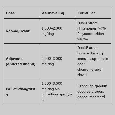
Fase
Aanbeveling
Formulier
Dual-Extract
1.500–2.000
(Triterpenen >4%,
Neo-adjuvant
mg/dag
Polysacchariden
>10%)
Dual-Extract;
hogere dosis bij
Adjuvans
2.000–3.000
immunosuppressie
(ondersteunend)
mg/dag
door
chemotherapie
zinvol
1.500–3.000
Langdurig gebruik
Palliativ/langfristi
mg/dag als
goed verdragen,
g
onderhoudsprofyla
gedocumenteerd
xe