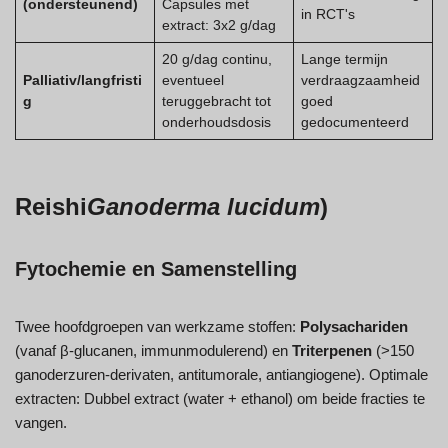
(ondersteunend)
Capsules met
in RCT's
extract: 3x2 g/dag
20 g/dag continu,
Lange termijn
Palliativ/langfristi
eventueel
verdraagzaamheid
g
teruggebracht tot
goed
onderhoudsdosis
gedocumenteerd
Reishi
Ganoderma lucidum
)
Fytochemie en Samenstelling
Twee hoofdgroepen van werkzame stoffen:
Polysachariden
(vanaf β-glucanen, immunmodulerend) en
Triterpenen
(>150
ganoderzuren-derivaten, antitumorale, antiangiogene). Optimale
extracten: Dubbel extract (water + ethanol) om beide fracties te
vangen.