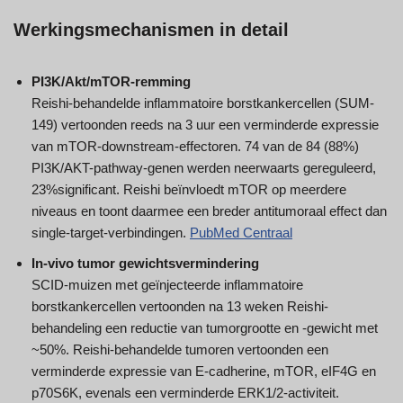
Werkingsmechanismen in detail
PI3K/Akt/mTOR-remming
Reishi-behandelde inflammatoire borstkankercellen (SUM-
149) vertoonden reeds na 3 uur een verminderde expressie
van mTOR-downstream-effectoren. 74 van de 84 (88%)
PI3K/AKT-pathway-genen werden neerwaarts gereguleerd,
23%significant. Reishi beïnvloedt mTOR op meerdere
niveaus en toont daarmee een breder antitumoraal effect dan
single-target-verbindingen.
PubMed Centraal
In-vivo tumor gewichtsvermindering
SCID-muizen met geïnjecteerde inflammatoire
borstkankercellen vertoonden na 13 weken Reishi-
behandeling een reductie van tumorgrootte en -gewicht met
~50%. Reishi-behandelde tumoren vertoonden een
verminderde expressie van E-cadherine, mTOR, eIF4G en
p70S6K, evenals een verminderde ERK1/2-activiteit.