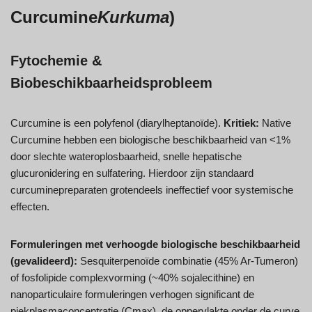
Curcumine
Kurkuma
)
Fytochemie &
Biobeschikbaarheidsprobleem
Curcumine is een polyfenol (diarylheptanoïde).
Kritiek:
Native
Curcumine hebben een biologische beschikbaarheid van <1%
door slechte wateroplosbaarheid, snelle hepatische
glucuronidering en sulfatering. Hierdoor zijn standaard
curcuminepreparaten grotendeels ineffectief voor systemische
effecten.
Formuleringen met verhoogde biologische beschikbaarheid
(gevalideerd):
Sesquiterpenoïde combinatie (45% Ar-Tumeron)
of fosfolipide complexvorming (~40% sojalecithine) en
nanoparticulaire formuleringen verhogen significant de
piekplasmaconcentratie (Cmax), de oppervlakte onder de curve