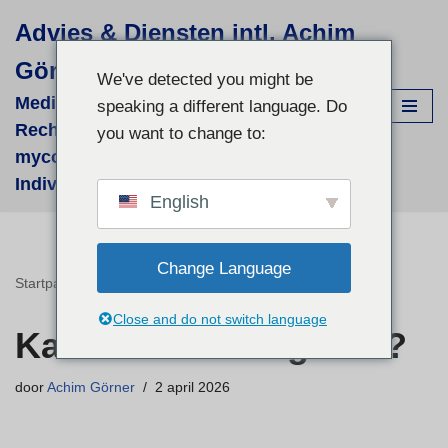
Advies & Diensten intl. Achim
Ga
Görner
naar
We've detected you might be
de
Medizinisch-wissenschaftliche
speaking a different language. Do
inhoud
Recherchen für supportive phyto- &
you want to change to:
mycologische Therapien - fallbezogene
Individual-Recherchen und Beratung
English
Change Language
Startpagina
»
Kanker – uithongeren?
Close and do not switch language
Kanker – uithongeren?
door
Achim Görner
2 april 2026