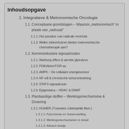
Inhoudsopgave
Integratieve & Metronomische Oncologie
Conceptuele grondslagen – Waarom „metronomisch“ in
plaats van „radicaal“
Het paradox van radicale restrictie
Welke ziekenhuizen bieden metronomische
chemotherapie aan?
Kernmolekulaire signaalroutes
Warburg-effect & aerobe glykolyse
PI3K/Akt/mTOR-as
AMPK – De cellulaire energiesensor
NF-κB & chronische tumorontsteking
STAT3-signaalroute
Epigenetica – HDAC & DNMT
Plantaardige stoffen – Werkingsmechanisme &
Dosering
HUAIER (Trametes robiniophila Murr.)
Fytochemie en Samenstelling
Werkingsmechanismen in detail
Klinisch bewijs