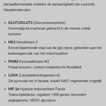
(lactaatfermentatie ondanks de aanwezigheid van zuurstof).
Sleutelmoleculen:
GLUT1/GLUT3
(Glucosetransporter)
Overmatig tot expressie gebracht in de meeste solide
tumoren
HK2
Hexokinase 2
Eerste beperkende stap van de glycolyse, gebonden aan het
buitenoppervlak van het mitochondrion
PKM2
Pyruvaatkinase M2
Fetaal-isovorm, creëert metabolische flexibiliteit
LDHA
(Lactaatdehydrogenase A)
Zet pyruvaat om in lactaat, maakt NAD⁺-regeneratie mogelijk
HIF-1α
Hypoxie-Induceerbare Factor
Transcriptiefactor, reguleert >200 genen, bevordert
angiogenese, VEGF, glycolyse