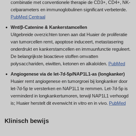
combinatie met conventionele therapie de CD3+, CD4+, NK-
celparameters en immunoglobulinen significant verbeterde.
PubMed Centraal
Wnt/β-Catenine & Kankerstamcellen
Uitgebreide overzichten tonen aan dat Huaier de proliferatie
van tumorcellen remt, apoptose induceert, metastasering
onderdrukt en kankerstamcellen en immuunfunctie reguleert.
De belangrijkste bioactieve stoffen omvatten
polysacchariden, eiwitten, ketonen en alkaloïden.
PubMed
Angiogenese via de let-7d-5p/NAP1L1-as (longkanker)
Huaier remt angiogenese en tumorgroei bij longkanker door
let-7d-5p te versterken en NAP1L1 te remmen. Let-7d-5p is
verminderd in longkankertumoren, terwijl NAP1L1 verhoogd
is; Huaier herstelt dit evenwicht in vitro en in vivo.
PubMed
Klinisch bewijs