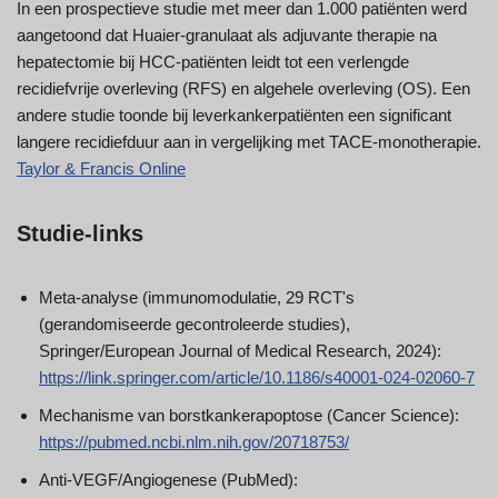
In een prospectieve studie met meer dan 1.000 patiënten werd
aangetoond dat Huaier-granulaat als adjuvante therapie na
hepatectomie bij HCC-patiënten leidt tot een verlengde
recidiefvrije overleving (RFS) en algehele overleving (OS). Een
andere studie toonde bij leverkankerpatiënten een significant
langere recidiefduur aan in vergelijking met TACE-monotherapie.
Taylor & Francis Online
Studie-links
Meta-analyse (immunomodulatie, 29 RCT's
(gerandomiseerde gecontroleerde studies),
Springer/European Journal of Medical Research, 2024):
https://link.springer.com/article/10.1186/s40001-024-02060-7
Mechanisme van borstkankerapoptose (Cancer Science):
https://pubmed.ncbi.nlm.nih.gov/20718753/
Anti-VEGF/Angiogenese (PubMed):