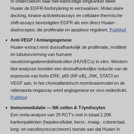
In onderzoeken naar niet-kleincellige longkanker bleek
Huaier de EGFR-fosforylering te verzwakken. Moleculaire
docking, kinase-activiteitsassays en cellulaire thermische
shift-assays bevestigden EGFR als een direct Huaier-
doelreceptor, die proliferatie en apoptose reguleert.
PubMed
Anti-VEGF / Antiangiogenese
Huaier-extract remt dosisafhankelijk de proliferatie, motiliteit
en tubulusvorming van humane
navelstrengaderendotheelcellen (HUVECs) in vitro. Western
blot-analyses toonden een dosisafhankelijke reductie van de
expressie van fosfo-ERK, p65 (NF-κB), JNK, STAT3 en
VEGF aan. In het chorioallantoïsch membraanmodel en de
rattenaorta-ringassay werd angiogenese ex vivo onderdrukt.
PubMed
Immunmodulatie — NK-cellen & T-lymfocyten
Een meta-analyse van 29 RCT's met in totaal 2.206
kankerpatiënten (hepatocellulair, borst-, maag-, colorectaal,
long- en nasofarynxcarcinoom) toonde aan dat Huaier in