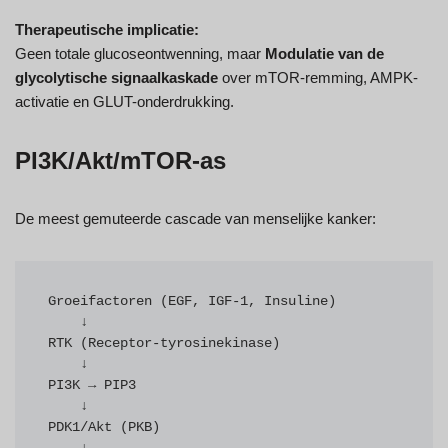
Therapeutische implicatie:
Geen totale glucoseontwenning, maar
Modulatie van de
glycolytische signaalkaskade
over mTOR-remming, AMPK-
activatie en GLUT-onderdrukking.
PI3K/Akt/mTOR-as
De meest gemuteerde cascade van menselijke kanker:
Groeifactoren (EGF, IGF-1, Insuline)

    ↓

RTK (Receptor-tyrosinekinase)

    ↓

PI3K → PIP3

    ↓

PDK1/Akt (PKB)
