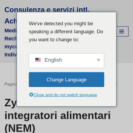
Consulenza e servizi intl.
Vai
Achim Görner
al
We've detected you might be
contenuto
Medizinisch-wissenschaftliche
speaking a different language. Do
Recherchen für supportive phyto- &
you want to change to:
mycologische Therapien - fallbezogene
Individual-Recherchen und Beratung
English
Change Language
Pagina iniziale
»
Zytostatika – e integratori alimentari (NEM)
Close and do not switch language
Zytostatika – e
integratori alimentari
(NEM)