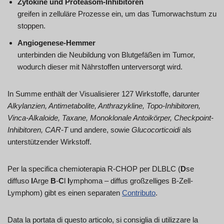
Zytokine und Proteasom-Inhibitoren
greifen in zelluläre Prozesse ein, um das Tumorwachstum zu
stoppen.
Angiogenese-Hemmer
unterbinden die Neubildung von Blutgefäßen im Tumor,
wodurch dieser mit Nährstoffen unterversorgt wird.
In Summe enthält der Visualisierer 127 Wirkstoffe, darunter
Alkylanzien, Antimetabolite, Anthrazykline, Topo-Inhibitoren,
Vinca-Alkaloide, Taxane, Monoklonale Antoikörper, Checkpoint-
Inhibitoren, CAR-T
und andere, sowie
Glucocorticoidi
als
unterstützender Wirkstoff.
Per la specifica chemioterapia R-CHOP per DLBLC (
D
se
diffuso
l
Arge
B
-
C
l
l
ymphoma – diffus großzelliges B-Zell-
Lymphom) gibt es einen separaten
Contributo
.
Data la portata di questo articolo, si consiglia di utilizzare la