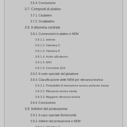
Conclusione
Composti di platino
Cisplatino
Oxaliplatino
Il dilemma centrale
Connessioni in platino e NEM
selenio
Vitamina C
Vitamina E
Acido alfa-lipoico
NAC
Coenzima Q10
Il ruolo speciale del glutatione
Classificazione delle NEM per rilevanza teorica
Probabilità di interazione teorica piuttosto bassa
Rilevanza teorica media
Maggiore rilevanza teorica
Conclusione
Inibitori del proteasoma
Il caso speciale Bortezomib
Inibitori del proteasoma e NEM
Vitamina C