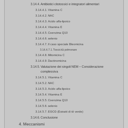
Antibiotici citotossici e integratori alimentari
Vitamina C
NAC
Acido alfa-lipoico
Vitamina E
Coenzima Q10
selenio
Il caso speciale Bleomicina
Tossicità polmonare
Mitomicina C
Dactinomicina
Valutazione dei singoli NEM – Considerazione
complessiva
Vitamina C
NAC
Acido alfa-lipoico
Vitamina E
Coenzima Q10
selenio
EGCG (Estratti di tè verde)
Conclusione
Meccanismi