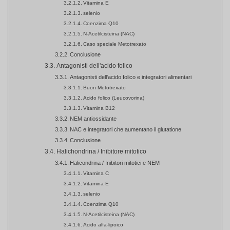
Vitamina E
selenio
Coenzima Q10
N-Acetilcisteina (NAC)
Caso speciale Metotrexato
Conclusione
Antagonisti dell'acido folico
Antagonisti dell'acido folico e integratori alimentari
Buon Metotrexato
Acido folico (Leucovorina)
Vitamina B12
NEM antiossidante
NAC e integratori che aumentano il glutatione
Conclusione
Halichondrina / Inibitore mitotico
Halicondrina / Inibitori mitotici e NEM
Vitamina C
Vitamina E
selenio
Coenzima Q10
N-Acetilcisteina (NAC)
Acido alfa-lipoico