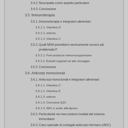
Neuropatia come aspetto particolare
Conclusione
Immunoterapia
Immunoterapia e integratori alimentari
Vitamina D
selenio
Vitamina C
Quali NEM potrebbero teoricamente essere più
problematici?
Forti sostanze immunosoppressive
Estratti vegetali ad alto dosaggio
Conclusione
Anticorpi monoclonali
Anticorpi monoclonali e integratori alimentari
Vitamina C
Vitamina E
selenio
Coenzima Q10
NAC e acido alfa-lipoico
Particolarità nei meccanismi mediati dal sistema
immunitario
Caso speciale di coniugati anticorpo-farmaco (ADC)