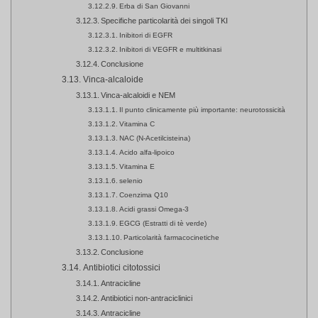
Erba di San Giovanni
Specifiche particolarità dei singoli TKI
Inibitori di EGFR
Inibitori di VEGFR e multitkinasi
Conclusione
Vinca-alcaloide
Vinca-alcaloidi e NEM
Il punto clinicamente più importante: neurotossicità
Vitamina C
NAC (N-Acetilcisteina)
Acido alfa-lipoico
Vitamina E
selenio
Coenzima Q10
Acidi grassi Omega-3
EGCG (Estratti di tè verde)
Particolarità farmacocinetiche
Conclusione
Antibiotici citotossici
Antracicline
Antibiotici non-antraciclinici
Antracicline