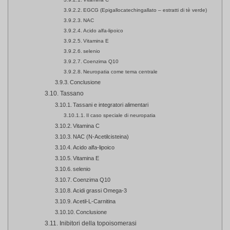
EGCG (Epigallocatechingallato – estratti di tè verde)
NAC
Acido alfa-lipoico
Vitamina E
selenio
Coenzima Q10
Neuropatia come tema centrale
Conclusione
Tassano
Tassani e integratori alimentari
Il caso speciale di neuropatia
Vitamina C
NAC (N-Acetilcisteina)
Acido alfa-lipoico
Vitamina E
selenio
Coenzima Q10
Acidi grassi Omega-3
Acetil-L-Carnitina
Conclusione
Inibitori della topoisomerasi