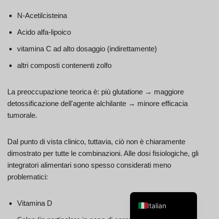
N-Acetilcisteina
Acido alfa-lipoico
vitamina C ad alto dosaggio (indirettamente)
Swedish
altri composti contenenti zolfo
Spanish
La preoccupazione teorica è: più glutatione → maggiore
Portuguese
detossificazione dell'agente alchilante → minore efficacia
Norwegian
tumorale.
French
Finnish
Dal punto di vista clinico, tuttavia, ciò non è chiaramente
dimostrato per tutte le combinazioni. Alle dosi fisiologiche, gli
English
integratori alimentari sono spesso considerati meno
Dutch
problematici:
German
Vitamina D
Italian