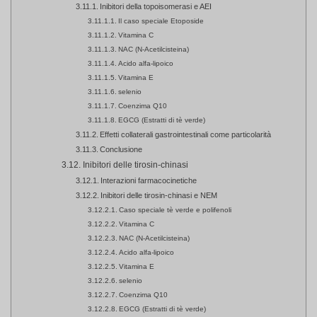
Inibitori della topoisomerasi e AEI
Il caso speciale Etoposide
Vitamina C
NAC (N-Acetilcisteina)
Acido alfa-lipoico
Vitamina E
selenio
Coenzima Q10
EGCG (Estratti di tè verde)
Effetti collaterali gastrointestinali come particolarità
Conclusione
Inibitori delle tirosin-chinasi
Interazioni farmacocinetiche
Inibitori delle tirosin-chinasi e NEM
Caso speciale tè verde e polifenoli
Vitamina C
NAC (N-Acetilcisteina)
Acido alfa-lipoico
Vitamina E
selenio
Coenzima Q10
EGCG (Estratti di tè verde)