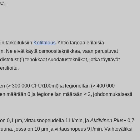
sä.
n tarkoituksiin
Kotitalous
-Yhtiö tarjoaa erilaisia
iin. Ne eivät käytä osmoositekniikkaa, vaan perustuvat
distetusti(!) tehokkaat suodatustekniikat, jotka täyttävät
ertifioitu.
en (> 300 000 CFU/100ml) ja legionellan (> 400 000
n määrään 0 ja legionellan määrään < 2, johdonmukaisesti
on 0,1 μm, virtausnopeudella 11 l/min, ja
Aktiivinen Plus+
0,7
ruuna, jossa on 10 μm ja virtausnopeus 9 l/min. Vaihtoväliksi