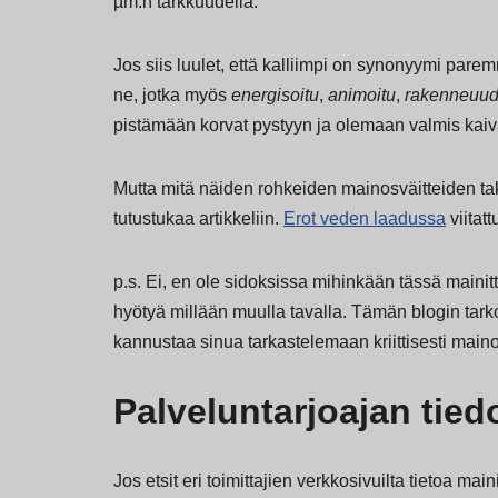
µm:n tarkkuudella.
Jos siis luulet, että kalliimpi on synonyymi parem
ne, jotka myös
energisoitu
,
animoitu
,
rakenneuud
pistämään korvat pystyyn ja olemaan valmis ka
Mutta mitä näiden rohkeiden mainosväitteiden 
tutustukaa artikkeliin.
Erot veden laadussa
viitatt
p.s. Ei, en ole sidoksissa mihinkään tässä mainitt
hyötyä millään muulla tavalla. Tämän blogin tarko
kannustaa sinua tarkastelemaan kriittisesti mainos
Palveluntarjoajan tied
Jos etsit eri toimittajien verkkosivuilta tietoa ma