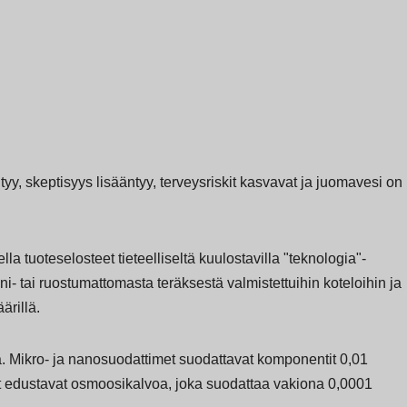
y, skeptisyys lisääntyy, terveysriskit kasvavat ja juomavesi on
lla tuoteselosteet tieteelliseltä kuulostavilla "teknologia"-
ini- tai ruostumattomasta teräksestä valmistettuihin koteloihin ja
ärillä.
a. Mikro- ja nanosuodattimet suodattavat komponentit 0,01
t edustavat osmoosikalvoa, joka suodattaa vakiona 0,0001