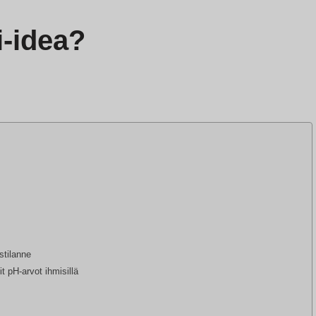
i-idea?
stilanne
t pH-arvot ihmisillä