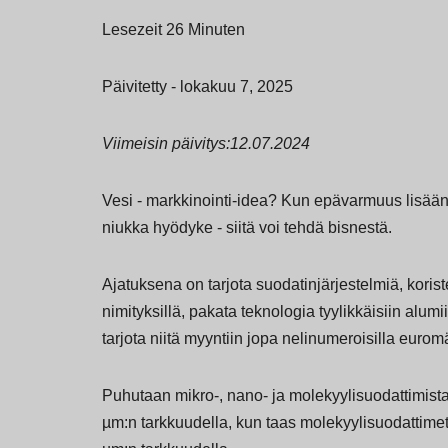
Lesezeit 26 Minuten
Päivitetty - lokakuu 7, 2025
Viimeisin päivitys:12.07.2024
Vesi - markkinointi-idea? Kun epävarmuus lisäänty
niukka hyödyke - siitä voi tehdä bisnestä.
Ajatuksena on tarjota suodatinjärjestelmiä, koriste
nimityksillä, pakata teknologia tyylikkäisiin alumi
tarjota niitä myyntiin jopa nelinumeroisilla euromä
Puhutaan mikro-, nano- ja molekyylisuodattimist
µm:n tarkkuudella, kun taas molekyylisuodattime