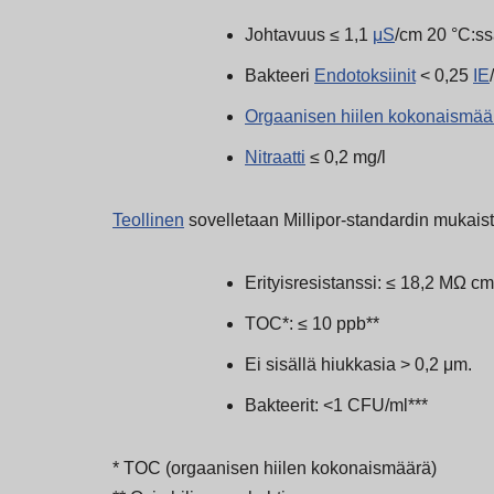
Johtavuus ≤ 1,1
μS
/cm 20 °C:s
Bakteeri
Endotoksiinit
< 0,25
IE
Orgaanisen hiilen kokonaismää
Nitraatti
≤ 0,2 mg/l
Teollinen
sovelletaan Millipor-standardin mukais
Erityisresistanssi: ≤ 18,2 MΩ cm
TOC*: ≤ 10 ppb**
Ei sisällä hiukkasia > 0,2 μm.
Bakteerit: <1 CFU/ml***
* TOC (orgaanisen hiilen kokonaismäärä)