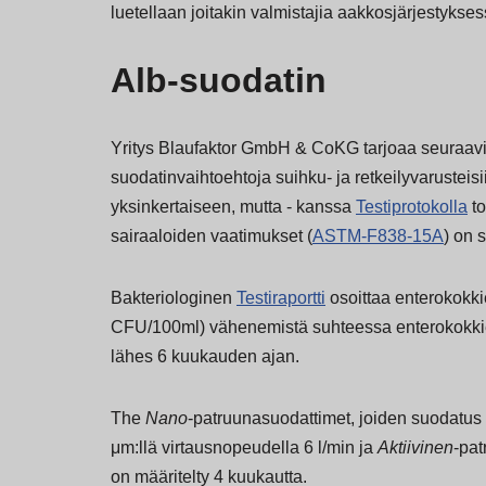
luetellaan joitakin valmistajia aakkosjärjestykses
Alb-suodatin
Yritys Blaufaktor GmbH & CoKG tarjoaa seuraavii
suodatinvaihtoehtoja suihku- ja retkeilyvarusteis
yksinkertaiseen, mutta - kanssa
Testiprotokolla
to
sairaaloiden vaatimukset (
ASTM-F838-15A
) on s
Bakteriologinen
Testiraportti
osoittaa enterokokki
CFU/100ml) vähenemistä suhteessa enterokokkie
lähes 6 kuukauden ajan.
The
Nano
-patruunasuodattimet, joiden suodatus 
μm:llä virtausnopeudella 6 l/min ja
Aktiivinen
-pat
on määritelty 4 kuukautta.