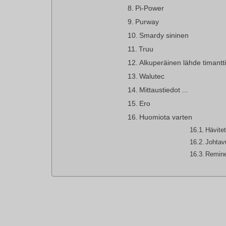
Pi-Power
Purway
Smardy sininen
Truu
Alkuperäinen lähde timantti
Walutec
Mittaustiedot ...
Ero
Huomiota varten
Hävite
Johtav
Remine