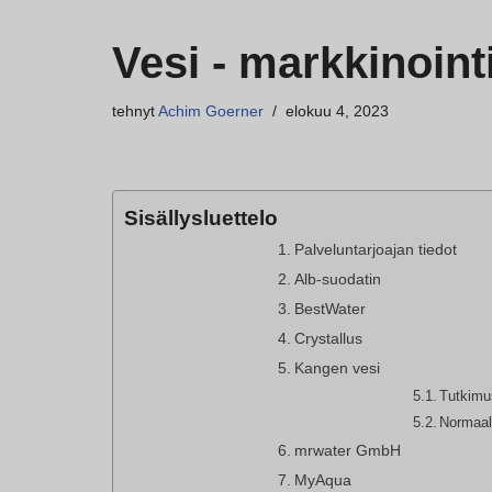
Vesi - markkinoint
tehnyt
Achim Goerner
elokuu 4, 2023
Sisällysluettelo
Palveluntarjoajan tiedot
Alb-suodatin
BestWater
Crystallus
Kangen vesi
Tutkimu
Normaali
mrwater GmbH
MyAqua