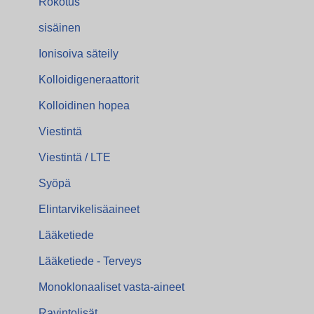
Rokotus
sisäinen
Ionisoiva säteily
Kolloidigeneraattorit
Kolloidinen hopea
Viestintä
Viestintä / LTE
Syöpä
Elintarvikelisäaineet
Lääketiede
Lääketiede - Terveys
Monoklonaaliset vasta-aineet
Ravintolisät