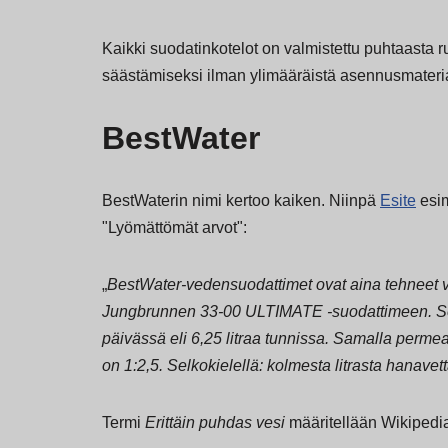
Kaikki suodatinkotelot on valmistettu puhtaasta 
säästämiseksi ilman ylimääräistä asennusmateria
BestWater
BestWaterin nimi kertoo kaiken. Niinpä
Esite
esim
"Lyömättömät arvot":
„
BestWater-vedensuodattimet ovat aina tehneet 
Jungbrunnen 33-00 ULTIMATE -suodattimeen. Se t
päivässä eli 6,25 litraa tunnissa. Samalla permea
on 1:2,5. Selkokielellä: kolmesta litrasta hanavett
Termi
Erittäin puhdas vesi
määritellään Wikipedia