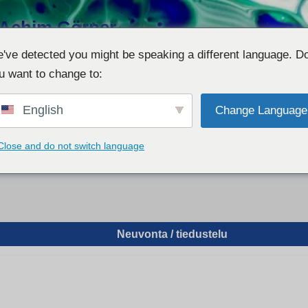
l. Achim Görner
en für supportive phyto- &
've detected you might be speaking a different language. D
Individual-Recherchen und
u want to change to:
English
Change Language
Close and do not switch language
velu
Demo – Visualisierer
Jaksojen luettelo
Jälki
Kuka t
Neuvonta / tiedustelu