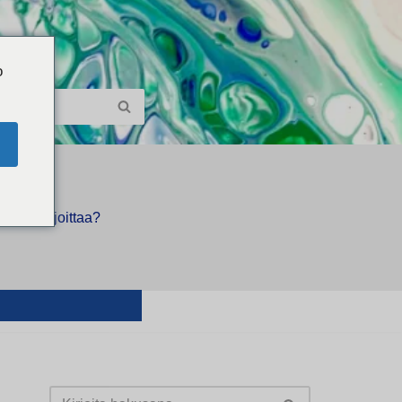
o
äällä kirjoittaa?