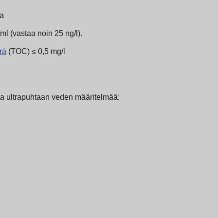
sa
/ml (vastaa noin 25 ng/l).
rä
(TOC) ≤ 0,5 mg/l
ta ultrapuhtaan veden määritelmää: