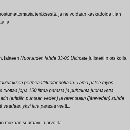
ruostumattomasta teräksestä, ja ne voidaan kaskadoida tilan
alia.
. laitteen
Nuoruuden lähde 33-00 Ultimate
julistettiin otsikolla
vaikutuksen permeaattituotannollaan. Tämä pätee myös
uottaa jopa 150 litraa parasta ja puhtainta juomavettä
atin (erittäin puhtaan veden) ja retentaatin (jäteveden) suhde
ä saadaan yksi litra parasta vettä.
„
n mukaan seuraavilla arvoilla: