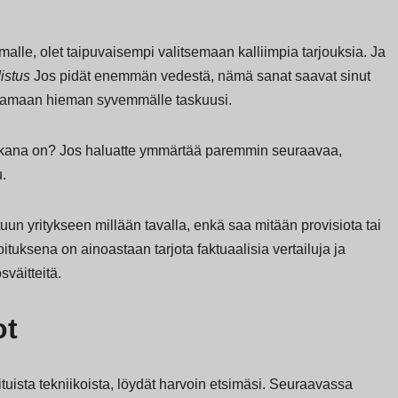
malle, olet taipuvaisempi valitsemaan kalliimpia tarjouksia. Ja
istus
Jos pidät enemmän vedestä, nämä sanat saavat sinut
ivamaan hieman syvemmälle taskuusi.
takana on? Jos haluatte ymmärtää paremmin seuraavaa,
u.
uun yritykseen millään tavalla, enkä saa mitään provisiota tai
ituksena on ainoastaan tarjota faktuaalisia vertailuja ja
väitteitä.
ot
inituista tekniikoista, löydät harvoin etsimäsi. Seuraavassa